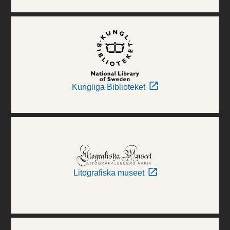
Kungliga Biblioteket
Litografiska museet