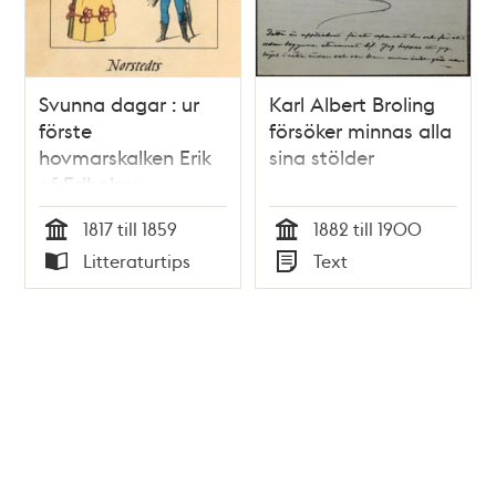
Svunna dagar : ur
Karl Albert Broling
förste
försöker minnas alla
hovmarskalken Erik
sina stölder
af Edholms
dagböcker :
1817 till 1859
1882 till 1900
tidsbilder från 1800-
Tid
Tid
Litteraturtips
Text
talet. Upplevelser
Typ
Typ
under Karl XIV
Johans och Oskar I:s
tid / utgivna av
hans son