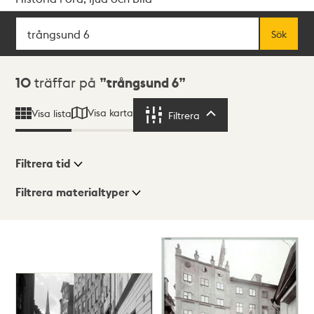
Sök
Fritextsök
Sök
Sökresultat
10
träffar på
trångsund 6
Visa karta
Visa lista
Filtrera
Filtrera
Filtrera tid
Filtrera materialtyper
Visningsläge
Totalt
10
träffar
Lista
Karta