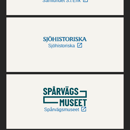
Samfundet S:t Erik
Sjöhistoriska
Spårvägsmuseet