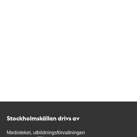
Kontakt
Stockholmskällan
Stockholmskällan drivs av
Medioteket, utbildningsförvaltningen