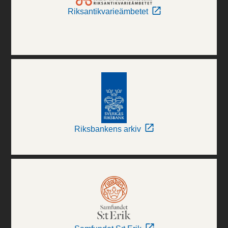
Riksantikvarieämbetet
Riksbankens arkiv