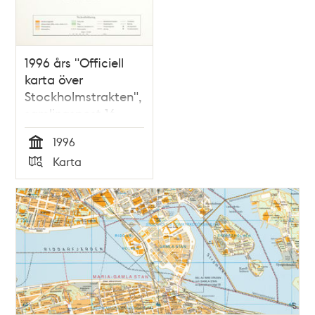
1996 års "Officiell
karta över
Stockholmstrakten",
samlingspost 16
blad
1996
Tid
Karta
Typ