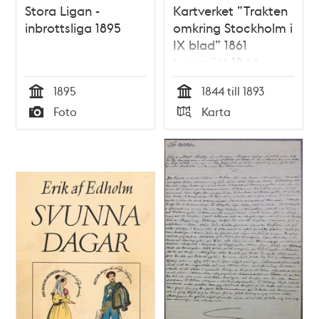
Stora Ligan -
Kartverket ”Trakten
inbrottsliga 1895
omkring Stockholm i
IX blad” 1861
(uppmätt 1844-
1850, översedd 1891-
1895
1844 till 1893
1893)
Tid
Tid
Foto
Karta
Typ
Typ