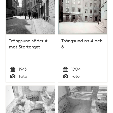
Trångsund söderut
Trångsund n:r 4 och
mot Stortorget
6
1943
1904
Tid
Tid
Foto
Foto
Typ
Typ