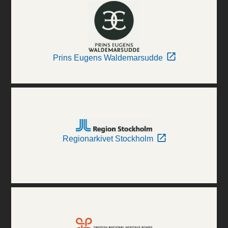
Prins Eugens Waldemarsudde
Regionarkivet Stockholm