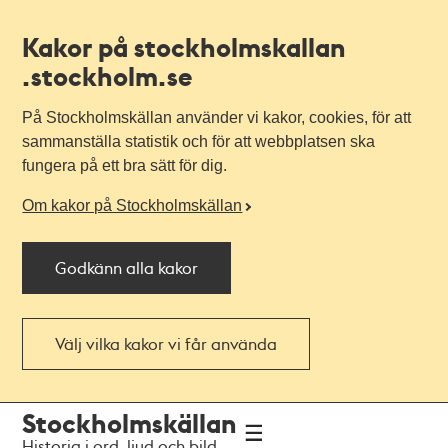
Kakor på stockholmskallan
.stockholm.se
På Stockholmskällan använder vi kakor, cookies, för att
sammanställa statistik och för att webbplatsen ska
fungera på ett bra sätt för dig.
Om kakor på Stockholmskällan
Godkänn alla kakor
Välj vilka kakor vi får använda
Till
Till
Stockholmskällan
navigationen
huvudinnehållet
Historia i ord, ljud och bild