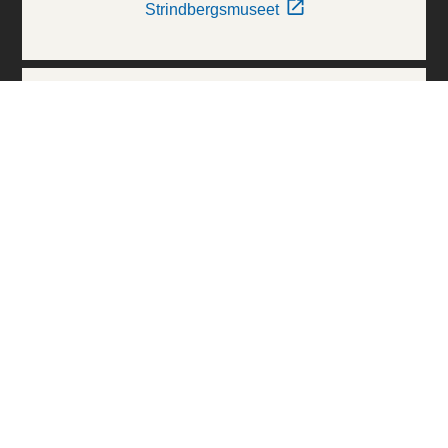
Strindbergsmuseet
Thielska Galleriet
Världskulturmuseerna