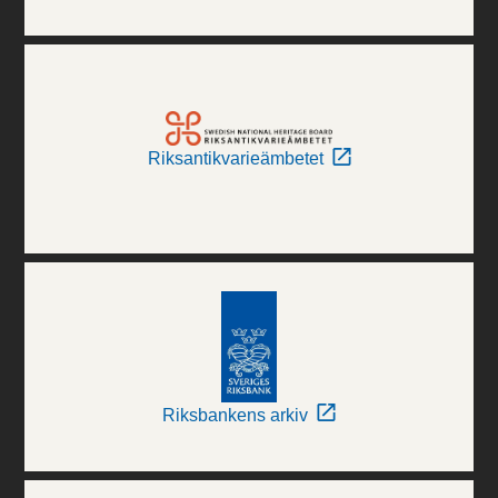
Riksantikvarieämbetet
Riksbankens arkiv