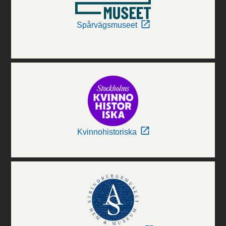
Spårvägsmuseet
Kvinnohistoriska