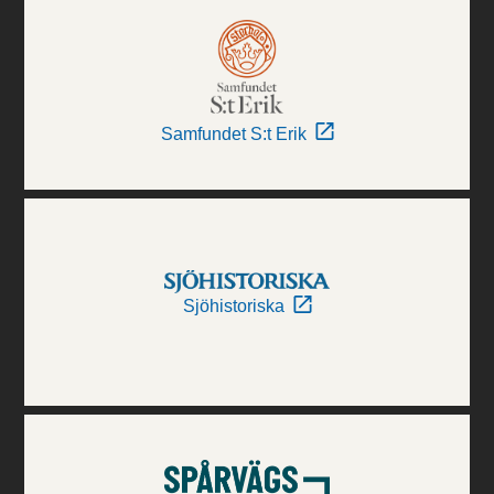
Samfundet S:t Erik
Sjöhistoriska