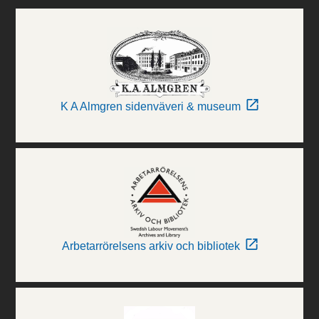
K A Almgren sidenväveri & museum
Arbetarrörelsens arkiv och bibliotek