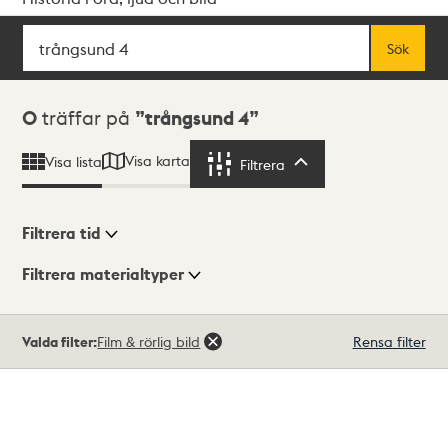
Sök
Fritextsök
Sök
Sökresultat
0
träffar på
trångsund 4
Visa karta
Visa lista
Filtrera
Filtrera
Filtrera tid
Filtrera materialtyper
Visningsläge
Totalt
Valda filter:
Film & rörlig bild
Rensa filter
0
träffar
Lista
Karta