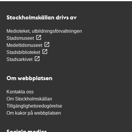
Kontakt
Stockholmskällan
Stockholmskällan drivs av
Medioteket, utbildningsförvaltningen
Stadsmuseet
Medeltidsmuseet
Stadsbiblioteket
Stadsarkivet
Om webbplatsen
Kontakta oss
Om Stockholmskällan
Tillgänglighetsredogörelse
Om kakor på webbplatsen
Sociala medier