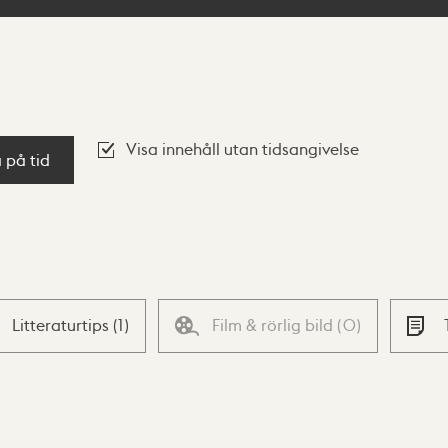
Visa innehåll utan tidsangivelse
a på tid
Litteraturtips
(
1
)
Film & rörlig bild
(
0
)