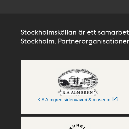
Stockholmskällan är ett samarbete
Stockholm. Partnerorganisationer 
K A Almgren sidenväveri & museum