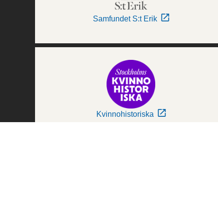
Samfundet S:t Erik
Kvinnohistoriska
Världskulturmuseerna