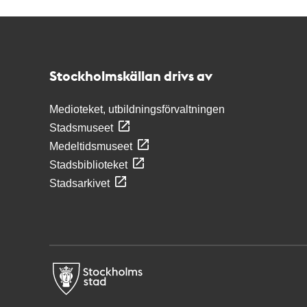
Kontakt
Stockholmskällan
Stockholmskällan drivs av
Medioteket, utbildningsförvaltningen
Stadsmuseet
Medeltidsmuseet
Stadsbiblioteket
Stadsarkivet