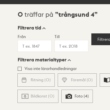
0
trångsund 4
träffar på
Sökresultat
Filtrera tid
Från
Till
Visningsläge
Filtrer
Filtrera materialtyper
Lista
Karta
Visa inte lärarhandledningar
Ritning
(
0
)
Föremål
(
0
)
Bildkonst
(
0
)
Foto
(
4
)