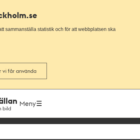
ockholm.se
tt sammanställa statistik och för att webbplatsen ska
or vi får använda
ällan
Meny
h bild