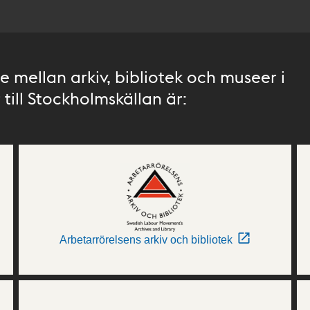
 mellan arkiv, bibliotek och museer i
till Stockholmskällan är:
Arbetarrörelsens arkiv och bibliotek