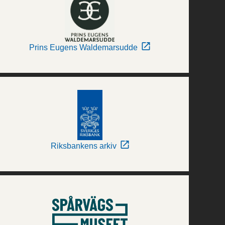
Prins Eugens Waldemarsudde
Riksbankens arkiv