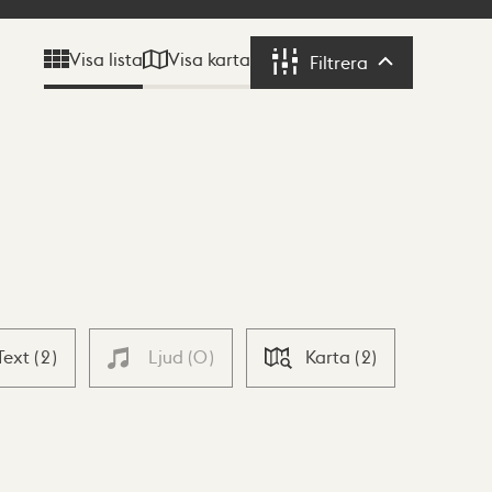
Visa karta
Visa lista
Filtrera
Filtrera
Text
(
2
)
Ljud
(
0
)
Karta
(
2
)