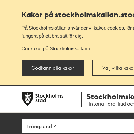
Kakor på stockholmskallan
.st
På Stockholmskällan använder vi kakor, cookies, för a
fungera på ett bra sätt för dig.
Om kakor på Stockholmskällan
Godkänn alla kakor
Välj vilka kak
Till
Till
Stockholmsk
navigationen
huvudinnehållet
Historia i ord, ljud oc
Sök
Fritextsök