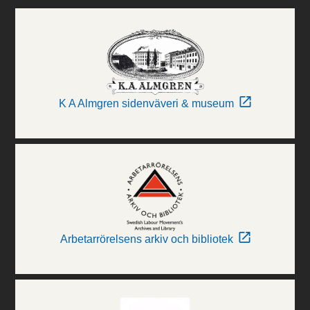
K A Almgren sidenväveri & museum
Arbetarrörelsens arkiv och bibliotek