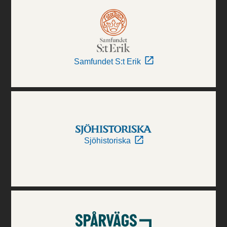
Samfundet S:t Erik
Sjöhistoriska