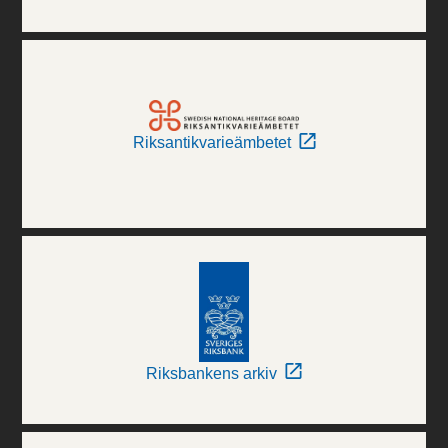
Riksantikvarieämbetet
Riksbankens arkiv