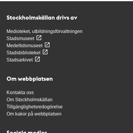
Kontakt
Stockholmskällan
Stockholmskällan drivs av
Medioteket, utbildningsförvaltningen
Stadsmuseet
Medeltidsmuseet
Stadsbiblioteket
Stadsarkivet
Om webbplatsen
Kontakta oss
Om Stockholmskällan
Tillgänglighetsredogörelse
Om kakor på webbplatsen
Sociala medier