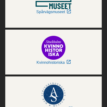
Spårvägsmuseet
Kvinnohistoriska