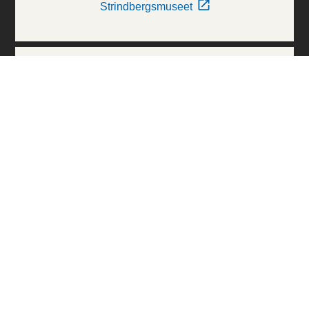
Strindbergsmuseet
Thielska Galleriet
Världskulturmuseerna