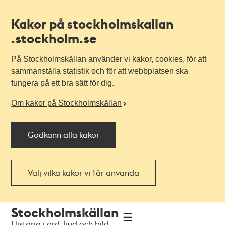
Kakor på stockholmskallan
.stockholm.se
På Stockholmskällan använder vi kakor, cookies, för att
sammanställa statistik och för att webbplatsen ska
fungera på ett bra sätt för dig.
Om kakor på Stockholmskällan
Godkänn alla kakor
Välj vilka kakor vi får använda
Till
Till
Stockholmskällan
navigationen
huvudinnehållet
Historia i ord, ljud och bild