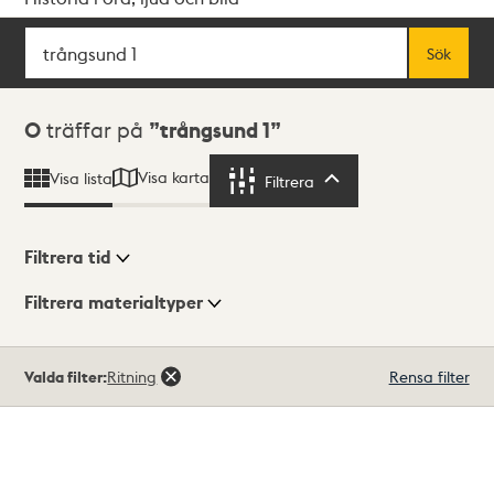
Sök
Fritextsök
Sök
Sökresultat
0
träffar på
trångsund 1
Visa karta
Visa lista
Filtrera
Filtrera
Filtrera tid
Filtrera materialtyper
Visningsläge
Totalt
Valda filter:
Ritning
Rensa filter
0
träffar
Lista
Karta