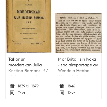
Taflor ur
Mor Brita i sin lycka
mörderskan Julia
- socialreportage av
Kristina Bomans lif /
Wendela Hebbe i
af Pehr August de
Aftonbladet 4
Maré
februari 1846
1839 till 1879
1846
Tid
Tid
Text
Text
Typ
Typ