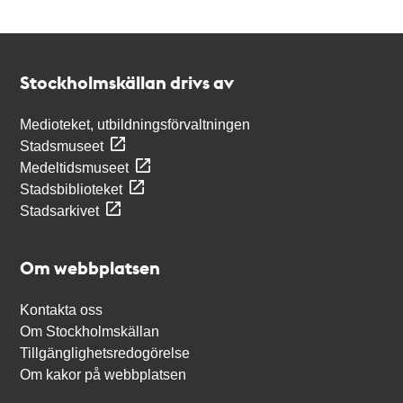
Kontakt
Stockholmskällan
Stockholmskällan drivs av
Medioteket, utbildningsförvaltningen
Stadsmuseet
Medeltidsmuseet
Stadsbiblioteket
Stadsarkivet
Om webbplatsen
Kontakta oss
Om Stockholmskällan
Tillgänglighetsredogörelse
Om kakor på webbplatsen