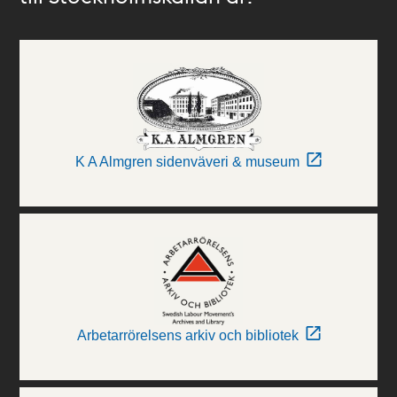
K A Almgren sidenväveri & museum
Arbetarrörelsens arkiv och bibliotek