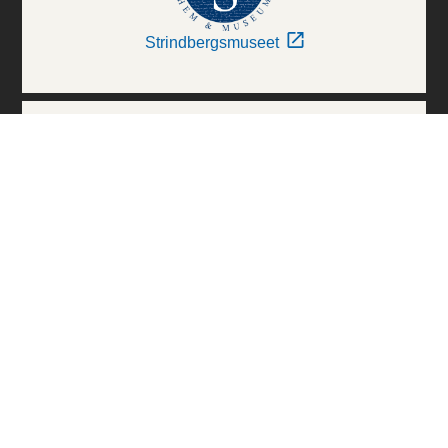
Strindbergsmuseet
Thielska Galleriet
Världskulturmuseerna