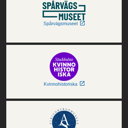
Spårvägsmuseet
Kvinnohistoriska