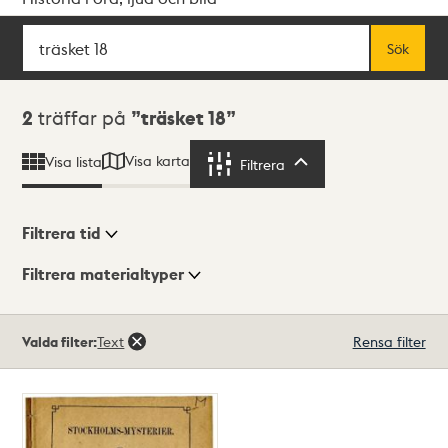
Sök
Fritextsök
Sök
Sökresultat
2
träffar på
träsket 18
Visa karta
Visa lista
Filtrera
Filtrera
Filtrera tid
Filtrera materialtyper
Visningsläge
Totalt
Valda filter:
Text
Rensa filter
2
träffar
Lista
Karta