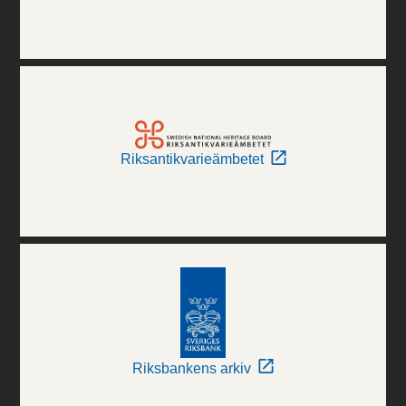
Riksantikvarieämbetet
Riksbankens arkiv