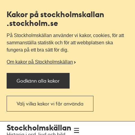
Kakor på stockholmskallan
.stockholm.se
På Stockholmskällan använder vi kakor, cookies, för att
sammanställa statistik och för att webbplatsen ska
fungera på ett bra sätt för dig.
Om kakor på Stockholmskällan
Godkänn alla kakor
Välj vilka kakor vi får använda
Till
Till
Stockholmskällan
navigationen
huvudinnehållet
Historia i ord, ljud och bild