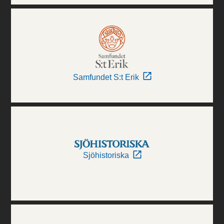
Samfundet S:t Erik
Sjöhistoriska