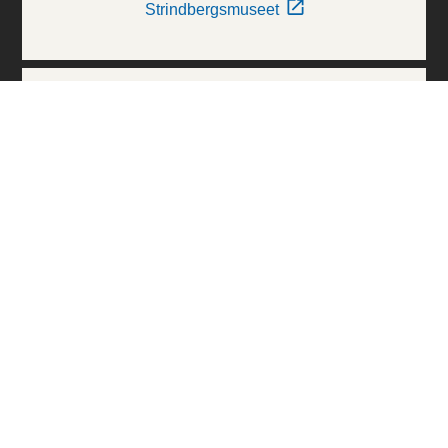
Strindbergsmuseet
Thielska Galleriet
Världskulturmuseerna