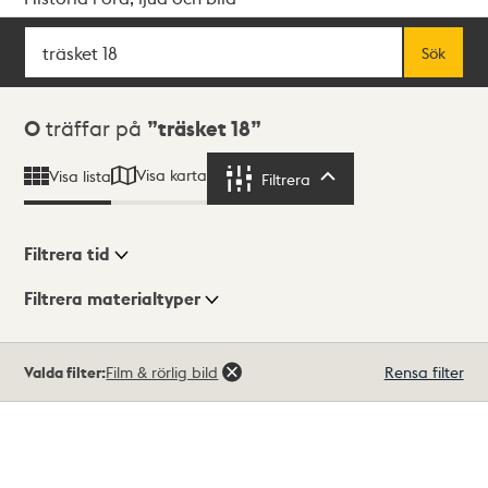
Sök
Fritextsök
Sök
Sökresultat
0
träffar på
träsket 18
Visa karta
Visa lista
Filtrera
Filtrera
Filtrera tid
Filtrera materialtyper
Visningsläge
Totalt
Valda filter:
Film & rörlig bild
Rensa filter
0
träffar
Lista
Karta