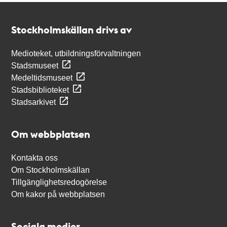
Kontakt
Stockholmskällan
Stockholmskällan drivs av
Medioteket, utbildningsförvaltningen
Stadsmuseet
Medeltidsmuseet
Stadsbiblioteket
Stadsarkivet
Om webbplatsen
Kontakta oss
Om Stockholmskällan
Tillgänglighetsredogörelse
Om kakor på webbplatsen
Sociala medier