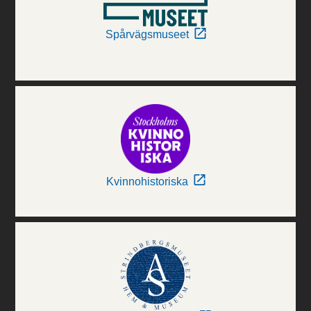
Spårvägsmuseet
Kvinnohistoriska