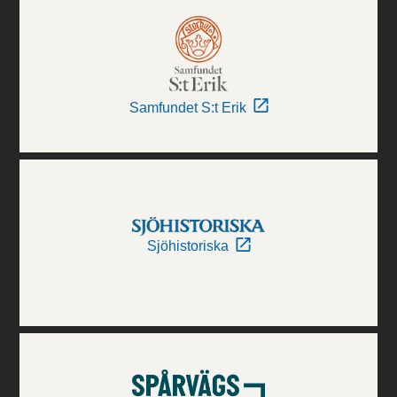
Samfundet S:t Erik
Sjöhistoriska