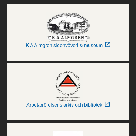
K A Almgren sidenväveri & museum
Arbetarrörelsens arkiv och bibliotek