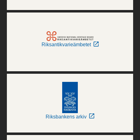
Riksantikvarieämbetet
Riksbankens arkiv