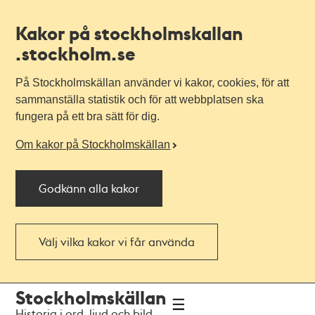
Kakor på stockholmskallan
.stockholm.se
På Stockholmskällan använder vi kakor, cookies, för att
sammanställa statistik och för att webbplatsen ska
fungera på ett bra sätt för dig.
Om kakor på Stockholmskällan
Godkänn alla kakor
Välj vilka kakor vi får använda
Till
Till
Stockholmskällan
navigationen
huvudinnehållet
Historia i ord, ljud och bild