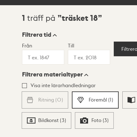
1
träsket 18
träff på
Sökresultat
Filtrera tid
Från
Till
Visningsläge
Filtrer
Filtrera materialtyper
Lista
Karta
Visa inte lärarhandledningar
Ritning
(
0
)
Föremål
(
1
)
Bildkonst
(
3
)
Foto
(
3
)