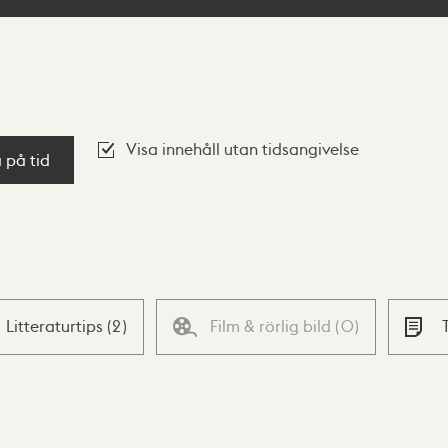
Visa innehåll utan tidsangivelse
a på tid
Litteraturtips
(
2
)
Film & rörlig bild
(
0
)