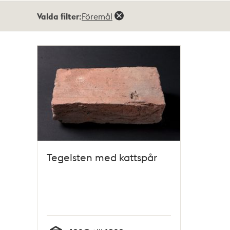
Totalt
Valda filter:
Föremål
1
träffar
Tegelsten med kattspår