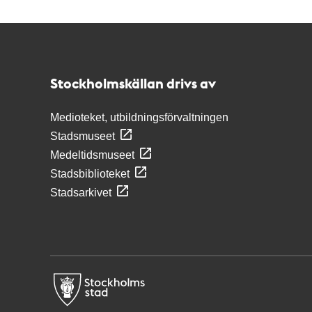
Kontakt
Stockholmskällan
Stockholmskällan drivs av
Medioteket, utbildningsförvaltningen
Stadsmuseet
Medeltidsmuseet
Stadsbiblioteket
Stadsarkivet