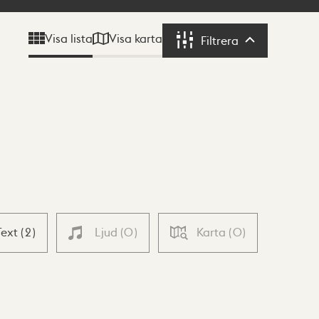
Visa karta
Visa lista
Filtrera
Filtrera
Text
(
2
)
Ljud
(
0
)
Karta
(
0
)