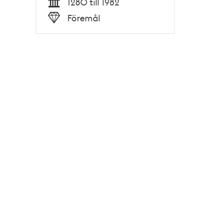
1280 till 1982
Tid
Föremål
Typ