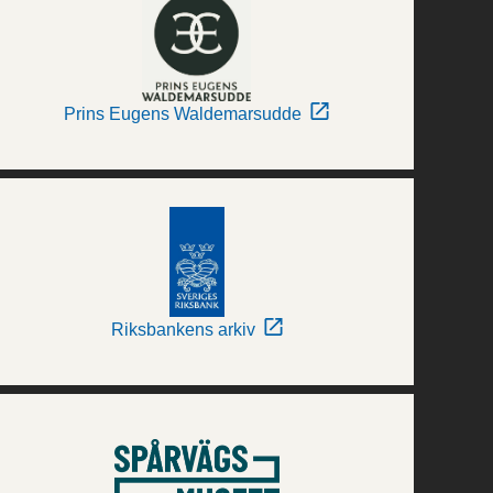
Prins Eugens Waldemarsudde
Riksbankens arkiv