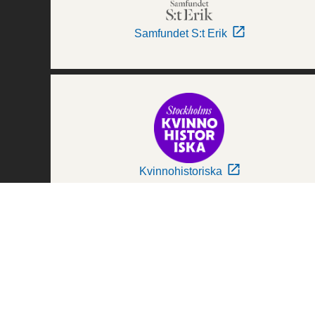
Samfundet S:t Erik
Kvinnohistoriska
Världskulturmuseerna