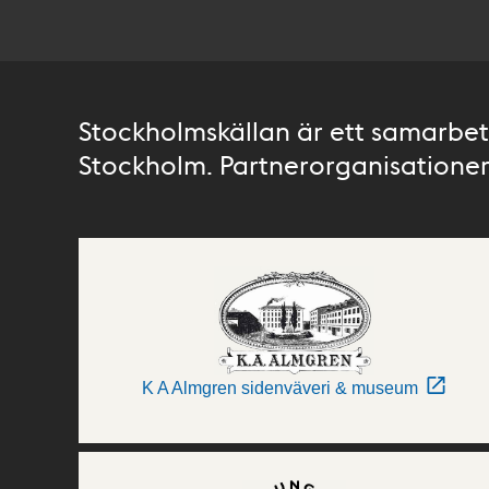
Stockholmskällan är ett samarbete
Stockholm. Partnerorganisationer 
K A Almgren sidenväveri & museum