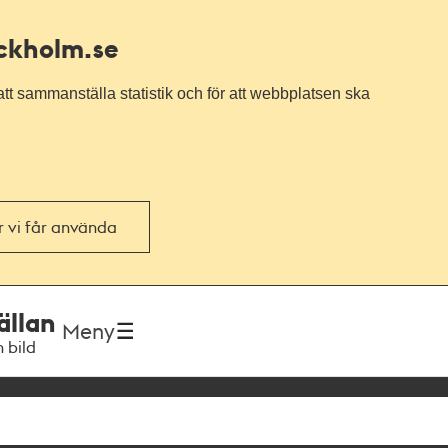
ockholm.se
tt sammanställa statistik och för att webbplatsen ska
or vi får använda
ällan
Meny
h bild