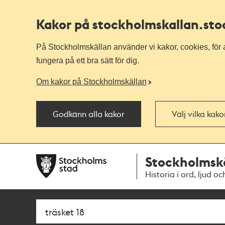
Kakor på stockholmskallan
.st
På Stockholmskällan använder vi kakor, cookies, för a
fungera på ett bra sätt för dig.
Om kakor på Stockholmskällan
Godkänn alla kakor
Välj vilka kak
Till
Till
Stockholmsk
navigationen
huvudinnehållet
Historia i ord, ljud oc
Sök
Fritextsök