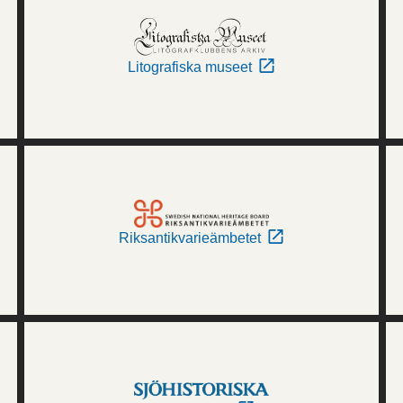
Litografiska museet
Riksantikvarieämbetet