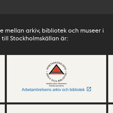
 mellan arkiv, bibliotek och museer i
till Stockholmskällan är:
Arbetarrörelsens arkiv och bibliotek