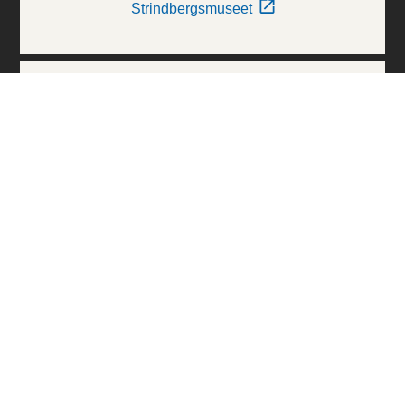
Strindbergsmuseet
Thielska Galleriet
Världskulturmuseerna