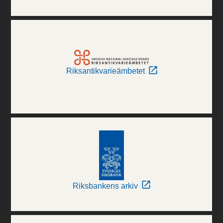
Riksantikvarieämbetet
Riksbankens arkiv