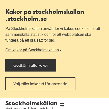
Kakor på stockholmskallan
.stockholm.se
På Stockholmskällan använder vi kakor, cookies, för att
sammanställa statistik och för att webbplatsen ska
fungera på ett bra sätt för dig.
Om kakor på Stockholmskällan
Godkänn alla kakor
Välj vilka kakor vi får använda
Till
Till
Stockholmskällan
navigationen
huvudinnehållet
Historia i ord, ljud och bild