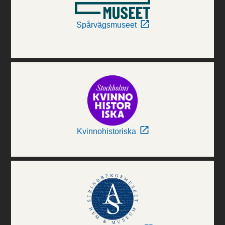
Spårvägsmuseet
Kvinnohistoriska