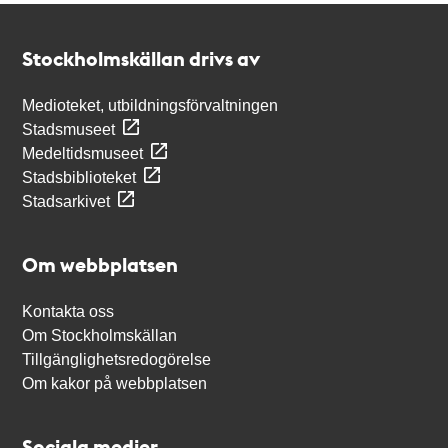
Kontakt
Stockholmskällan
Stockholmskällan drivs av
Medioteket, utbildningsförvaltningen
Stadsmuseet
Medeltidsmuseet
Stadsbiblioteket
Stadsarkivet
Om webbplatsen
Kontakta oss
Om Stockholmskällan
Tillgänglighetsredogörelse
Om kakor på webbplatsen
Sociala medier