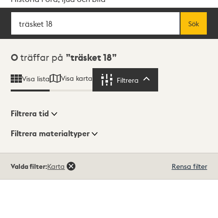
Sök
Fritextsök
Sök
Sökresultat
0
träffar på
träsket 18
Visa karta
Visa lista
Filtrera
Filtrera
Filtrera tid
Filtrera materialtyper
Visningsläge
Totalt
Valda filter:
Karta
Rensa filter
0
träffar
Lista
Karta