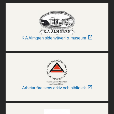
K A Almgren sidenväveri & museum
Arbetarrörelsens arkiv och bibliotek