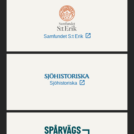
Samfundet S:t Erik
Sjöhistoriska