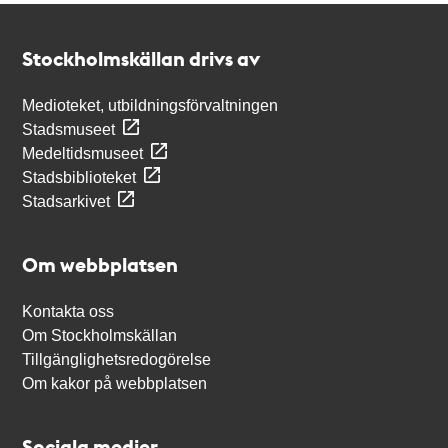
Kontakt
Stockholmskällan
Stockholmskällan drivs av
Medioteket, utbildningsförvaltningen
Stadsmuseet
Medeltidsmuseet
Stadsbiblioteket
Stadsarkivet
Om webbplatsen
Kontakta oss
Om Stockholmskällan
Tillgänglighetsredogörelse
Om kakor på webbplatsen
Sociala medier