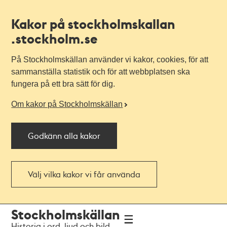
Kakor på stockholmskallan
.stockholm.se
På Stockholmskällan använder vi kakor, cookies, för att
sammanställa statistik och för att webbplatsen ska
fungera på ett bra sätt för dig.
Om kakor på Stockholmskällan
Godkänn alla kakor
Välj vilka kakor vi får använda
Till
Till
Stockholmskällan
navigationen
huvudinnehållet
Historia i ord, ljud och bild