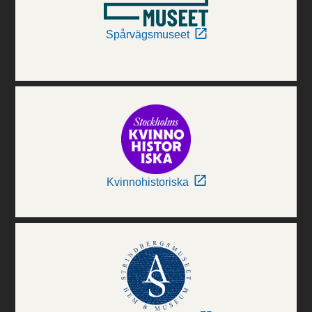
Spårvägsmuseet
Kvinnohistoriska