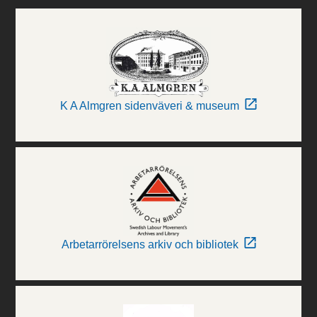
K A Almgren sidenväveri & museum
Arbetarrörelsens arkiv och bibliotek