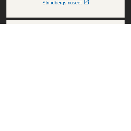
Strindbergsmuseet
Thielska Galleriet
Världskulturmuseerna