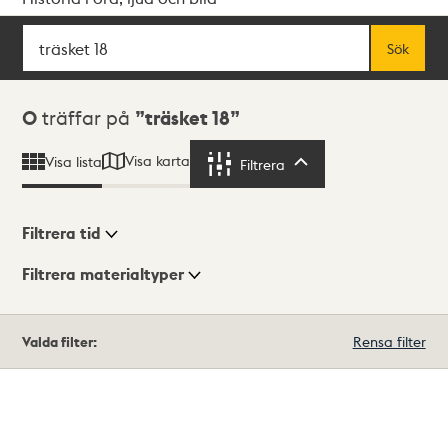
Sök
Fritextsök
Sök
Sökresultat
0
träffar på
träsket 18
Visa karta
Visa lista
Filtrera
Filtrera
Filtrera tid
Filtrera materialtyper
Visningsläge
Totalt
Valda filter:
Rensa filter
0
träffar
Lista
Karta