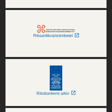
Riksantikvarieämbetet
Riksbankens arkiv