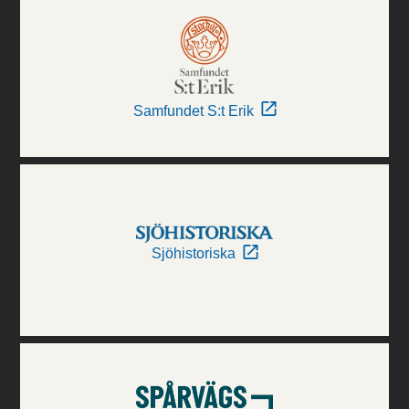
Samfundet S:t Erik
Sjöhistoriska