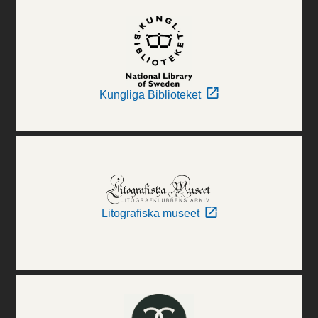
Kungliga Biblioteket
Litografiska museet