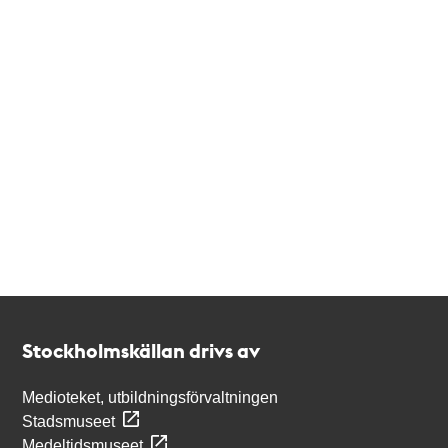
Kontakt
Stockholmskällan
Stockholmskällan drivs av
Medioteket, utbildningsförvaltningen
Stadsmuseet
Medeltidsmuseet