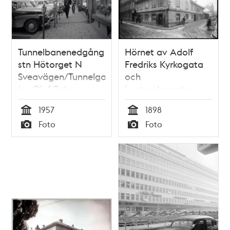
Tunnelbanenedgång
Hörnet av Adolf
stn Hötorget N
Fredriks Kyrkogata
Sveavägen/Tunnelgatan
och
(nu Olof Palmes
Luntmakargatan
Gata)
1957
1898
Tid
Tid
Foto
Foto
Typ
Typ