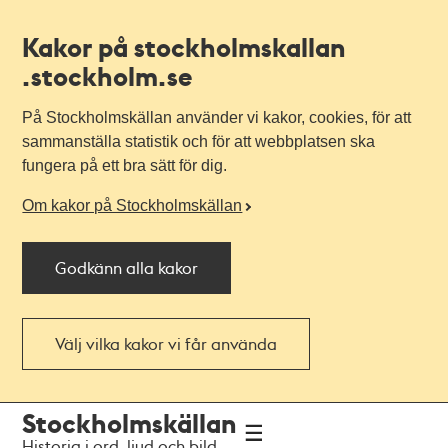
Kakor på stockholmskallan
.stockholm.se
På Stockholmskällan använder vi kakor, cookies, för att
sammanställa statistik och för att webbplatsen ska
fungera på ett bra sätt för dig.
Om kakor på Stockholmskällan
Godkänn alla kakor
Välj vilka kakor vi får använda
Till
Till
Stockholmskällan
navigationen
huvudinnehållet
Historia i ord, ljud och bild