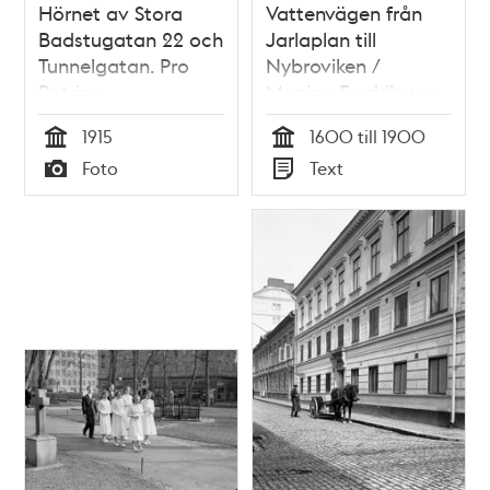
Hörnet av Stora
Vattenvägen från
Badstugatan 22 och
Jarlaplan till
Tunnelgatan. Pro
Nybroviken /
Patrias
Monica Fredriksson
barnbördshus
1915
1600 till 1900
Tid
Tid
Foto
Text
Typ
Typ