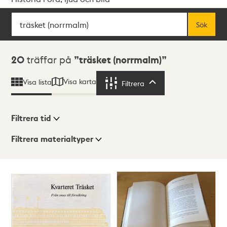
Sök
Fritextsök
Sök
Sökresultat
20
träffar på
träsket (norrmalm)
Visa karta
Visa lista
Filtrera
Filtrera
Filtrera tid
Filtrera materialtyper
Visningsläge
Totalt
20
träffar
Lista
Karta