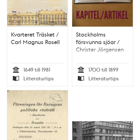
Kvarteret Träsket /
Stockholms
Carl Magnus Rosell
försvunna sjöar /
Christer Jörgensen
1649 till 1981
1700 till 1899
Tid
Tid
Litteraturtips
Litteraturtips
Typ
Typ