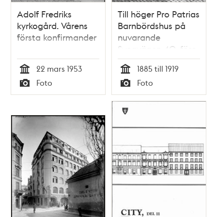
Adolf Fredriks
Till höger Pro Patrias
kyrkogård. Vårens
Barnbördshus på
första konfirmander
nuvarande
Sveavägen 40, före
detta Stora
22 mars 1953
1885 till 1919
Badstugatan 22.
Tid
Tid
Foto
Foto
Byggnaden till
Typ
Typ
vänster är Ljunglöfs
Snusfabrik.