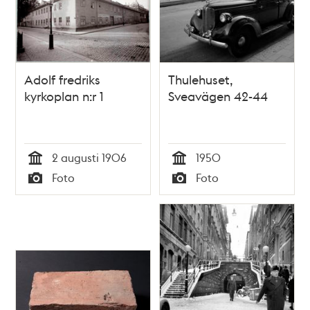
Adolf fredriks
Thulehuset,
kyrkoplan n:r 1
Sveavägen 42-44
2 augusti 1906
1950
Tid
Tid
Foto
Foto
Typ
Typ