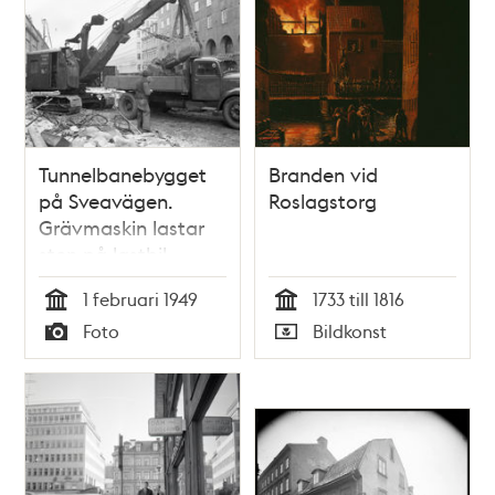
Tunnelbanebygget
Branden vid
på Sveavägen.
Roslagstorg
Grävmaskin lastar
sten på lastbil.
1 februari 1949
1733 till 1816
Tid
Tid
Foto
Bildkonst
Typ
Typ