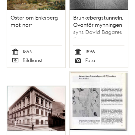
Öster om Eriksberg
Brunkebergstunneln.
mot norr
Ovanför mynningen
syns David Bagares
Gata
1893
1896
Tid
Tid
Bildkonst
Foto
Typ
Typ