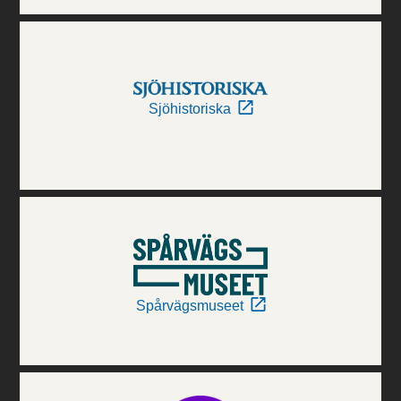
Sjöhistoriska
Spårvägsmuseet