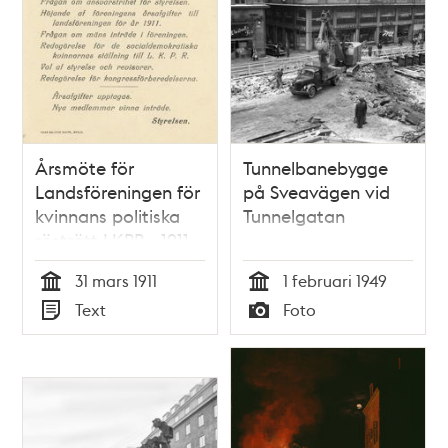
Årsmöte för
Tunnelbanebygge
Landsföreningen för
på Sveavägen vid
kvinnans politiska
Tunnelgatan
rösträtt LKPR - 1911
31 mars 1911
1 februari 1949
Tid
Tid
Text
Foto
Typ
Typ