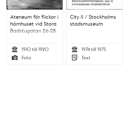
Ateneum för flickor i
City II / Stockholms
hörnhuset vid Stora
stadsmuseum
Badstugatan 26-28
(nuvarande
Sveavägen 48).
1910 till 1920
1974 till 1975
Närmast Adolf
Tid
Tid
Foto
Text
Fredriks Kyrkogatan
Typ
Typ