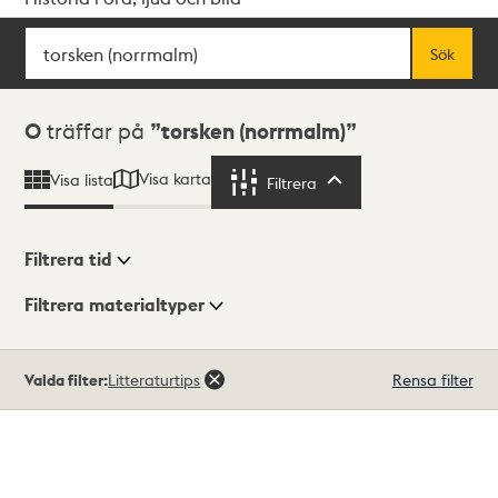
Sök
Fritextsök
Sök
Sökresultat
0
träffar på
torsken (norrmalm)
Visa karta
Visa lista
Filtrera
Filtrera
Filtrera tid
Filtrera materialtyper
Visningsläge
Totalt
Valda filter:
Litteraturtips
Rensa filter
0
träffar
Lista
Karta