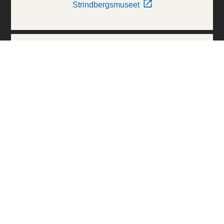
Strindbergsmuseet
Thielska Galleriet
Världskulturmuseerna