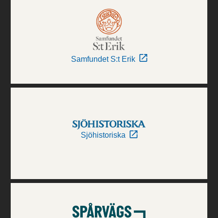
Samfundet S:t Erik
Sjöhistoriska