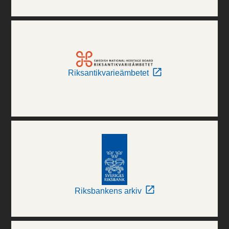
Riksantikvarieämbetet
Riksbankens arkiv