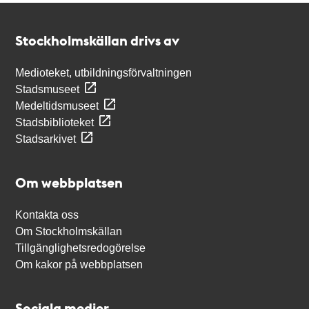
Kontakt
Stockholmskällan
Stockholmskällan drivs av
Medioteket, utbildningsförvaltningen
Stadsmuseet
Medeltidsmuseet
Stadsbiblioteket
Stadsarkivet
Om webbplatsen
Kontakta oss
Om Stockholmskällan
Tillgänglighetsredogörelse
Om kakor på webbplatsen
Sociala medier