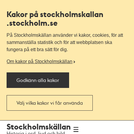
Kakor på stockholmskallan
.stockholm.se
På Stockholmskällan använder vi kakor, cookies, för att
sammanställa statistik och för att webbplatsen ska
fungera på ett bra sätt för dig.
Om kakor på Stockholmskällan
Godkänn alla kakor
Välj vilka kakor vi får använda
Till
Till
Stockholmskällan
navigationen
huvudinnehållet
Historia i ord, ljud och bild