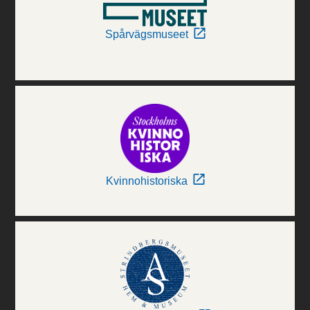
Spårvägsmuseet
Kvinnohistoriska