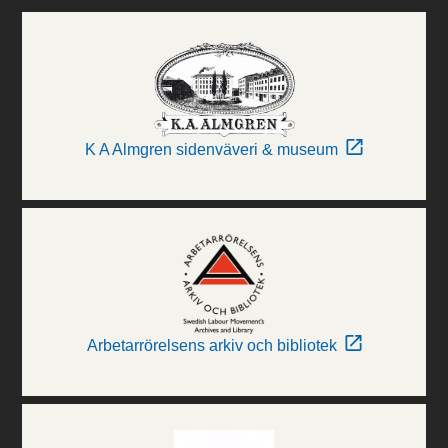
K A Almgren sidenväveri & museum
Arbetarrörelsens arkiv och bibliotek