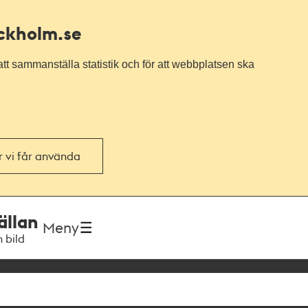
ockholm.se
tt sammanställa statistik och för att webbplatsen ska
or vi får använda
ällan
Meny
h bild