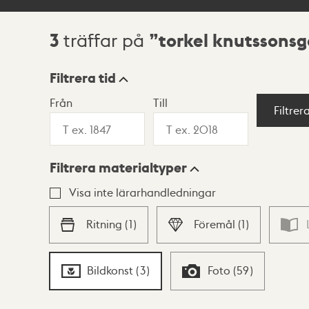
3
torkel knutssons
träffar på
Sökresultat
Filtrera tid
Från
Till
Visningsläge
Filtrer
Filtrera materialtyper
Lista
Karta
Visa inte lärarhandledningar
Ritning
(
1
)
Föremål
(
1
)
Bildkonst
(
3
)
Foto
(
59
)