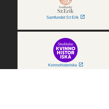
Samfundet S:t Erik
Kvinnohistoriska
Världskulturmuseerna