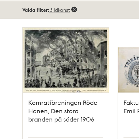
Totalt
Valda filter:
Bildkonst
3
träffar
Kamratföreningen Röde
Faktu
Hanen, Den stora
Emil 
branden på söder 1906