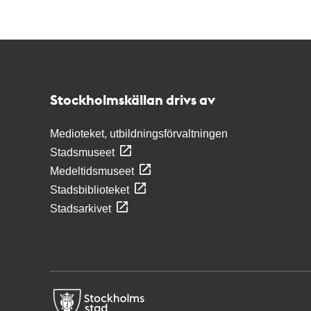
Kontakt
Stockholmskällan
Stockholmskällan drivs av
Medioteket, utbildningsförvaltningen
Stadsmuseet
Medeltidsmuseet
Stadsbiblioteket
Stadsarkivet