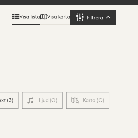
Visa karta
Visa lista
Filtrera
Filtrera
ext
(
3
)
Ljud
(
0
)
Karta
(
0
)