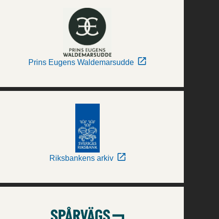
Prins Eugens Waldemarsudde
Riksbankens arkiv