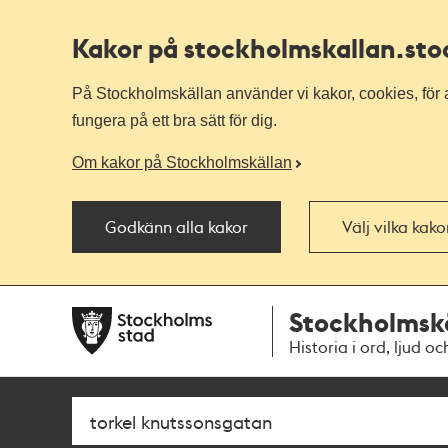
Kakor på stockholmskallan
.st
På Stockholmskällan använder vi kakor, cookies, för a
fungera på ett bra sätt för dig.
Om kakor på Stockholmskällan
Godkänn alla kakor
Välj vilka kak
Till
Till
Stockholmsk
navigationen
huvudinnehållet
Historia i ord, ljud oc
Sök
Fritextsök