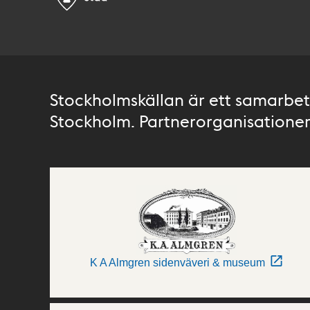
Stockholmskällan är ett samarbete
Stockholm. Partnerorganisationer 
K A Almgren sidenväveri & museum