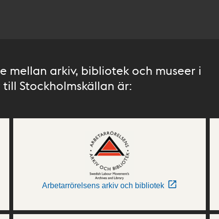
 mellan arkiv, bibliotek och museer i
till Stockholmskällan är:
Arbetarrörelsens arkiv och bibliotek