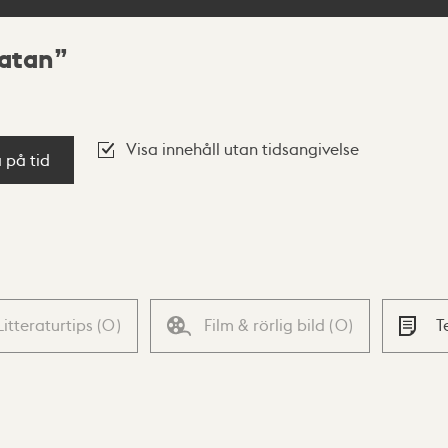
gatan
Visa innehåll utan tidsangivelse
a på tid
Litteraturtips
(
0
)
Film & rörlig bild
(
0
)
T