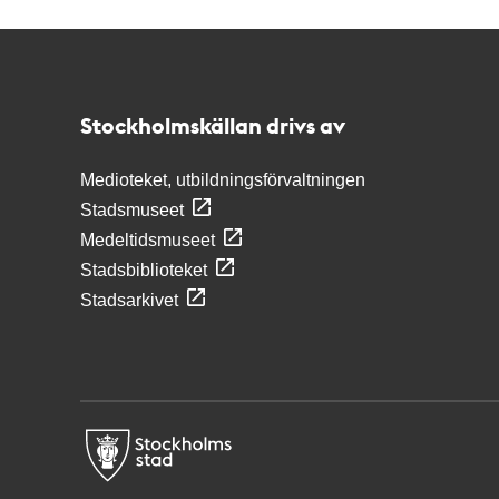
Kontakt
Stockholmskällan
Stockholmskällan drivs av
Medioteket, utbildningsförvaltningen
Stadsmuseet
Medeltidsmuseet
Stadsbiblioteket
Stadsarkivet