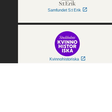
Samfundet S:t Erik
Kvinnohistoriska
Världskulturmuseerna