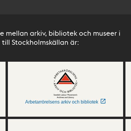
 mellan arkiv, bibliotek och museer i
till Stockholmskällan är:
Arbetarrörelsens arkiv och bibliotek