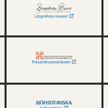
Litografiska museet
Riksantikvarieämbetet