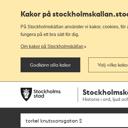
Kakor på stockholmskallan
.st
På Stockholmskällan använder vi kakor, cookies, för a
fungera på ett bra sätt för dig.
Om kakor på Stockholmskällan
Godkänn alla kakor
Välj vilka kak
Till
Till
Stockholmsk
navigationen
huvudinnehållet
Historia i ord, ljud oc
Sök
Fritextsök