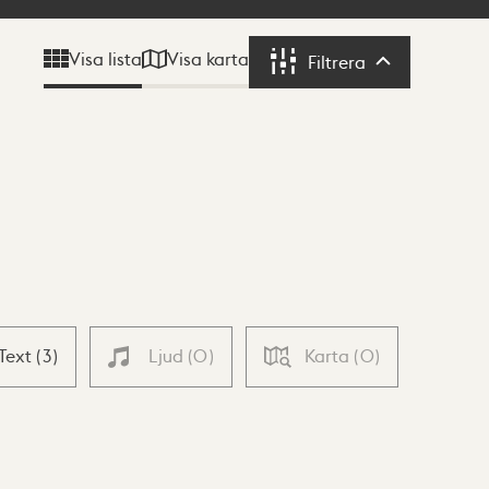
Visa karta
Visa lista
Filtrera
Filtrera
Text
(
3
)
Ljud
(
0
)
Karta
(
0
)