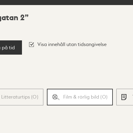
gatan 2
Visa innehåll utan tidsangivelse
a på tid
Litteraturtips
(
0
)
Film & rörlig bild
(
0
)