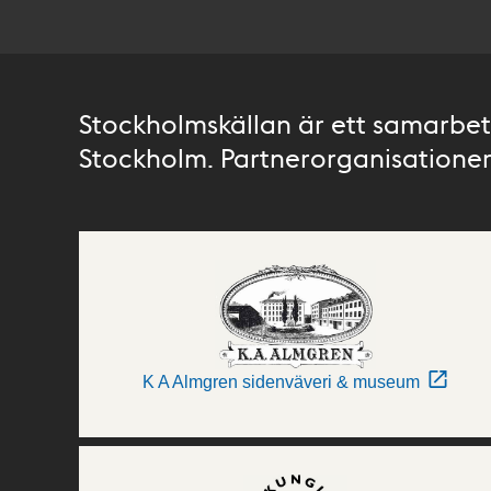
Stockholmskällan är ett samarbete
Stockholm. Partnerorganisationer 
K A Almgren sidenväveri & museum