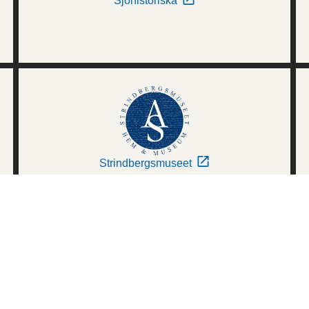
Sjöhistoriska
Strindbergsmuseet