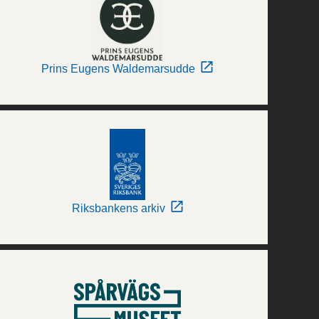
Prins Eugens Waldemarsudde
Riksbankens arkiv