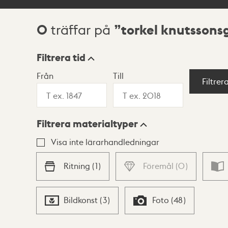
0
torkel knutssons
träffar på
Sökresultat
Filtrera tid
Från
Till
Visningsläge
Filtrer
Filtrera materialtyper
Lista
Karta
Visa inte lärarhandledningar
Ritning
(
1
)
Föremål
(
0
)
Bildkonst
(
3
)
Foto
(
48
)