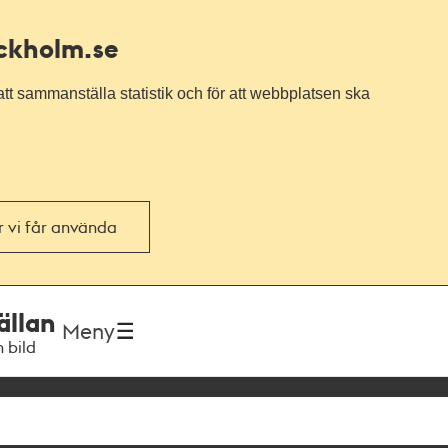
ockholm.se
tt sammanställa statistik och för att webbplatsen ska
or vi får använda
ällan
Meny
h bild