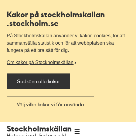
Kakor på stockholmskallan
.stockholm.se
På Stockholmskällan använder vi kakor, cookies, för att
sammanställa statistik och för att webbplatsen ska
fungera på ett bra sätt för dig.
Om kakor på Stockholmskällan
Godkänn alla kakor
Välj vilka kakor vi får använda
Till
Till
Stockholmskällan
navigationen
huvudinnehållet
Historia i ord, ljud och bild