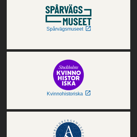
Spårvägsmuseet
Kvinnohistoriska