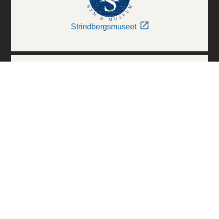
Strindbergsmuseet
Thielska Galleriet
Världskulturmuseerna