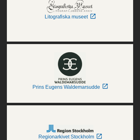
Litografiska museet
Prins Eugens Waldemarsudde
Regionarkivet Stockholm