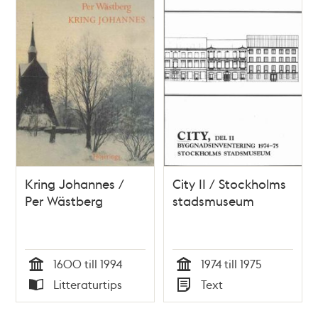
Kring Johannes /
City II / Stockholms
Per Wästberg
stadsmuseum
1600 till 1994
1974 till 1975
Tid
Tid
Litteraturtips
Text
Typ
Typ