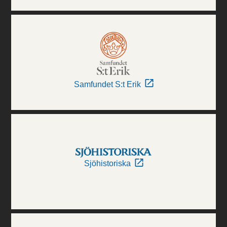
Samfundet S:t Erik
Sjöhistoriska