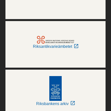
Riksantikvarieämbetet
Riksbankens arkiv