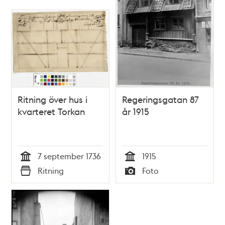
Ritning över hus i
Regeringsgatan 87
kvarteret Torkan
år 1915
7 september 1736
1915
Tid
Tid
Ritning
Foto
Typ
Typ