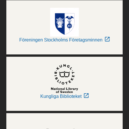
Föreningen Stockholms Företagsminnen
Kungliga Biblioteket