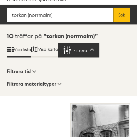
Sök
Fritextsök
Sök
Sökresultat
10
träffar på
torkan (norrmalm)
Visa karta
Visa lista
Filtrera
Filtrera
Filtrera tid
Filtrera materialtyper
Visningsläge
Totalt
10
träffar
Lista
Karta