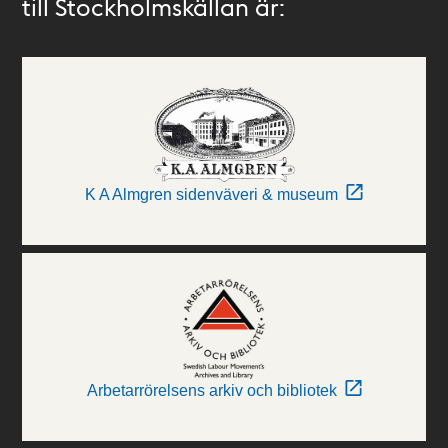
till Stockholmskällan är:
K A Almgren sidenväveri & museum
Arbetarrörelsens arkiv och bibliotek