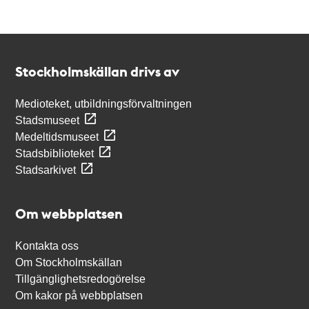
Kontakt
Stockholmskällan
Stockholmskällan drivs av
Medioteket, utbildningsförvaltningen
Stadsmuseet
Medeltidsmuseet
Stadsbiblioteket
Stadsarkivet
Om webbplatsen
Kontakta oss
Om Stockholmskällan
Tillgänglighetsredogörelse
Om kakor på webbplatsen