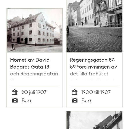
Hörnet av David
Regeringsgatan 87-
Bagares Gata 18
89 före rivningen av
och Regeringsgatan
det lilla trähuset
85
och huset närmast
t.v
20 juli 1907
1900 till 1907
Tid
Tid
Foto
Foto
Typ
Typ