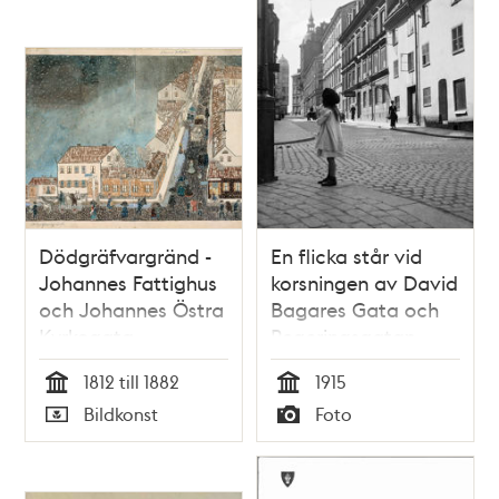
Dödgräfvargränd -
En flicka står vid
Johannes Fattighus
korsningen av David
och Johannes Östra
Bagares Gata och
Kyrkogata
Regeringsgatan
1812 till 1882
1915
Tid
Tid
Bildkonst
Foto
Typ
Typ