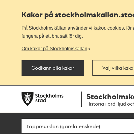
Kakor på stockholmskallan
.st
På Stockholmskällan använder vi kakor, cookies, för a
fungera på ett bra sätt för dig.
Om kakor på Stockholmskällan
Godkänn alla kakor
Välj vilka kak
Till
Till
Stockholmsk
navigationen
huvudinnehållet
Historia i ord, ljud oc
Sök
Fritextsök