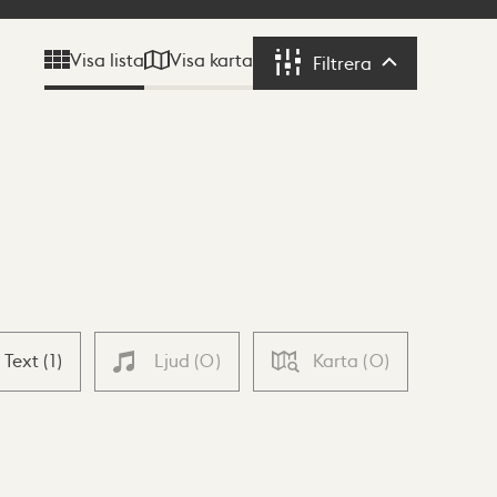
Visa karta
Visa lista
Filtrera
Filtrera
Text
(
1
)
Ljud
(
0
)
Karta
(
0
)