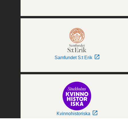
Samfundet S:t Erik
Kvinnohistoriska