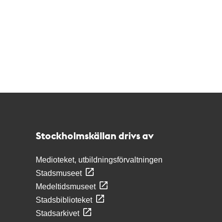
Kontakt
Stockholmskällan
Stockholmskällan drivs av
Medioteket, utbildningsförvaltningen
Stadsmuseet
Medeltidsmuseet
Stadsbiblioteket
Stadsarkivet