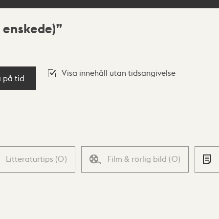
 enskede)
Visa innehåll utan tidsangivelse
a på tid
Litteraturtips
(
0
)
Film & rörlig bild
(
0
)