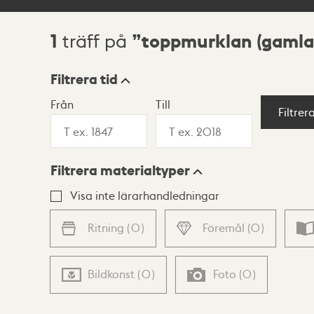
1
toppmurklan (gamla
träff på
Sökresultat
Filtrera tid
Från
Till
Visningsläge
Filtrer
Filtrera materialtyper
Lista
Karta
Visa inte lärarhandledningar
Ritning
(
0
)
Föremål
(
0
)
Bildkonst
(
0
)
Foto
(
0
)