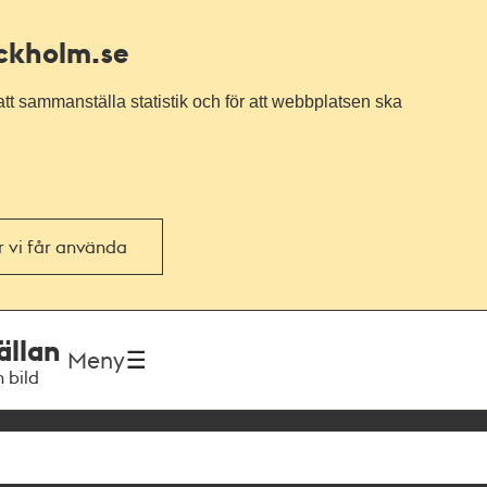
ockholm.se
tt sammanställa statistik och för att webbplatsen ska
or vi får använda
ällan
Meny
h bild