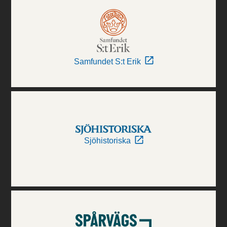
Samfundet S:t Erik
Sjöhistoriska