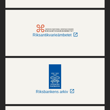
Riksantikvarieämbetet
Riksbankens arkiv