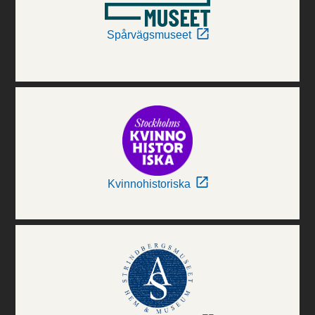
Spårvägsmuseet
Kvinnohistoriska