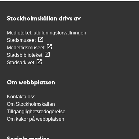
Kontakt
Stockholmskällan
Stockholmskällan drivs av
Medioteket, utbildningsförvaltningen
Stadsmuseet
Medeltidsmuseet
Stadsbiblioteket
Stadsarkivet
Om webbplatsen
Kontakta oss
Om Stockholmskällan
Tillgänglighetsredogörelse
Om kakor på webbplatsen
Sociala medier