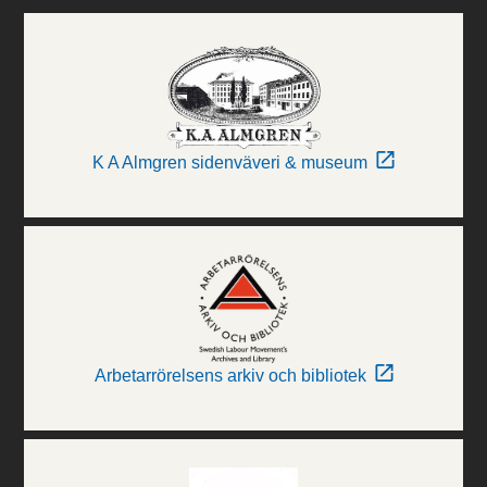
K A Almgren sidenväveri & museum
Arbetarrörelsens arkiv och bibliotek