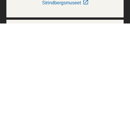
Strindbergsmuseet
Thielska Galleriet
Världskulturmuseerna