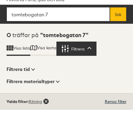
Sök
Fritextsök
Sök
Sökresultat
0
träffar på
tomtebogatan 7
Visa karta
Visa lista
Filtrera
Filtrera
Filtrera tid
Filtrera materialtyper
Visningsläge
Totalt
Valda filter:
Ritning
Rensa filter
0
träffar
Lista
Karta