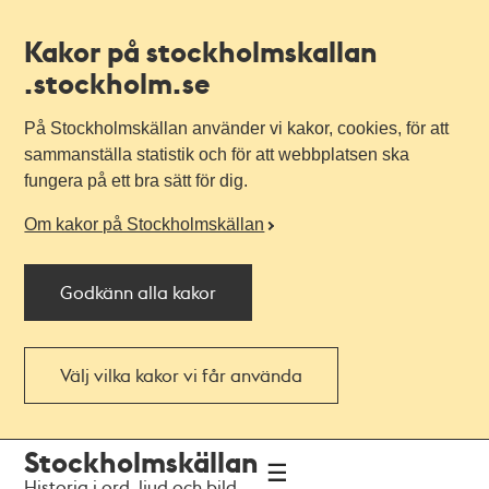
Kakor på stockholmskallan
.stockholm.se
På Stockholmskällan använder vi kakor, cookies, för att
sammanställa statistik och för att webbplatsen ska
fungera på ett bra sätt för dig.
Om kakor på Stockholmskällan
Godkänn alla kakor
Välj vilka kakor vi får använda
Till
Till
Stockholmskällan
navigationen
huvudinnehållet
Historia i ord, ljud och bild