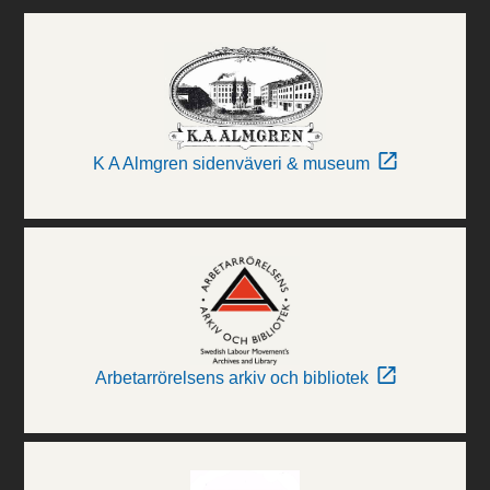
K A Almgren sidenväveri & museum
Arbetarrörelsens arkiv och bibliotek