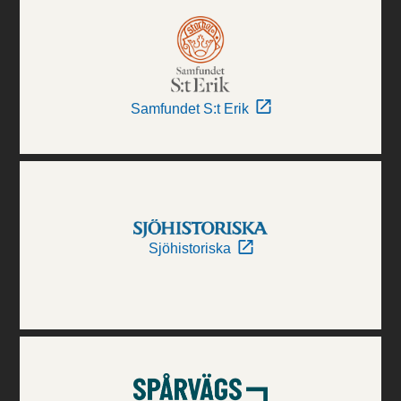
Samfundet S:t Erik
Sjöhistoriska