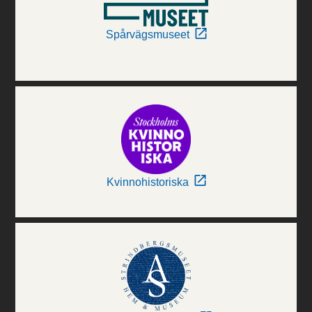
Spårvägsmuseet
Kvinnohistoriska