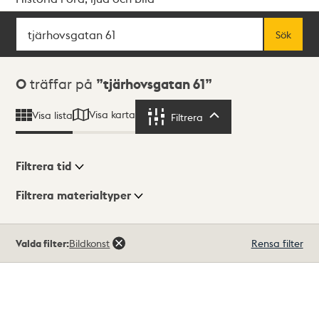
Sök
Fritextsök
Sök
Sökresultat
0
träffar på
tjärhovsgatan 61
Visa karta
Visa lista
Filtrera
Filtrera
Filtrera tid
Filtrera materialtyper
Visningsläge
Totalt
Valda filter:
Bildkonst
Rensa filter
0
träffar
Lista
Karta