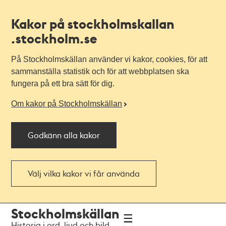
Kakor på stockholmskallan
.stockholm.se
På Stockholmskällan använder vi kakor, cookies, för att
sammanställa statistik och för att webbplatsen ska
fungera på ett bra sätt för dig.
Om kakor på Stockholmskällan
Godkänn alla kakor
Välj vilka kakor vi får använda
Till
Till
Stockholmskällan
navigationen
huvudinnehållet
Historia i ord, ljud och bild