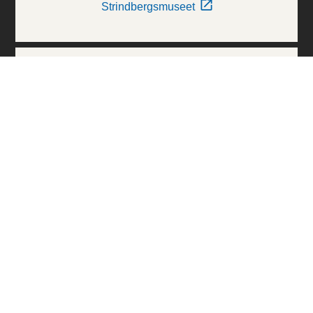
Strindbergsmuseet
Thielska Galleriet
Världskulturmuseerna