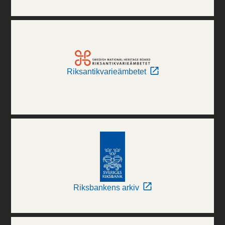
Riksantikvarieämbetet
Riksbankens arkiv