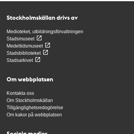
Kontakt
Stockholmskällan
Stockholmskällan drivs av
Medioteket, utbildningsförvaltningen
Stadsmuseet
Medeltidsmuseet
Stadsbiblioteket
Stadsarkivet
Om webbplatsen
Kontakta oss
Om Stockholmskällan
Tillgänglighetsredogörelse
Om kakor på webbplatsen
Sociala medier