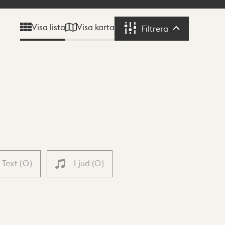
Visa karta
Visa lista
Filtrera
Filtrera
Text
(
0
)
Ljud
(
0
)