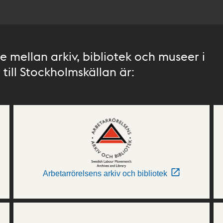
 mellan arkiv, bibliotek och museer i
till Stockholmskällan är:
Arbetarrörelsens arkiv och bibliotek