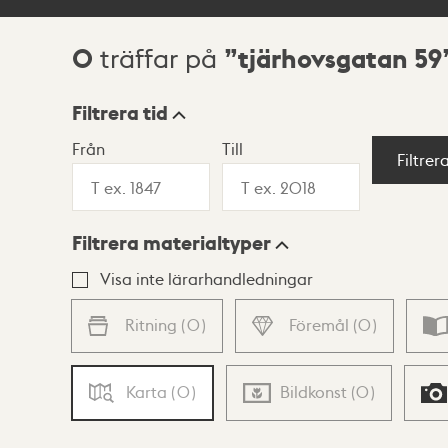
0
tjärhovsgatan 59
träffar på
Sökresultat
Filtrera tid
Från
Till
Visningsläge
Filtrer
Filtrera materialtyper
Lista
Karta
Visa inte lärarhandledningar
Ritning
(
0
)
Föremål
(
0
)
Karta
(
0
)
Bildkonst
(
0
)