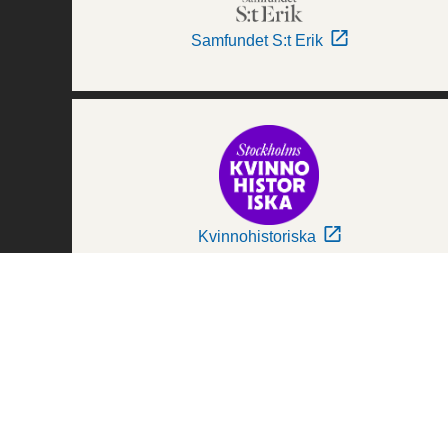
Samfundet S:t Erik
Kvinnohistoriska
Världskulturmuseerna