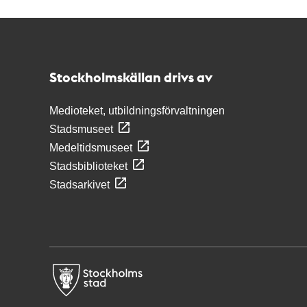
Kontakt
Stockholmskällan
Stockholmskällan drivs av
Medioteket, utbildningsförvaltningen
Stadsmuseet
Medeltidsmuseet
Stadsbiblioteket
Stadsarkivet