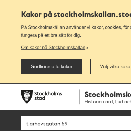
Kakor på stockholmskallan
.st
På Stockholmskällan använder vi kakor, cookies, för a
fungera på ett bra sätt för dig.
Om kakor på Stockholmskällan
Godkänn alla kakor
Välj vilka kak
Till
Till
Stockholmsk
navigationen
huvudinnehållet
Historia i ord, ljud oc
Sök
Fritextsök