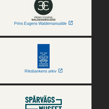
Prins Eugens Waldemarsudde
Riksbankens arkiv