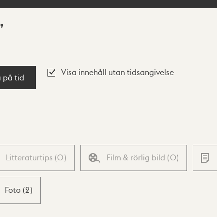
Visa innehåll utan tidsangivelse
a på tid
Litteraturtips
(
0
)
Film & rörlig bild
(
0
)
Foto
(
2
)