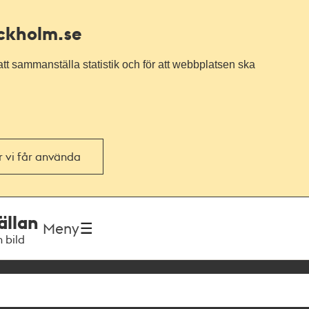
ockholm.se
tt sammanställa statistik och för att webbplatsen ska
or vi får använda
ällan
Meny
h bild