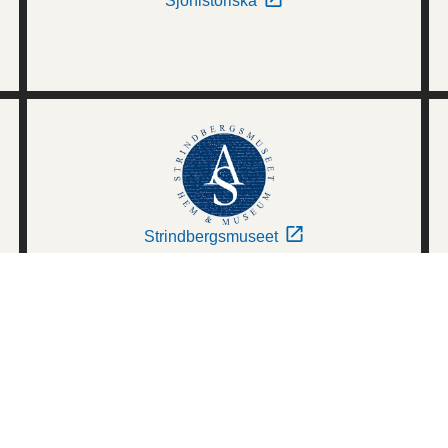
Sjöhistoriska
Strindbergsmuseet