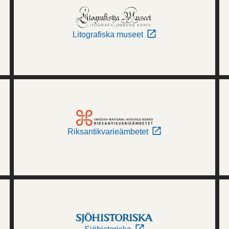
Litografiska museet
Riksantikvarieämbetet