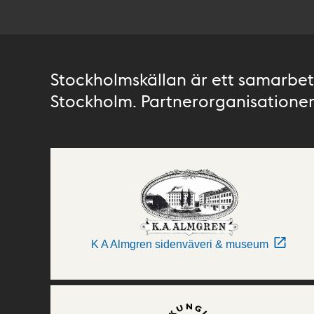
Stockholmskällan är ett samarbete
Stockholm. Partnerorganisationer 
K A Almgren sidenväveri & museum