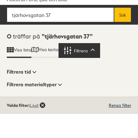
Sök
Fritextsök
Sök
Sökresultat
0
träffar på
tjärhovsgatan 37
Visa karta
Visa lista
Filtrera
Filtrera
Filtrera tid
Filtrera materialtyper
Visningsläge
Totalt
Valda filter:
Ljud
Rensa filter
0
träffar
Lista
Karta