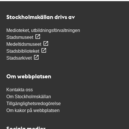
Kontakt
Stockholmskällan
Stockholmskällan drivs av
Medioteket, utbildningsförvaltningen
Stadsmuseet
Medeltidsmuseet
Stadsbiblioteket
Stadsarkivet
Om webbplatsen
Kontakta oss
Om Stockholmskällan
Tillgänglighetsredogörelse
Om kakor på webbplatsen
Sociala medier