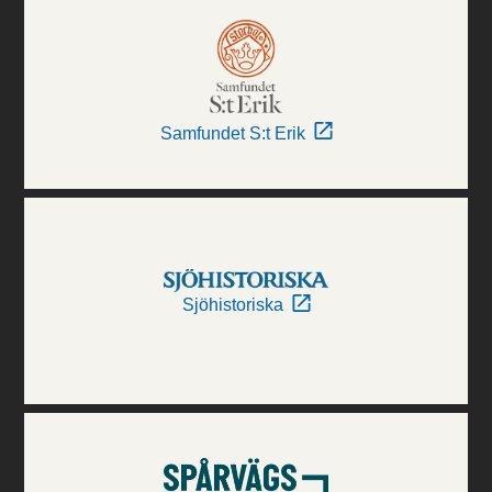
Samfundet S:t Erik
Sjöhistoriska