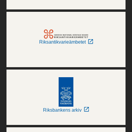
Riksantikvarieämbetet
Riksbankens arkiv