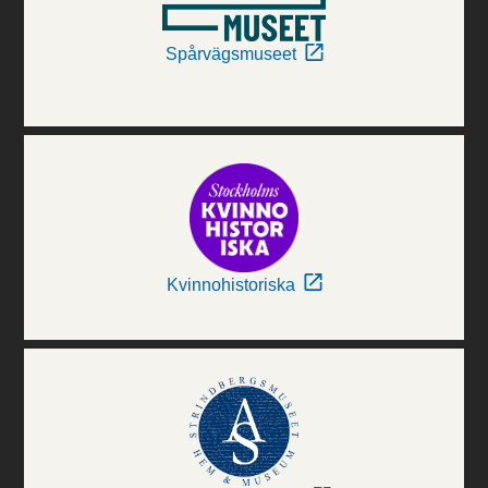
Spårvägsmuseet
Kvinnohistoriska