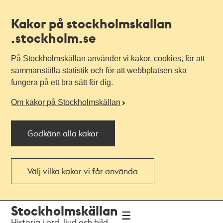
Kakor på stockholmskallan
.stockholm.se
På Stockholmskällan använder vi kakor, cookies, för att
sammanställa statistik och för att webbplatsen ska
fungera på ett bra sätt för dig.
Om kakor på Stockholmskällan
Godkänn alla kakor
Välj vilka kakor vi får använda
Till
Till
Stockholmskällan
navigationen
huvudinnehållet
Historia i ord, ljud och bild