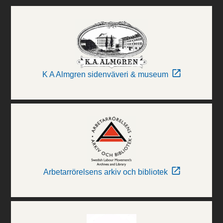
K A Almgren sidenväveri & museum
Arbetarrörelsens arkiv och bibliotek