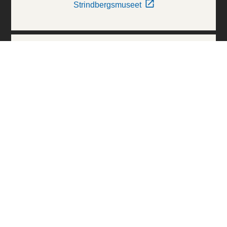
Strindbergsmuseet
Thielska Galleriet
Världskulturmuseerna