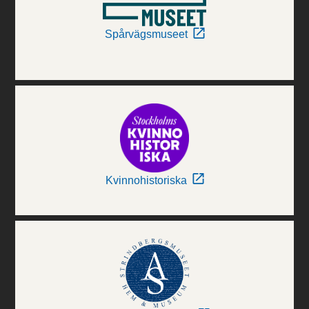
Spårvägsmuseet
Kvinnohistoriska