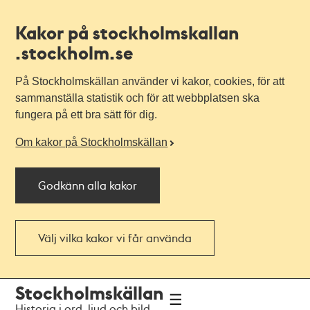
Kakor på stockholmskallan
.stockholm.se
På Stockholmskällan använder vi kakor, cookies, för att
sammanställa statistik och för att webbplatsen ska
fungera på ett bra sätt för dig.
Om kakor på Stockholmskällan
Godkänn alla kakor
Välj vilka kakor vi får använda
Till
Till
Stockholmskällan
navigationen
huvudinnehållet
Historia i ord, ljud och bild