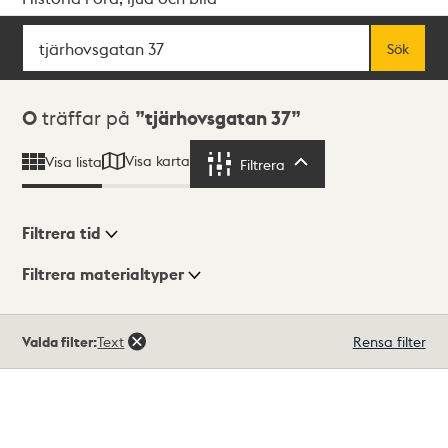
Sök
Fritextsök
Sök
Sökresultat
0
träffar på
tjärhovsgatan 37
Visa karta
Visa lista
Filtrera
Filtrera
Filtrera tid
Filtrera materialtyper
Visningsläge
Totalt
Valda filter:
Text
Rensa filter
0
träffar
Lista
Karta