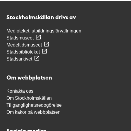
Kontakt
Stockholmskällan
Stockholmskällan drivs av
Medioteket, utbildningsförvaltningen
Stadsmuseet
Medeltidsmuseet
Stadsbiblioteket
Stadsarkivet
Om webbplatsen
Kontakta oss
Om Stockholmskällan
Tillgänglighetsredogörelse
Om kakor på webbplatsen
Sociala medier