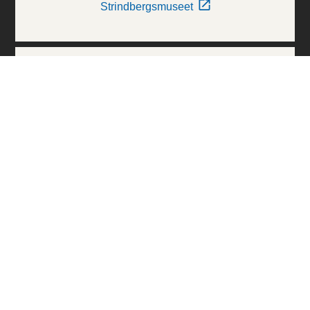
Strindbergsmuseet
Thielska Galleriet
Världskulturmuseerna