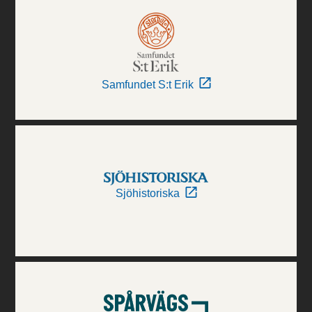
Samfundet S:t Erik
Sjöhistoriska