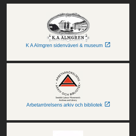
K A Almgren sidenväveri & museum
Arbetarrörelsens arkiv och bibliotek