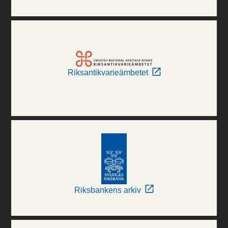
Riksantikvarieämbetet
Riksbankens arkiv