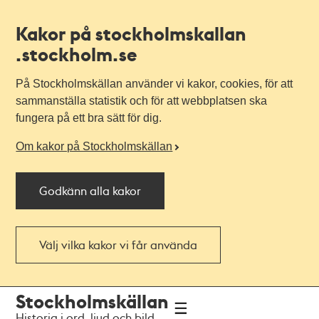
Kakor på stockholmskallan
.stockholm.se
På Stockholmskällan använder vi kakor, cookies, för att
sammanställa statistik och för att webbplatsen ska
fungera på ett bra sätt för dig.
Om kakor på Stockholmskällan
Godkänn alla kakor
Välj vilka kakor vi får använda
Till
Till
Stockholmskällan
navigationen
huvudinnehållet
Historia i ord, ljud och bild