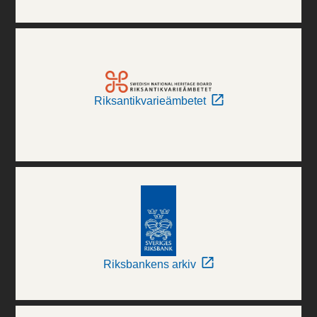
Riksantikvarieämbetet
Riksbankens arkiv