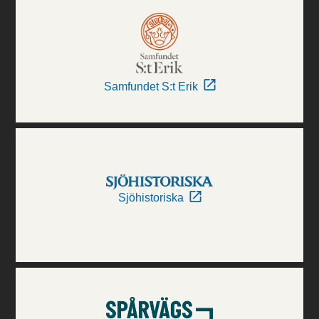
Samfundet S:t Erik
Sjöhistoriska