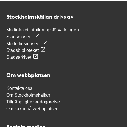
Kontakt
Stockholmskällan
Stockholmskällan drivs av
Medioteket, utbildningsförvaltningen
Stadsmuseet
Medeltidsmuseet
Stadsbiblioteket
Stadsarkivet
Om webbplatsen
Kontakta oss
Om Stockholmskällan
Tillgänglighetsredogörelse
Om kakor på webbplatsen
Sociala medier