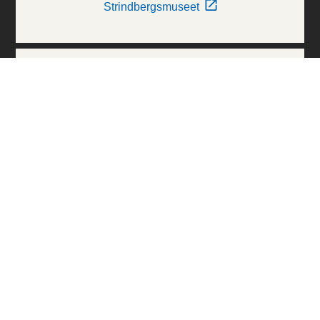
Strindbergsmuseet
Thielska Galleriet
Världskulturmuseerna