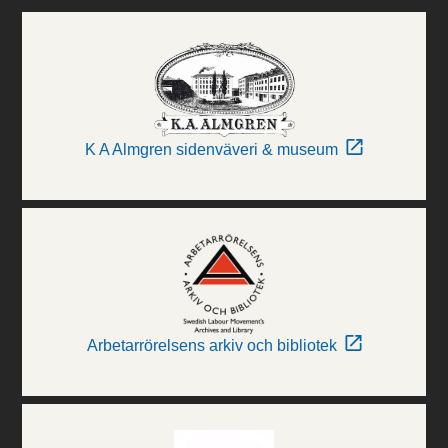
K A Almgren sidenväveri & museum
Arbetarrörelsens arkiv och bibliotek