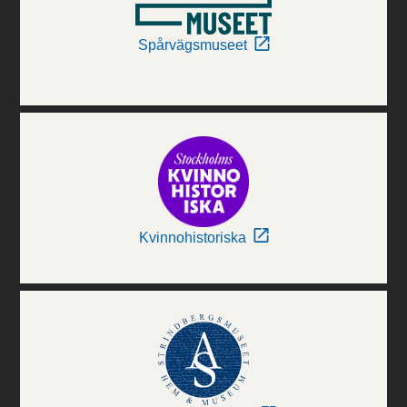
Spårvägsmuseet
Kvinnohistoriska