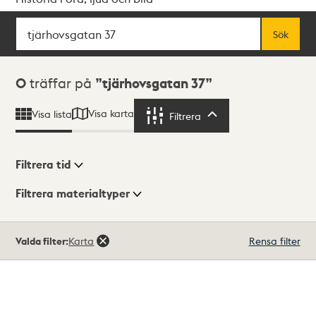
Sök
Fritextsök
Sök
Sökresultat
0
träffar på
tjärhovsgatan 37
Visa karta
Visa lista
Filtrera
Filtrera
Filtrera tid
Filtrera materialtyper
Visningsläge
Totalt
Valda filter:
Karta
Rensa filter
0
träffar
Lista
Karta