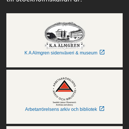
K A Almgren sidenväveri & museum
Arbetarrörelsens arkiv och bibliotek