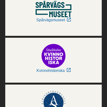
Spårvägsmuseet
Kvinnohistoriska