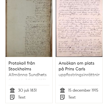
Protokoll från
Ansökan om plats
Stockholms
på Prins Carls
Allmänna Sundhets
uppfostringsinrättning
Comité, 30 juli 1831
30 juli 1831
15 december 1915
Tid
Tid
Text
Text
Typ
Typ