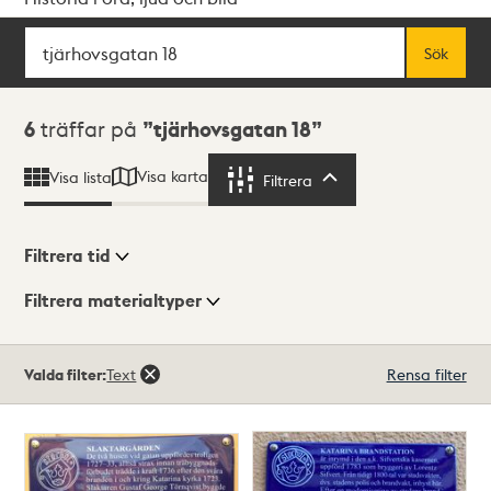
Sök
Fritextsök
Sök
Sökresultat
6
träffar på
tjärhovsgatan 18
Visa karta
Visa lista
Filtrera
Filtrera
Filtrera tid
Filtrera materialtyper
Visningsläge
Totalt
Valda filter:
Text
Rensa filter
6
träffar
Lista
Karta