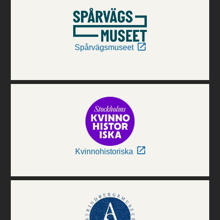
Spårvägsmuseet
Kvinnohistoriska