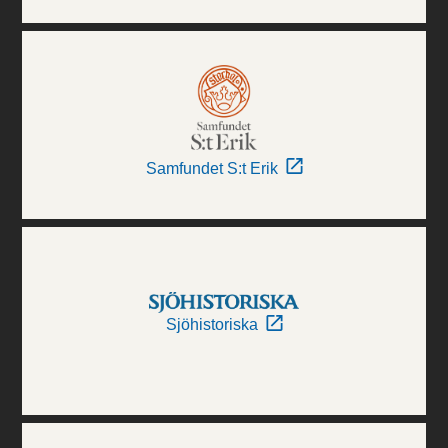
Samfundet S:t Erik
Sjöhistoriska