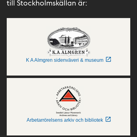
till Stockholmskällan är:
K A Almgren sidenväveri & museum
Arbetarrörelsens arkiv och bibliotek