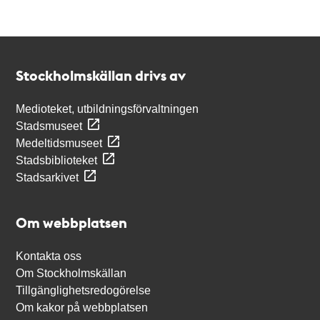
Kontakt
Stockholmskällan
Stockholmskällan drivs av
Medioteket, utbildningsförvaltningen
Stadsmuseet
Medeltidsmuseet
Stadsbiblioteket
Stadsarkivet
Om webbplatsen
Kontakta oss
Om Stockholmskällan
Tillgänglighetsredogörelse
Om kakor på webbplatsen