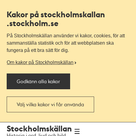
Kakor på stockholmskallan
.stockholm.se
På Stockholmskällan använder vi kakor, cookies, för att
sammanställa statistik och för att webbplatsen ska
fungera på ett bra sätt för dig.
Om kakor på Stockholmskällan
Godkänn alla kakor
Välj vilka kakor vi får använda
Till
Till
Stockholmskällan
navigationen
huvudinnehållet
Historia i ord, ljud och bild