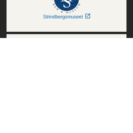
Strindbergsmuseet
Thielska Galleriet
Världskulturmuseerna