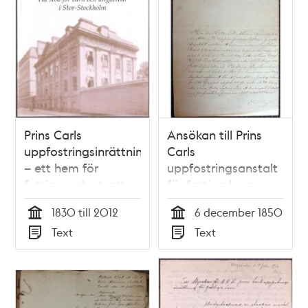
Prins Carls
Ansökan till Prins
uppfostringsinrättning
Carls
– ett hem för
uppfostringsanstalt
fattiga och utsatta
för fattiga barn
barn
1850
1830 till 2012
6 december 1850
Tid
Tid
Text
Text
Typ
Typ