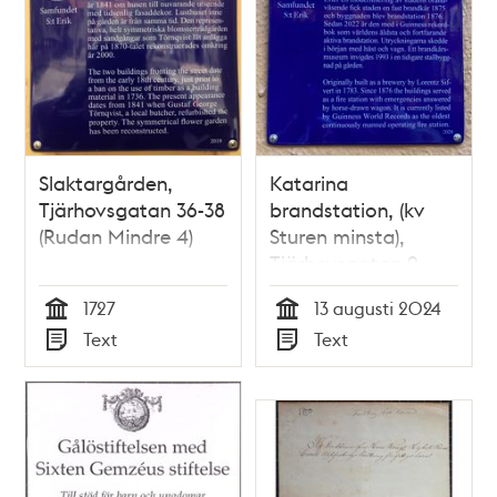
Slaktargården,
Katarina
Tjärhovsgatan 36-38
brandstation, (kv
(Rudan Mindre 4)
Sturen minsta),
Tjärhovsgatan 9
1727
13 augusti 2024
Tid
Tid
Text
Text
Typ
Typ