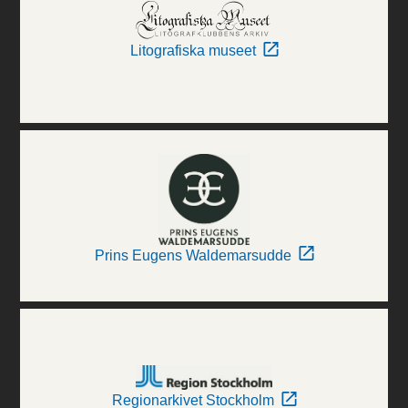
Litografiska museet
Prins Eugens Waldemarsudde
Regionarkivet Stockholm