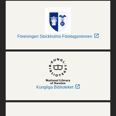
Föreningen Stockholms Företagsminnen
Kungliga Biblioteket