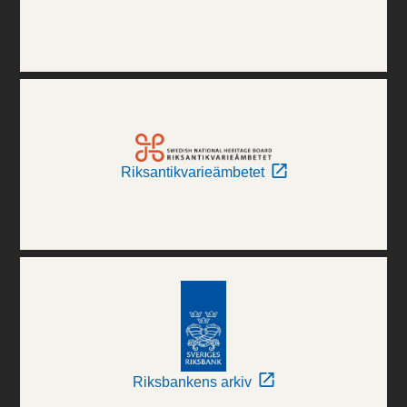
Riksantikvarieämbetet
Riksbankens arkiv