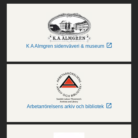
K A Almgren sidenväveri & museum
Arbetarrörelsens arkiv och bibliotek