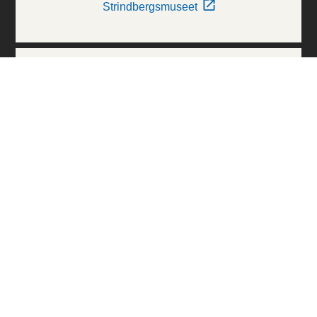
Strindbergsmuseet
Thielska Galleriet
Världskulturmuseerna