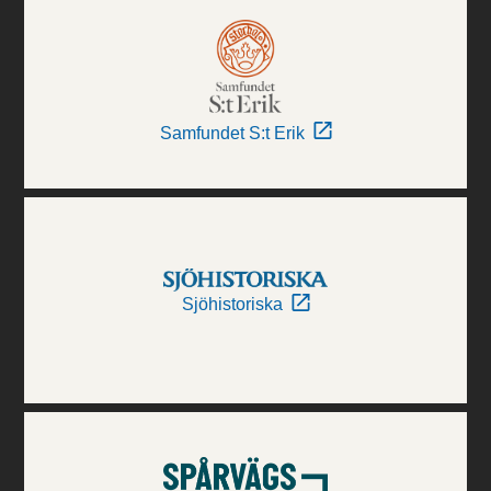
Samfundet S:t Erik
Sjöhistoriska