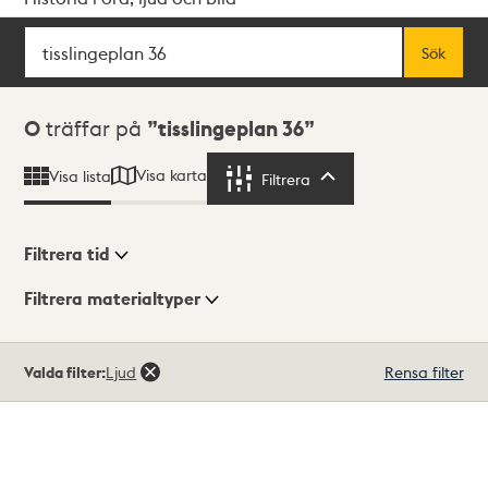
Sök
Fritextsök
Sök
Sökresultat
0
träffar på
tisslingeplan 36
Visa karta
Visa lista
Filtrera
Filtrera
Filtrera tid
Filtrera materialtyper
Visningsläge
Totalt
Valda filter:
Ljud
Rensa filter
0
träffar
Lista
Karta