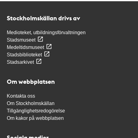
Kontakt
Stockholmskällan
Stockholmskällan drivs av
Medioteket, utbildningsförvaltningen
Stadsmuseet
Medeltidsmuseet
Stadsbiblioteket
Stadsarkivet
Om webbplatsen
Kontakta oss
Om Stockholmskällan
Tillgänglighetsredogörelse
Om kakor på webbplatsen
Sociala medier