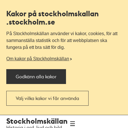
Kakor på stockholmskallan
.stockholm.se
På Stockholmskällan använder vi kakor, cookies, för att
sammanställa statistik och för att webbplatsen ska
fungera på ett bra sätt för dig.
Om kakor på Stockholmskällan
Godkänn alla kakor
Välj vilka kakor vi får använda
Till
Till
Stockholmskällan
navigationen
huvudinnehållet
Historia i ord, ljud och bild