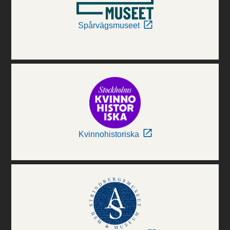
Spårvägsmuseet
Kvinnohistoriska