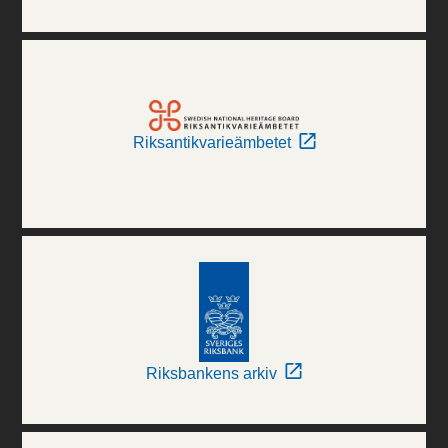
Riksantikvarieämbetet
Riksbankens arkiv