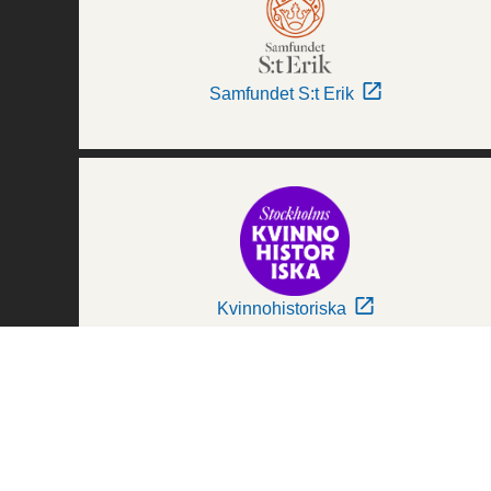
Samfundet S:t Erik
Kvinnohistoriska