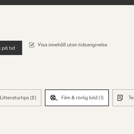
Visa innehåll utan tidsangivelse
a på tid
Litteraturtips
(
2
)
Film & rörlig bild
(
1
)
Te