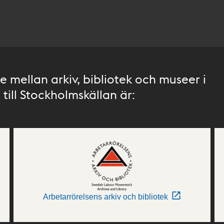
 mellan arkiv, bibliotek och museer i
till Stockholmskällan är:
Arbetarrörelsens arkiv och bibliotek