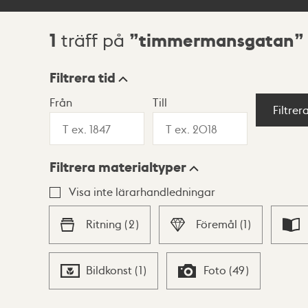
1
timmermansgatan
träff på
Sökresultat
Filtrera tid
Från
Till
Visningsläge
Filtrer
Filtrera materialtyper
Lista
Karta
Visa inte lärarhandledningar
Ritning
(
2
)
Föremål
(
1
)
Bildkonst
(
1
)
Foto
(
49
)