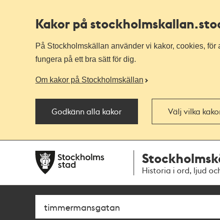
Kakor på stockholmskallan
.st
På Stockholmskällan använder vi kakor, cookies, för a
fungera på ett bra sätt för dig.
Om kakor på Stockholmskällan
Godkänn alla kakor
Välj vilka kak
Till
Till
Stockholmsk
navigationen
huvudinnehållet
Historia i ord, ljud oc
Sök
Fritextsök