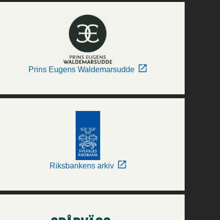
Prins Eugens Waldemarsudde
Riksbankens arkiv