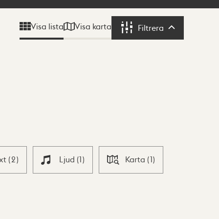
Visa karta
Visa lista
Filtrera
Filtrera
xt
(
2
)
Ljud
(
1
)
Karta
(
1
)