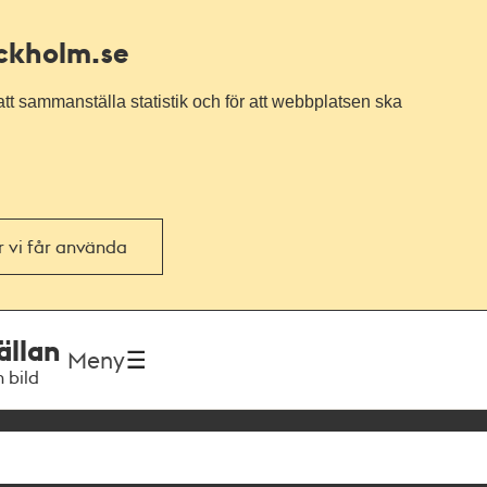
ockholm.se
tt sammanställa statistik och för att webbplatsen ska
or vi får använda
ällan
Meny
h bild