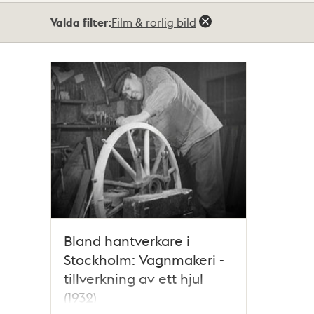
Totalt
Valda filter:
Film & rörlig bild
1
träffar
Bland hantverkare i
Stockholm: Vagnmakeri -
tillverkning av ett hjul
(1932)