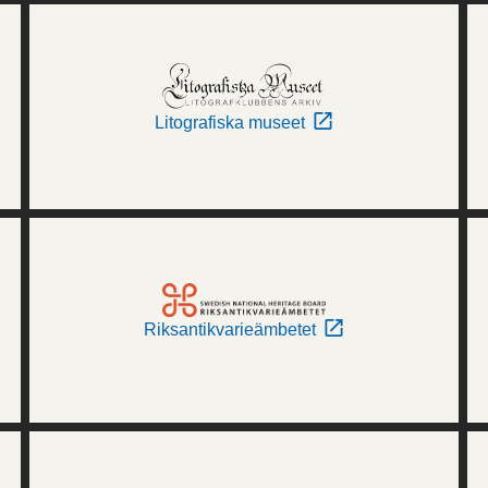
Litografiska museet
Riksantikvarieämbetet