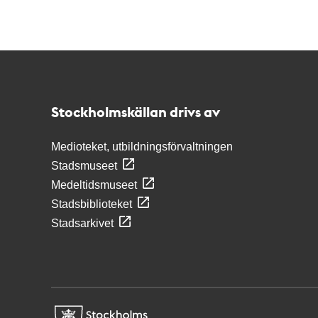
Kontakt
Stockholmskällan
Stockholmskällan drivs av
Medioteket, utbildningsförvaltningen
Stadsmuseet
Medeltidsmuseet
Stadsbiblioteket
Stadsarkivet