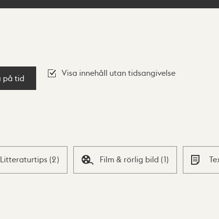
Visa innehåll utan tidsangivelse
a på tid
Litteraturtips
(
2
)
Film & rörlig bild
(
1
)
Te