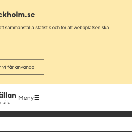
ockholm.se
tt sammanställa statistik och för att webbplatsen ska
or vi får använda
ällan
Meny
h bild