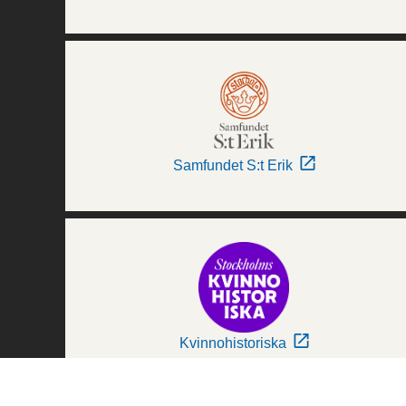
Samfundet S:t Erik
Kvinnohistoriska