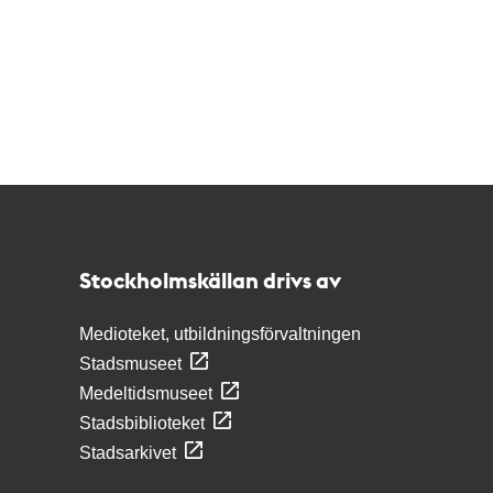
Kontakt
Stockholmskällan
Stockholmskällan drivs av
Medioteket, utbildningsförvaltningen
Stadsmuseet
Medeltidsmuseet
Stadsbiblioteket
Stadsarkivet