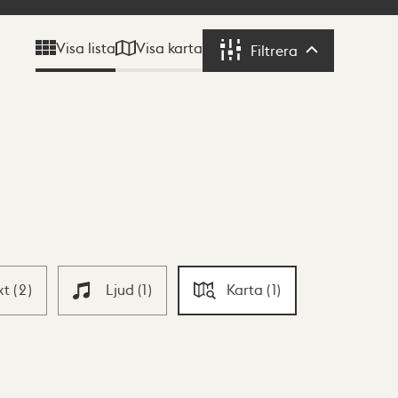
Visa karta
Visa lista
Filtrera
Filtrera
xt
(
2
)
Ljud
(
1
)
Karta
(
1
)