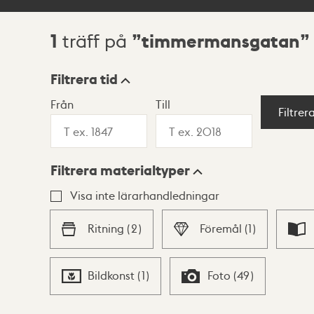
1
timmermansgatan
träff på
Sökresultat
Filtrera tid
Från
Till
Visningsläge
Filtrer
Filtrera materialtyper
Lista
Karta
Visa inte lärarhandledningar
Ritning
(
2
)
Föremål
(
1
)
Bildkonst
(
1
)
Foto
(
49
)