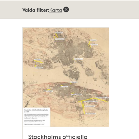
Totalt
Valda filter:
Karta
1
träffar
Stockholms officiella