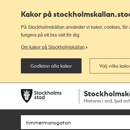
Kakor på stockholmskallan
.st
På Stockholmskällan använder vi kakor, cookies, för a
fungera på ett bra sätt för dig.
Om kakor på Stockholmskällan
Godkänn alla kakor
Välj vilka kak
Till
Till
Stockholmsk
navigationen
huvudinnehållet
Historia i ord, ljud oc
Sök
Fritextsök