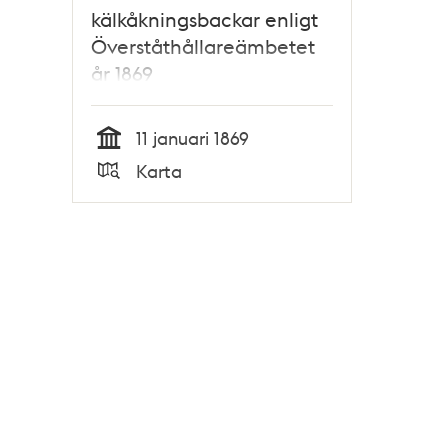
kälkåkningsbackar enligt
Överståthållareämbetet
år 1869
11 januari 1869
Tid
Karta
Typ