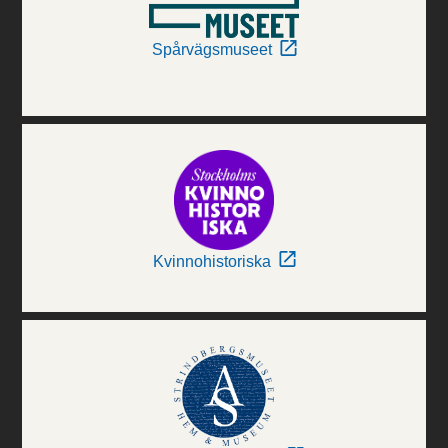
Spårvägsmuseet
Kvinnohistoriska