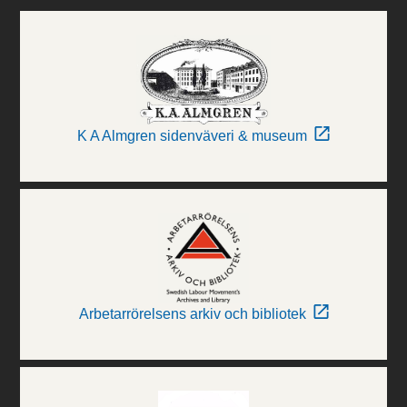
K A Almgren sidenväveri & museum
Arbetarrörelsens arkiv och bibliotek