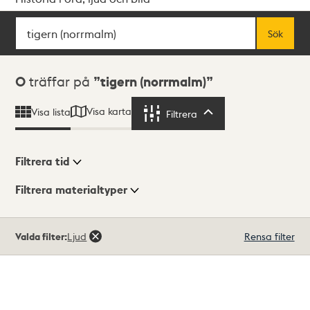
Sök
Fritextsök
Sök
Sökresultat
0
träffar på
tigern (norrmalm)
Visa karta
Visa lista
Filtrera
Filtrera
Filtrera tid
Filtrera materialtyper
Visningsläge
Totalt
Valda filter:
Ljud
Rensa filter
0
träffar
Lista
Karta