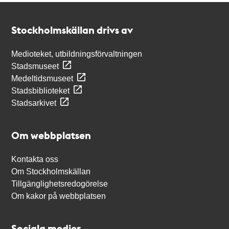
Kontakt
Stockholmskällan
Stockholmskällan drivs av
Medioteket, utbildningsförvaltningen
Stadsmuseet
Medeltidsmuseet
Stadsbiblioteket
Stadsarkivet
Om webbplatsen
Kontakta oss
Om Stockholmskällan
Tillgänglighetsredogörelse
Om kakor på webbplatsen
Sociala medier