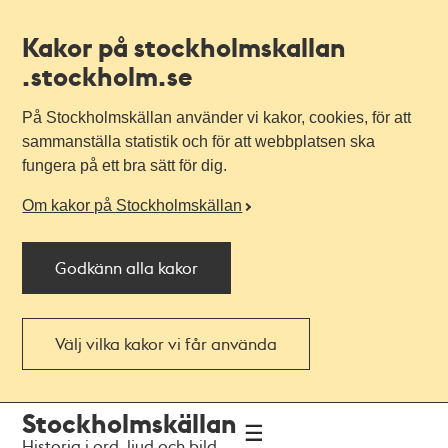
Kakor på stockholmskallan
.stockholm.se
På Stockholmskällan använder vi kakor, cookies, för att
sammanställa statistik och för att webbplatsen ska
fungera på ett bra sätt för dig.
Om kakor på Stockholmskällan
Godkänn alla kakor
Välj vilka kakor vi får använda
Till
Till
Stockholmskällan
navigationen
huvudinnehållet
Historia i ord, ljud och bild