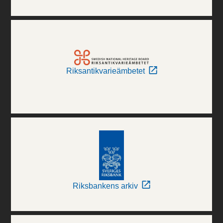
Riksantikvarieämbetet
Riksbankens arkiv