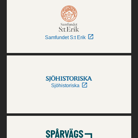
Samfundet S:t Erik
Sjöhistoriska