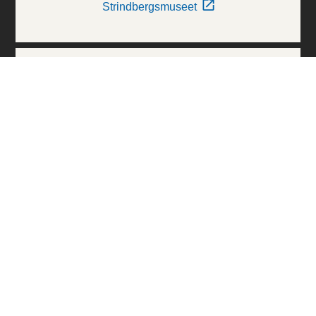
Strindbergsmuseet
Thielska Galleriet
Världskulturmuseerna