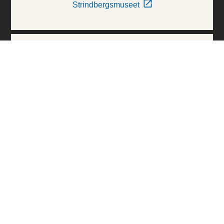
Strindbergsmuseet
Thielska Galleriet
Världskulturmuseerna