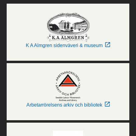
K A Almgren sidenväveri & museum
Arbetarrörelsens arkiv och bibliotek