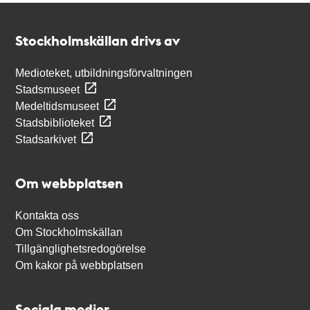
Kontakt
Stockholmskällan
Stockholmskällan drivs av
Medioteket, utbildningsförvaltningen
Stadsmuseet
Medeltidsmuseet
Stadsbiblioteket
Stadsarkivet
Om webbplatsen
Kontakta oss
Om Stockholmskällan
Tillgänglighetsredogörelse
Om kakor på webbplatsen
Sociala medier