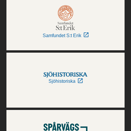
Samfundet S:t Erik
Sjöhistoriska