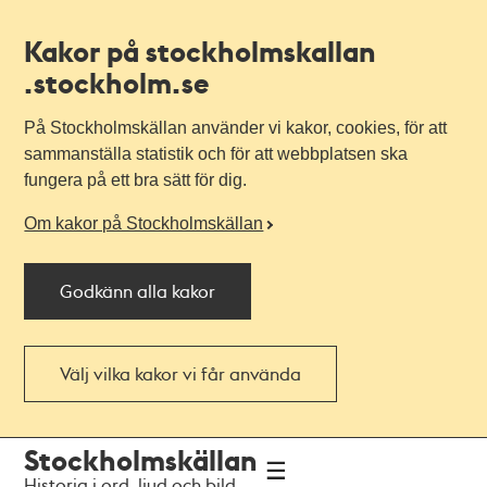
Kakor på stockholmskallan
.stockholm.se
På Stockholmskällan använder vi kakor, cookies, för att
sammanställa statistik och för att webbplatsen ska
fungera på ett bra sätt för dig.
Om kakor på Stockholmskällan
Godkänn alla kakor
Välj vilka kakor vi får använda
Till
Till
Stockholmskällan
navigationen
huvudinnehållet
Historia i ord, ljud och bild