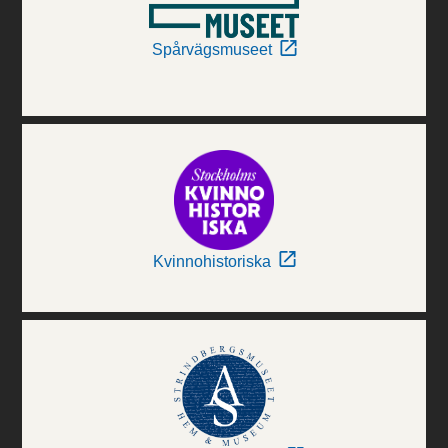
Spårvägsmuseet
Kvinnohistoriska