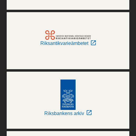
Riksantikvarieämbetet
Riksbankens arkiv