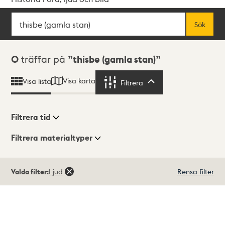
Sök
Fritextsök
Sök
Sökresultat
0
träffar på
thisbe (gamla stan)
Visa karta
Visa lista
Filtrera
Filtrera
Filtrera tid
Filtrera materialtyper
Visningsläge
Totalt
Valda filter:
Ljud
Rensa filter
0
träffar
Lista
Karta