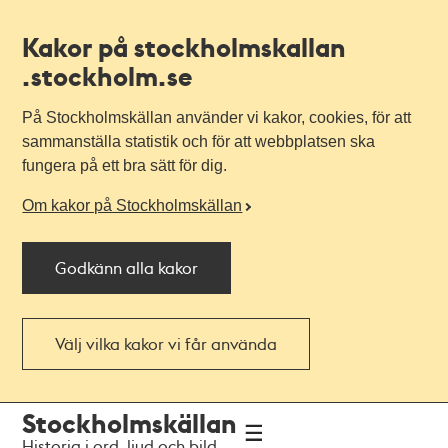
Kakor på stockholmskallan
.stockholm.se
På Stockholmskällan använder vi kakor, cookies, för att
sammanställa statistik och för att webbplatsen ska
fungera på ett bra sätt för dig.
Om kakor på Stockholmskällan
Godkänn alla kakor
Välj vilka kakor vi får använda
Till
Till
Stockholmskällan
navigationen
huvudinnehållet
Historia i ord, ljud och bild