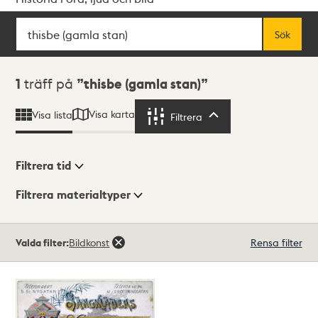
Sök
Fritextsök
Sök
Sökresultat
1
träff på
thisbe (gamla stan)
Visa karta
Visa lista
Filtrera
Filtrera
Filtrera tid
Filtrera materialtyper
Visningsläge
Totalt
Valda filter:
Bildkonst
Rensa filter
1
träffar
Lista
Karta