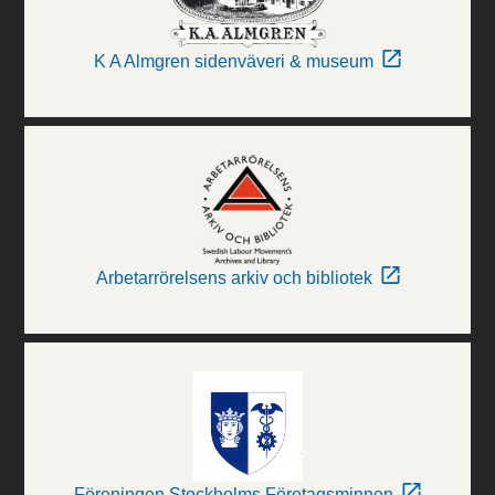
K A Almgren sidenväveri & museum
Arbetarrörelsens arkiv och bibliotek
Föreningen Stockholms Företagsminnen