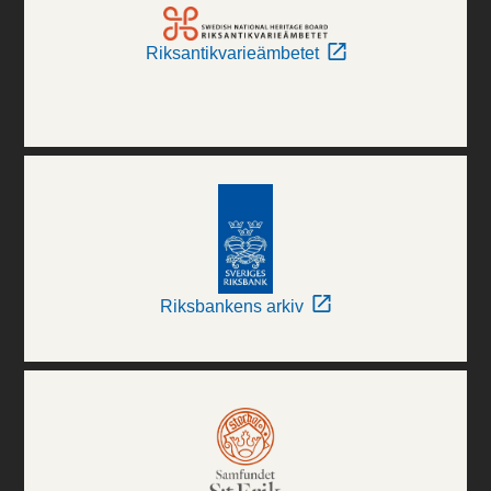
Riksantikvarieämbetet
Riksbankens arkiv