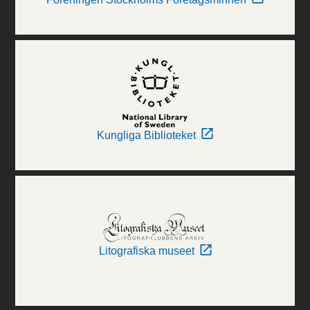
Kungliga Biblioteket
Litografiska museet