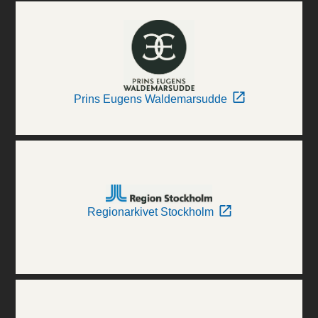
Prins Eugens Waldemarsudde
Regionarkivet Stockholm