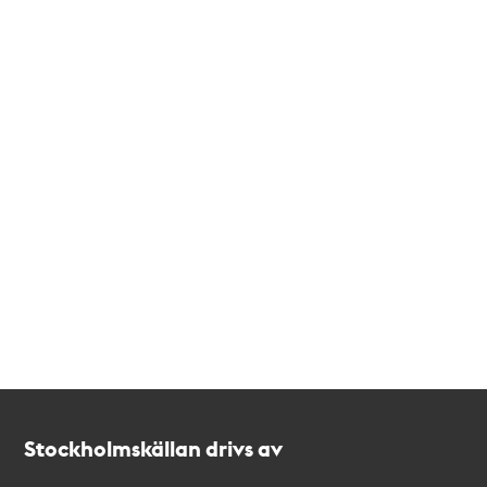
Kontakt
Stockholmskällan
Stockholmskällan drivs av