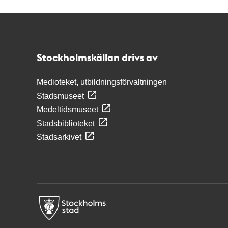
Kontakt
Stockholmskällan
Stockholmskällan drivs av
Medioteket, utbildningsförvaltningen
Stadsmuseet
Medeltidsmuseet
Stadsbiblioteket
Stadsarkivet