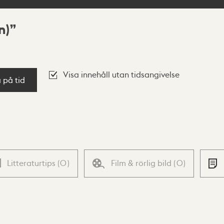
n)
Visa innehåll utan tidsangivelse
a på tid
Litteraturtips
(
0
)
Film & rörlig bild
(
0
)