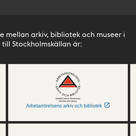
 mellan arkiv, bibliotek och museer i
till Stockholmskällan är:
Arbetarrörelsens arkiv och bibliotek