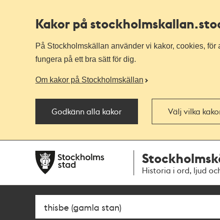
Kakor på stockholmskallan
.st
På Stockholmskällan använder vi kakor, cookies, för a
fungera på ett bra sätt för dig.
Om kakor på Stockholmskällan
Godkänn alla kakor
Välj vilka kak
Till
Till
Stockholmsk
navigationen
huvudinnehållet
Historia i ord, ljud oc
Sök
Fritextsök