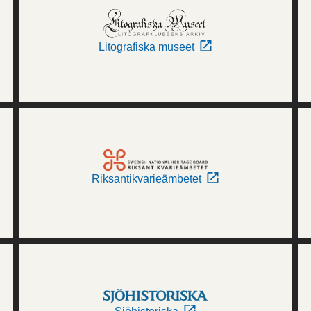
Litografiska museet
Riksantikvarieämbetet