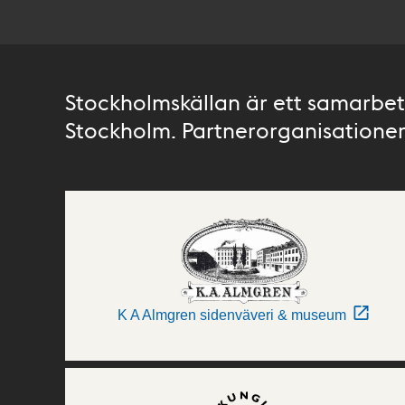
Stockholmskällan är ett samarbete
Stockholm. Partnerorganisationer 
K A Almgren sidenväveri & museum