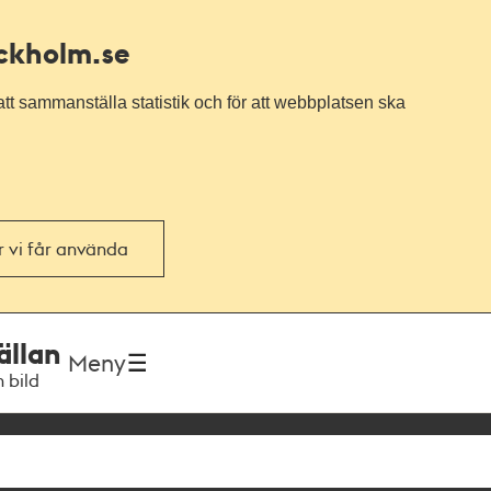
ockholm.se
tt sammanställa statistik och för att webbplatsen ska
or vi får använda
ällan
Meny
h bild