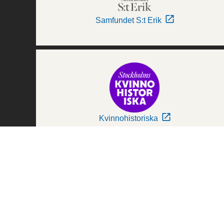
Samfundet S:t Erik
Kvinnohistoriska
Världskulturmuseerna