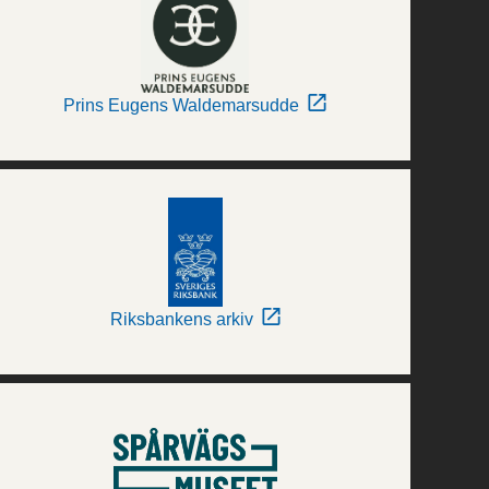
Prins Eugens Waldemarsudde
Riksbankens arkiv