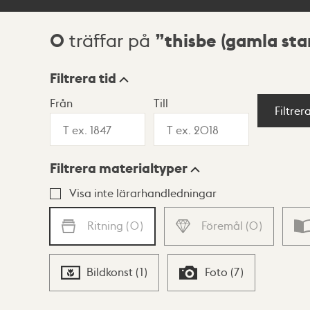
0
thisbe (gamla sta
träffar på
Sökresultat
Filtrera tid
Från
Till
Visningsläge
Filtrer
Filtrera materialtyper
Lista
Karta
Visa inte lärarhandledningar
Ritning
(
0
)
Föremål
(
0
)
Bildkonst
(
1
)
Foto
(
7
)