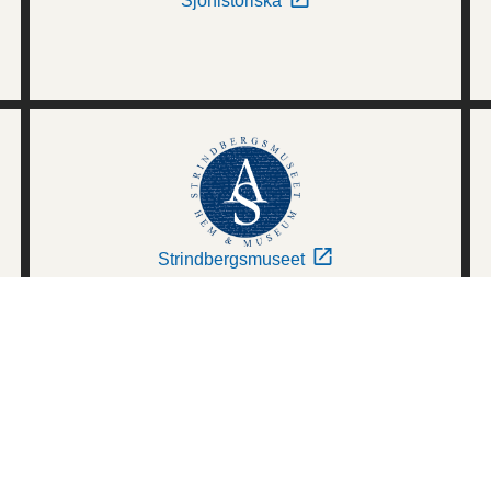
Sjöhistoriska
Strindbergsmuseet