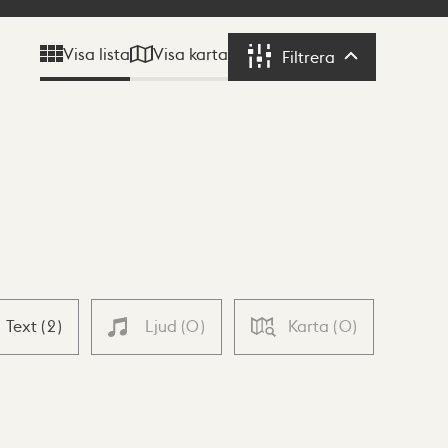
Visa karta
Visa lista
Filtrera
Filtrera
Text
(
2
)
Ljud
(
0
)
Karta
(
0
)