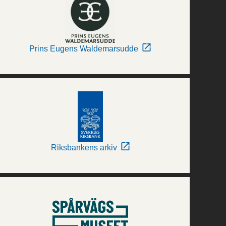
Prins Eugens Waldemarsudde
Riksbankens arkiv