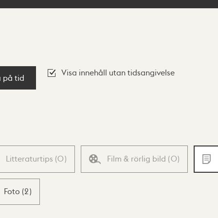
Visa innehåll utan tidsangivelse
a på tid
Litteraturtips
(
0
)
Film & rörlig bild
(
0
)
Foto
(
2
)