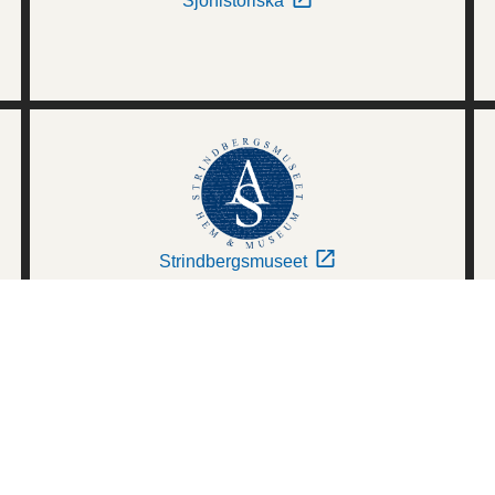
Sjöhistoriska
Strindbergsmuseet