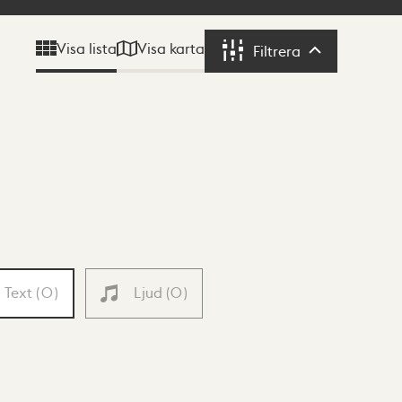
Visa karta
Visa lista
Filtrera
Filtrera
Text
(
0
)
Ljud
(
0
)