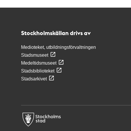
Kontakt
Stockholmskällan
Stockholmskällan drivs av
Medioteket, utbildningsförvaltningen
Stadsmuseet
Medeltidsmuseet
Stadsbiblioteket
Stadsarkivet