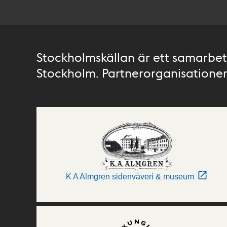
Stockholmskällan är ett samarbete
Stockholm. Partnerorganisationer 
K A Almgren sidenväveri & museum