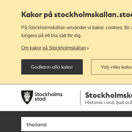
Kakor på stockholmskallan
.st
På Stockholmskällan använder vi kakor, cookies, för a
fungera på ett bra sätt för dig.
Om kakor på Stockholmskällan
Godkänn alla kakor
Välj vilka kak
Till
Till
Stockholmsk
navigationen
huvudinnehållet
Historia i ord, ljud oc
Sök
Fritextsök