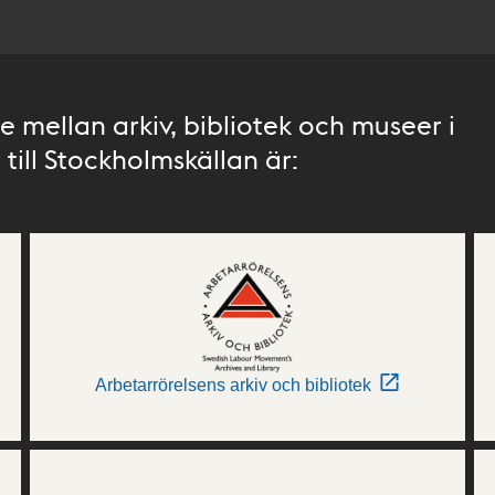
 mellan arkiv, bibliotek och museer i
till Stockholmskällan är:
Arbetarrörelsens arkiv och bibliotek