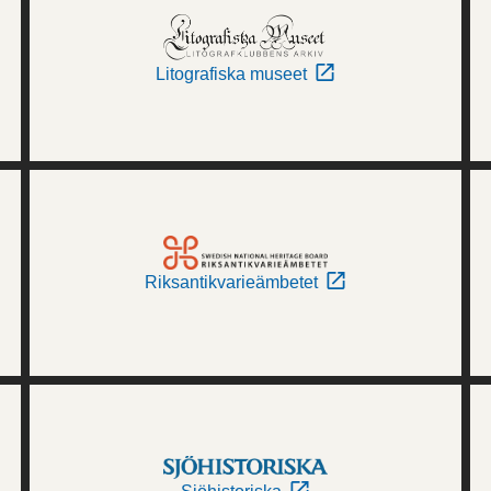
Litografiska museet
Riksantikvarieämbetet