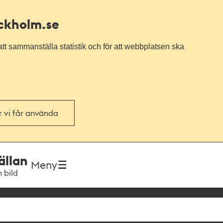
ockholm.se
tt sammanställa statistik och för att webbplatsen ska
or vi får använda
ällan
Meny
h bild