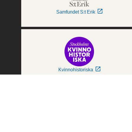
Samfundet S:t Erik
Kvinnohistoriska
Världskulturmuseerna