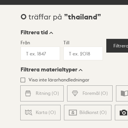
0
thailand
träffar på
Sökresultat
Filtrera tid
Från
Till
Visningsläge
Filtrer
Filtrera materialtyper
Lista
Karta
Visa inte lärarhandledningar
Ritning
(
0
)
Föremål
(
0
)
Karta
(
0
)
Bildkonst
(
0
)