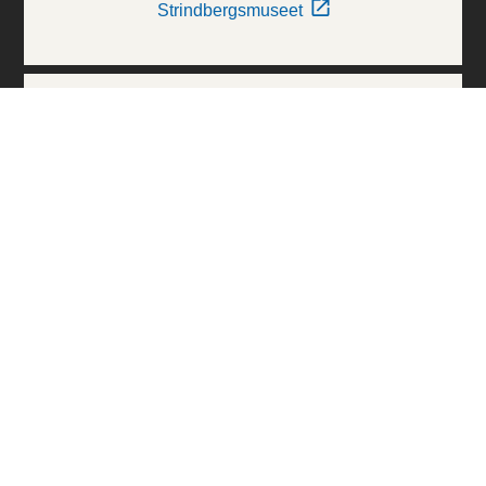
Strindbergsmuseet
Thielska Galleriet
Världskulturmuseerna