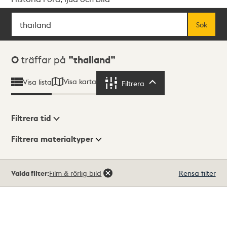
Sök
Fritextsök
Sök
Sökresultat
0
träffar på
thailand
Visa karta
Visa lista
Filtrera
Filtrera
Filtrera tid
Filtrera materialtyper
Visningsläge
Totalt
Valda filter:
Film & rörlig bild
Rensa filter
0
träffar
Lista
Karta