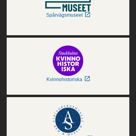
Spårvägsmuseet
Kvinnohistoriska