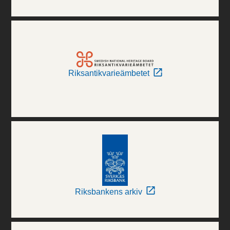
Riksantikvarieämbetet
Riksbankens arkiv