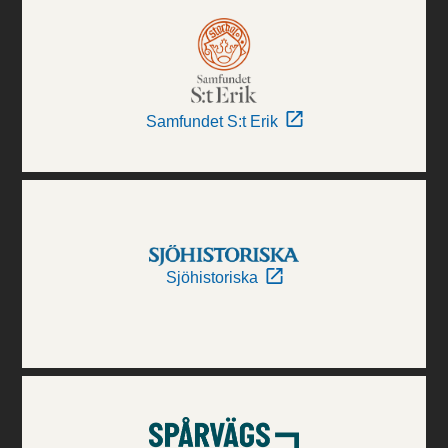
Samfundet S:t Erik
Sjöhistoriska