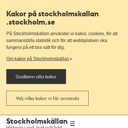
Kakor på stockholmskallan
.stockholm.se
På Stockholmskällan använder vi kakor, cookies, för att
sammanställa statistik och för att webbplatsen ska
fungera på ett bra sätt för dig.
Om kakor på Stockholmskällan
Godkänn alla kakor
Välj vilka kakor vi får använda
Till
Till
Stockholmskällan
navigationen
huvudinnehållet
Historia i ord, ljud och bild