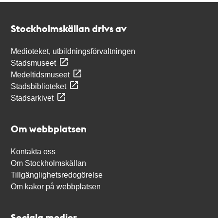
Kontakt
Stockholmskällan
Stockholmskällan drivs av
Medioteket, utbildningsförvaltningen
Stadsmuseet
Medeltidsmuseet
Stadsbiblioteket
Stadsarkivet
Om webbplatsen
Kontakta oss
Om Stockholmskällan
Tillgänglighetsredogörelse
Om kakor på webbplatsen
Sociala medier