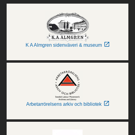
K A Almgren sidenväveri & museum
Arbetarrörelsens arkiv och bibliotek