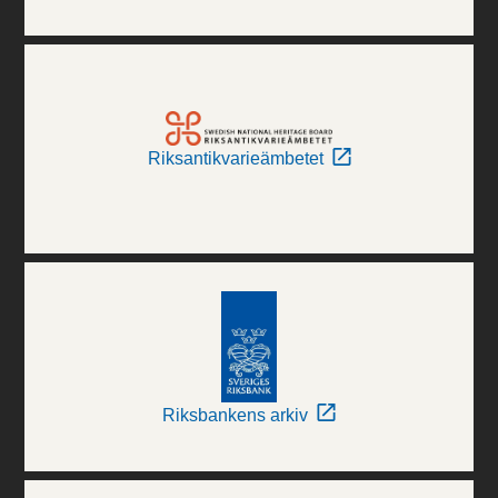
Riksantikvarieämbetet
Riksbankens arkiv