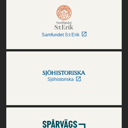
Samfundet S:t Erik
Sjöhistoriska