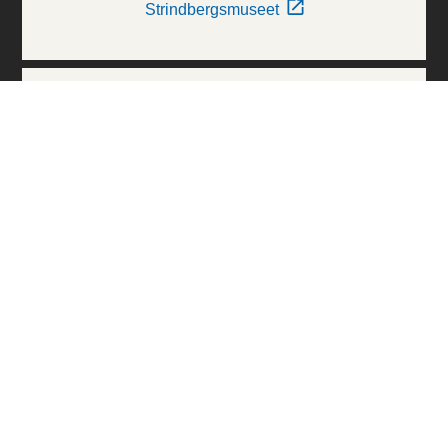
Strindbergsmuseet
Thielska Galleriet
Världskulturmuseerna