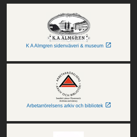
K A Almgren sidenväveri & museum
Arbetarrörelsens arkiv och bibliotek