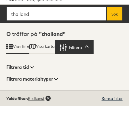
Sök
Fritextsök
Sök
Sökresultat
0
träffar på
thailand
Visa karta
Visa lista
Filtrera
Filtrera
Filtrera tid
Filtrera materialtyper
Visningsläge
Totalt
Valda filter:
Bildkonst
Rensa filter
0
träffar
Lista
Karta