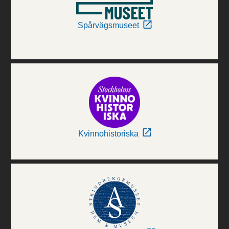
Spårvägsmuseet
Kvinnohistoriska