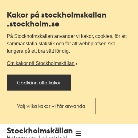
Kakor på stockholmskallan
.stockholm.se
På Stockholmskällan använder vi kakor, cookies, för att
sammanställa statistik och för att webbplatsen ska
fungera på ett bra sätt för dig.
Om kakor på Stockholmskällan
Godkänn alla kakor
Välj vilka kakor vi får använda
Till
Till
Stockholmskällan
navigationen
huvudinnehållet
Historia i ord, ljud och bild