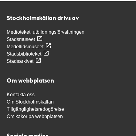
Kontakt
Stockholmskällan
Stockholmskällan drivs av
Medioteket, utbildningsförvaltningen
Stadsmuseet
Medeltidsmuseet
Stadsbiblioteket
Stadsarkivet
Om webbplatsen
Kontakta oss
Om Stockholmskällan
Tillgänglighetsredogörelse
Om kakor på webbplatsen
Sociala medier