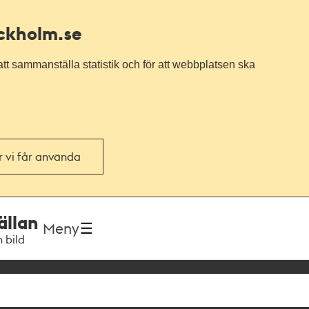
ockholm.se
tt sammanställa statistik och för att webbplatsen ska
or vi får använda
ällan
Meny
h bild