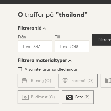
0
thailand
träffar på
Sökresultat
Filtrera tid
Från
Till
Visningsläge
Filtrer
Filtrera materialtyper
Lista
Karta
Visa inte lärarhandledningar
Ritning
(
0
)
Föremål
(
0
)
Bildkonst
(
0
)
Foto
(
2
)