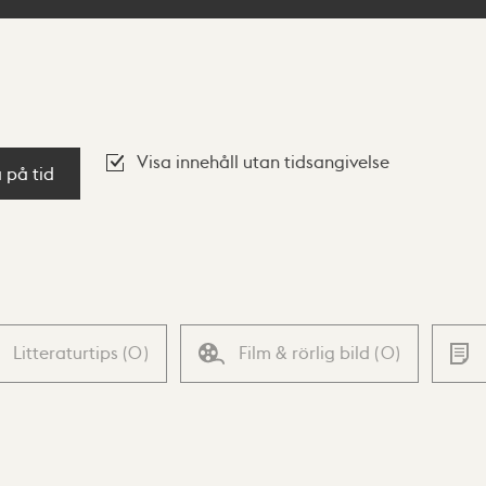
Visa innehåll utan tidsangivelse
a på tid
Litteraturtips
(
0
)
Film & rörlig bild
(
0
)