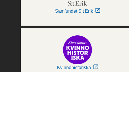
Samfundet S:t Erik
Kvinnohistoriska
Världskulturmuseerna