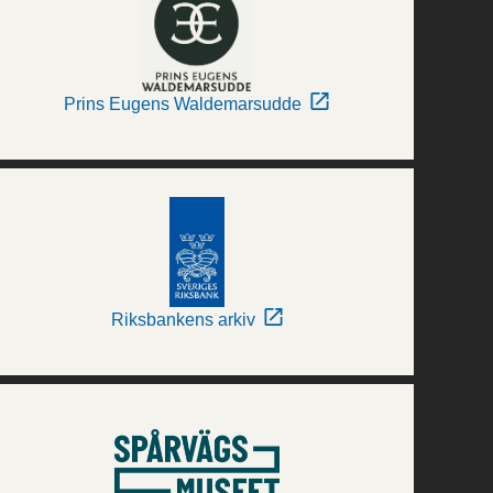
Prins Eugens Waldemarsudde
Riksbankens arkiv