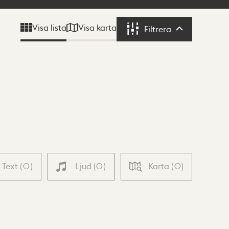
Visa karta
Visa lista
Filtrera
Filtrera
Text
(
0
)
Ljud
(
0
)
Karta
(
0
)