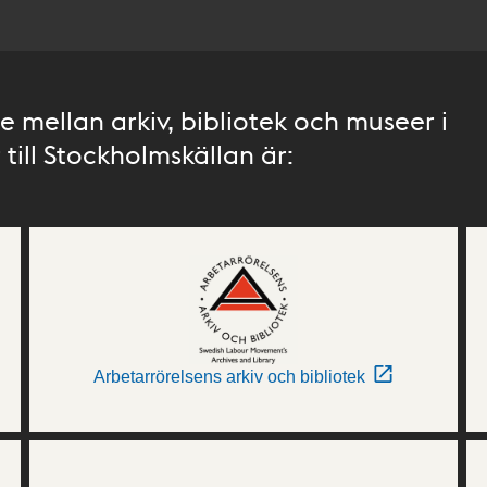
 mellan arkiv, bibliotek och museer i
till Stockholmskällan är:
Arbetarrörelsens arkiv och bibliotek