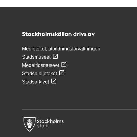
Kontakt
Stockholmskällan
Stockholmskällan drivs av
Medioteket, utbildningsförvaltningen
Stadsmuseet
Medeltidsmuseet
Stadsbiblioteket
Stadsarkivet