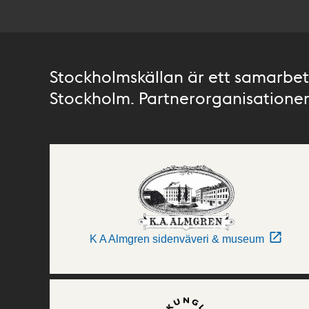
Stockholmskällan är ett samarbete
Stockholm. Partnerorganisationer 
K A Almgren sidenväveri & museum