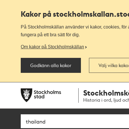
Kakor på stockholmskallan
.st
På Stockholmskällan använder vi kakor, cookies, för a
fungera på ett bra sätt för dig.
Om kakor på Stockholmskällan
Godkänn alla kakor
Välj vilka kak
Till
Till
Stockholmsk
navigationen
huvudinnehållet
Historia i ord, ljud oc
Sök
Fritextsök