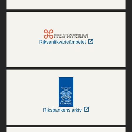
Riksantikvarieämbetet
Riksbankens arkiv