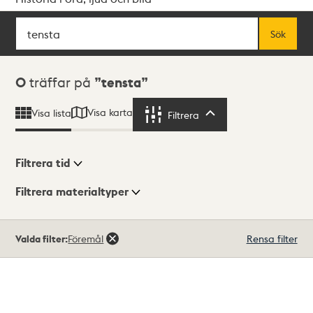
Sök
Fritextsök
Sök
Sökresultat
0
träffar på
tensta
Visa karta
Visa lista
Filtrera
Filtrera
Filtrera tid
Filtrera materialtyper
Visningsläge
Totalt
Valda filter:
Föremål
Rensa filter
0
träffar
Lista
Karta