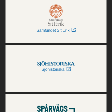
Samfundet S:t Erik
Sjöhistoriska