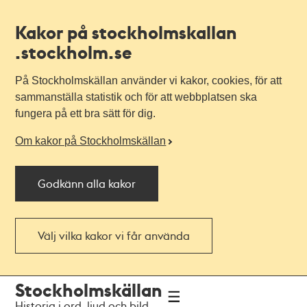
Kakor på stockholmskallan
.stockholm.se
På Stockholmskällan använder vi kakor, cookies, för att
sammanställa statistik och för att webbplatsen ska
fungera på ett bra sätt för dig.
Om kakor på Stockholmskällan
Godkänn alla kakor
Välj vilka kakor vi får använda
Till
Till
Stockholmskällan
navigationen
huvudinnehållet
Historia i ord, ljud och bild