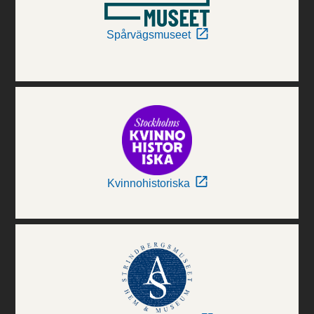
Spårvägsmuseet
Kvinnohistoriska