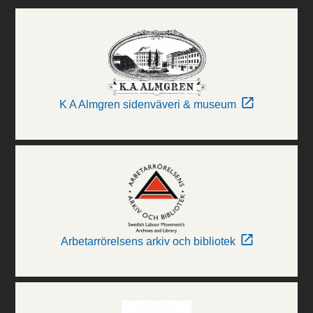
K A Almgren sidenväveri & museum
Arbetarrörelsens arkiv och bibliotek