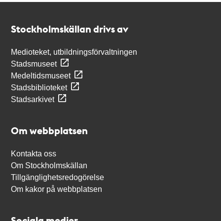
Kontakt
Stockholmskällan
Stockholmskällan drivs av
Medioteket, utbildningsförvaltningen
Stadsmuseet
Medeltidsmuseet
Stadsbiblioteket
Stadsarkivet
Om webbplatsen
Kontakta oss
Om Stockholmskällan
Tillgänglighetsredogörelse
Om kakor på webbplatsen
Sociala medier