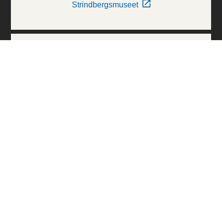
Strindbergsmuseet
Thielska Galleriet
Världskulturmuseerna