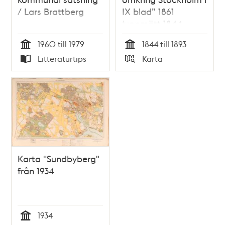
/ Lars Brattberg
IX blad” 1861
(uppmätt 1844-
1850, översedd 1891-
1960 till 1979
1844 till 1893
1893)
Tid
Tid
Litteraturtips
Karta
Typ
Typ
Karta "Sundbyberg"
från 1934
1934