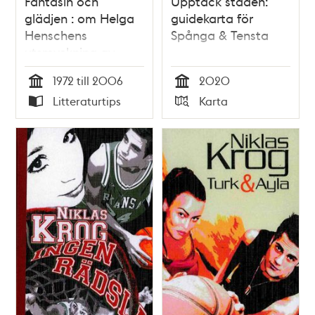
Fantasin och
Upptäck staden:
glädjen : om Helga
guidekarta för
Henschens
Spånga & Tensta
utsmyckning av
tunnelbanestationen
1972 till 2006
2020
i Tensta / redaktör:
Tid
Tid
Litteraturtips
Karta
Barbro Werkmäster
Typ
Typ