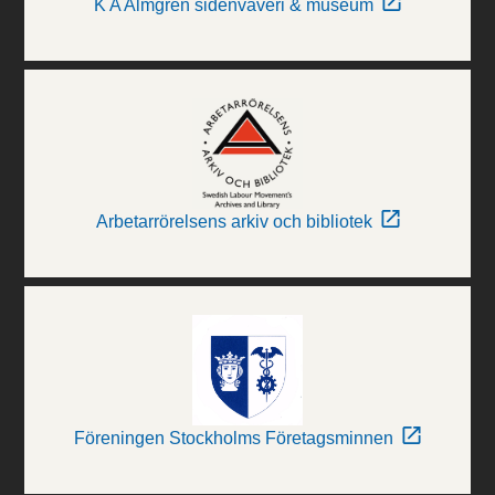
K A Almgren sidenväveri & museum
Arbetarrörelsens arkiv och bibliotek
Föreningen Stockholms Företagsminnen