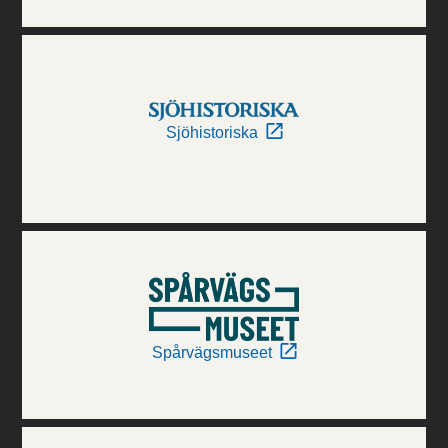
Sjöhistoriska
Spårvägsmuseet