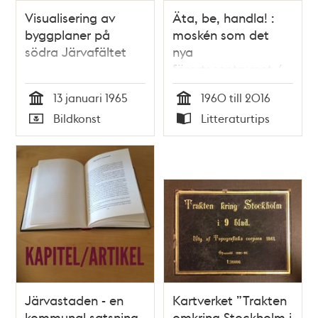
Visualisering av
Äta, be, handla! :
byggplaner på
moskén som det
södra Järvafältet
nya
förortscentrumet /
Jennifer Mack
13 januari 1965
1960 till 2016
Tid
Tid
Bildkonst
Litteraturtips
Typ
Typ
Järvastaden - en
Kartverket ”Trakten
kommunal satsning
omkring Stockholm i