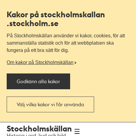
Kakor på stockholmskallan
.stockholm.se
På Stockholmskällan använder vi kakor, cookies, för att
sammanställa statistik och för att webbplatsen ska
fungera på ett bra sätt för dig.
Om kakor på Stockholmskällan
Godkänn alla kakor
Välj vilka kakor vi får använda
Till
Till
Stockholmskällan
navigationen
huvudinnehållet
Historia i ord, ljud och bild