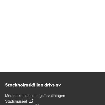
Kontakt
Stockholmskällan
Stockholmskällan drivs av
Medioteket, utbildningsförvaltningen
Stadsmuseet