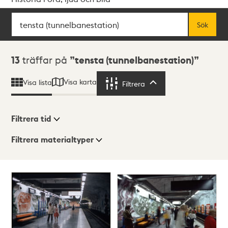
Sök
Fritextsök
Sök
Sökresultat
13
träffar på
tensta (tunnelbanestation)
Visa karta
Visa lista
Filtrera
Filtrera
Filtrera tid
Filtrera materialtyper
Visningsläge
Totalt
13
träffar
Lista
Karta