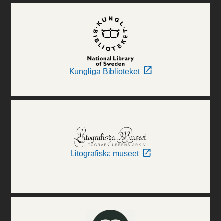
Kungliga Biblioteket
Litografiska museet