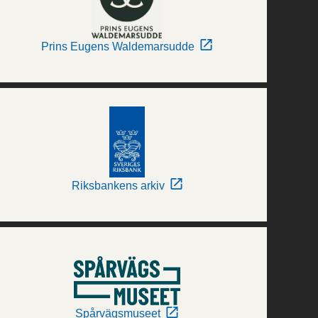
Prins Eugens Waldemarsudde
Riksbankens arkiv
Spårvägsmuseet