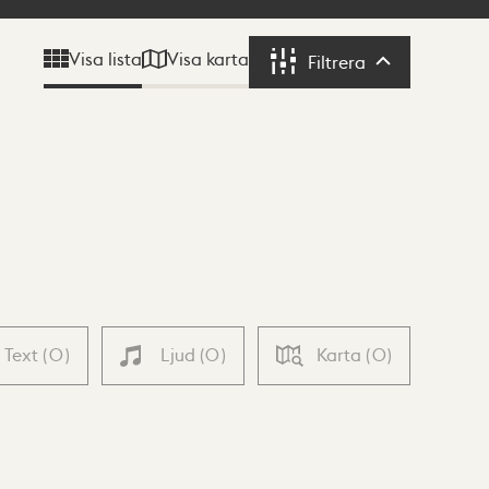
Visa karta
Visa lista
Filtrera
Filtrera
Text
(
0
)
Ljud
(
0
)
Karta
(
0
)