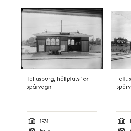
Totalt
2
träffar
Tellusborg, hållplats för
Tellu
spårvagn
spår
1931
Tid
Tid
Foto