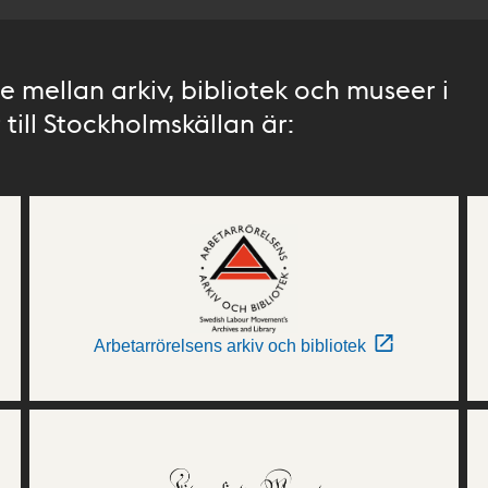
 mellan arkiv, bibliotek och museer i
till Stockholmskällan är:
Arbetarrörelsens arkiv och bibliotek