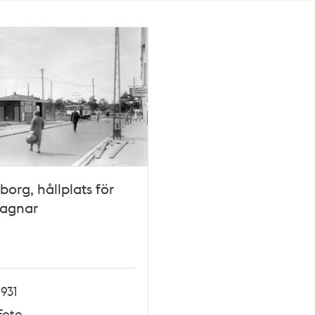
sborg, hållplats för
vagnar
1931
Foto