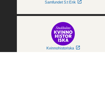
Samfundet S:t Erik
Kvinnohistoriska
Världskulturmuseerna