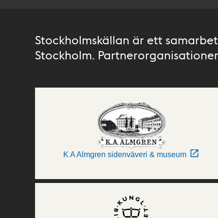
Stockholmskällan är ett samarbete
Stockholm. Partnerorganisationer 
K A Almgren sidenväveri & museum