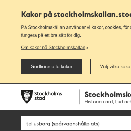
Kakor på stockholmskallan
.st
På Stockholmskällan använder vi kakor, cookies, för a
fungera på ett bra sätt för dig.
Om kakor på Stockholmskällan
Godkänn alla kakor
Välj vilka kak
Till
Till
Stockholmsk
navigationen
huvudinnehållet
Historia i ord, ljud oc
Sök
Fritextsök