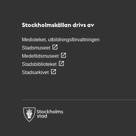
Kontakt
Stockholmskällan
Stockholmskällan drivs av
Medioteket, utbildningsförvaltningen
Stadsmuseet
Medeltidsmuseet
Stadsbiblioteket
Stadsarkivet