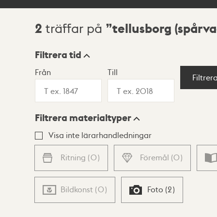
2
tellusborg (spårva
träffar på
Sökresultat
Filtrera tid
Från
Till
Visningsläge
Filtrer
Filtrera materialtyper
Lista
Karta
Visa inte lärarhandledningar
Ritning
(
0
)
Föremål
(
0
)
Bildkonst
(
0
)
Foto
(
2
)