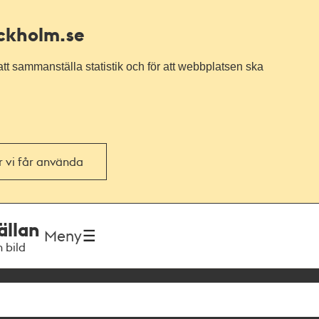
ockholm.se
tt sammanställa statistik och för att webbplatsen ska
or vi får använda
ällan
Meny
h bild