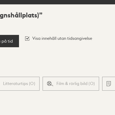
gnshållplats)
Visa innehåll utan tidsangivelse
a på tid
Litteraturtips
(
0
)
Film & rörlig bild
(
0
)