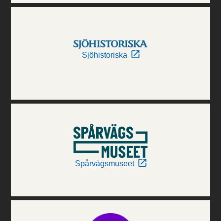
Sjöhistoriska
Spårvägsmuseet