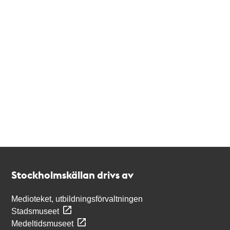
Kontakt
Stockholmskällan
Stockholmskällan drivs av
Medioteket, utbildningsförvaltningen
Stadsmuseet
Medeltidsmuseet