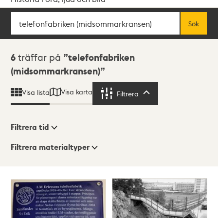
Sök
Fritextsök
Sök
Sökresultat
6
träffar på
telefonfabriken
(midsommarkransen)
Visa karta
Visa lista
Filtrera
Filtrera
Filtrera tid
Filtrera materialtyper
Visningsläge
Totalt
6
träffar
Lista
Karta