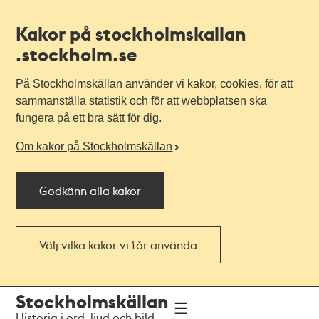
Kakor på stockholmskallan
.stockholm.se
På Stockholmskällan använder vi kakor, cookies, för att
sammanställa statistik och för att webbplatsen ska
fungera på ett bra sätt för dig.
Om kakor på Stockholmskällan
Godkänn alla kakor
Välj vilka kakor vi får använda
Till
Till
Stockholmskällan
navigationen
huvudinnehållet
Historia i ord, ljud och bild