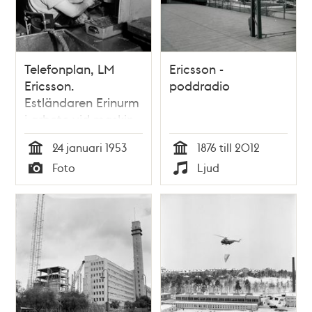
Telefonplan, LM
Ericsson -
Ericsson.
poddradio
Estländaren Erinurm
i arbete vid maskin
24 januari 1953
1876 till 2012
Tid
Tid
Foto
Ljud
Typ
Typ