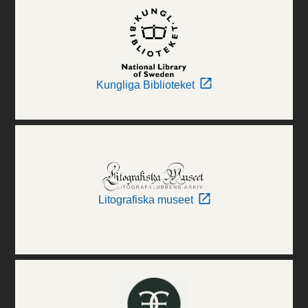
Kungliga Biblioteket
Litografiska museet