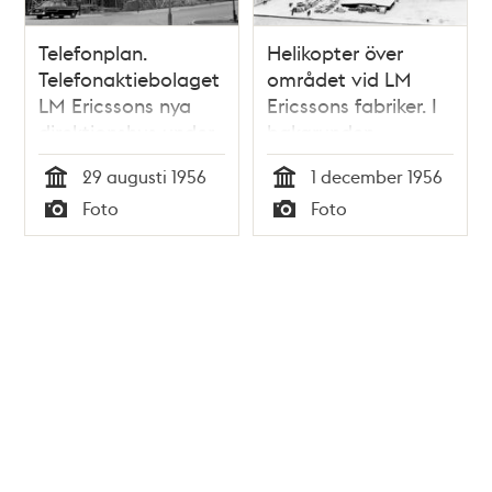
Telefonplan.
Helikopter över
Telefonaktiebolaget
området vid LM
LM Ericssons nya
Ericssons fabriker. I
direktionshus under
bakgrunden
byggnad.
kvarteren
29 augusti 1956
1 december 1956
Lineotypen,
Tid
Tid
Foto
Foto
Stilgjutaren och
Typ
Typ
Ombytaren.