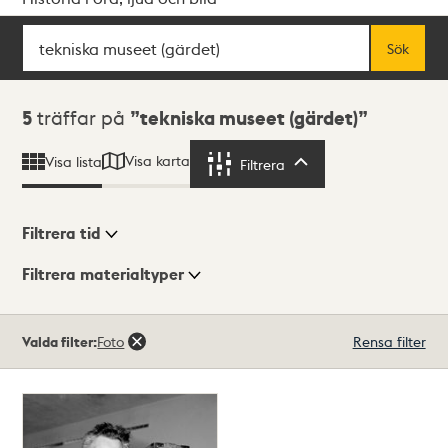
Sök
Fritextsök
Sök
Sökresultat
5
träffar på
tekniska museet (gärdet)
Visa karta
Visa lista
Filtrera
Filtrera
Filtrera tid
Filtrera materialtyper
Visningsläge
Totalt
Valda filter:
Foto
Rensa filter
5
träffar
Lista
Karta