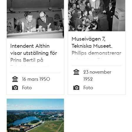
Museivägen 7,
Intendent Althin
Tekniska Museet.
visar utställning för
Philips demonstrerar
Prins Bertil på
television. T.h.
Tekniska museet
Intendent Althin
23 november
Tid
16 mars 1950
1952
Tid
Foto
Foto
Typ
Typ