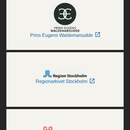
Prins Eugens Waldemarsudde
Regionarkivet Stockholm