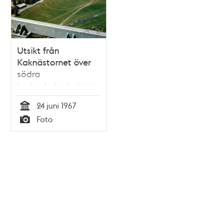
Utsikt från
Kaknästornet över
södra
Ladugårdsgärdet in
mot stan. Närmast
24 juni 1967
Sjöhistoriska och
Tid
Foto
Tekniska museet
Typ