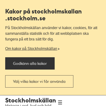
Kakor på stockholmskallan
.stockholm.se
På Stockholmskällan använder vi kakor, cookies, för att
sammanställa statistik och för att webbplatsen ska
fungera på ett bra sätt för dig.
Om kakor på Stockholmskällan
Godkänn alla kakor
Välj vilka kakor vi får använda
Till
Till
Stockholmskällan
navigationen
huvudinnehållet
Historia i ord, ljud och bild