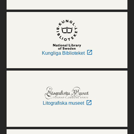
Kungliga Biblioteket
Litografiska museet