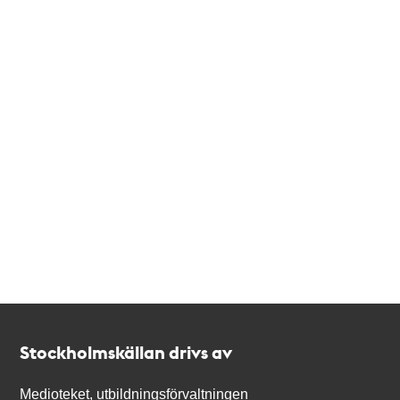
Kontakt
Stockholmskällan
Stockholmskällan drivs av
Medioteket, utbildningsförvaltningen