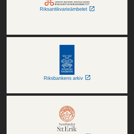
Riksantikvarieämbetet
Riksbankens arkiv