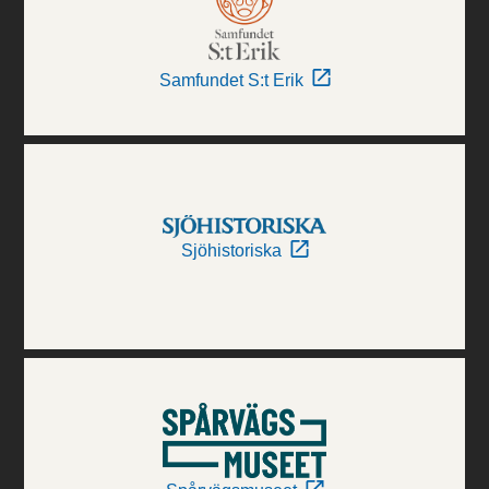
Samfundet S:t Erik
Sjöhistoriska