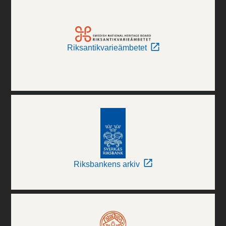
Riksantikvarieämbetet
Riksbankens arkiv