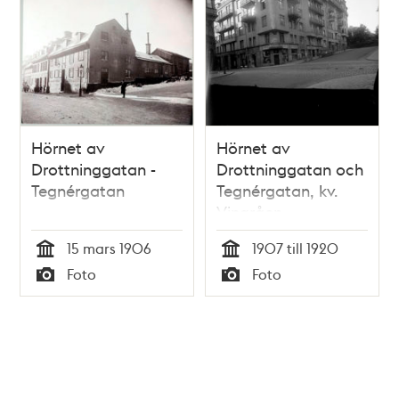
Hörnet av
Hörnet av
Drottninggatan -
Drottninggatan och
Tegnérgatan
Tegnérgatan, kv.
Vingråen.
Strindbergs Blå
15 mars 1906
1907 till 1920
tornet
Tid
Tid
Foto
Foto
Typ
Typ