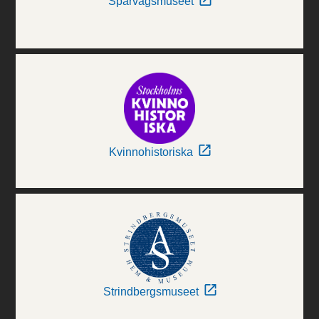
Spårvägsmuseet
Kvinnohistoriska
Strindbergsmuseet