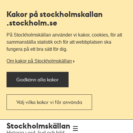
Kakor på stockholmskallan
.stockholm.se
På Stockholmskällan använder vi kakor, cookies, för att
sammanställa statistik och för att webbplatsen ska
fungera på ett bra sätt för dig.
Om kakor på Stockholmskällan
Godkänn alla kakor
Välj vilka kakor vi får använda
Till
Till
Stockholmskällan
navigationen
huvudinnehållet
Historia i ord, ljud och bild