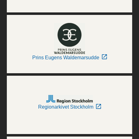
Prins Eugens Waldemarsudde
Regionarkivet Stockholm