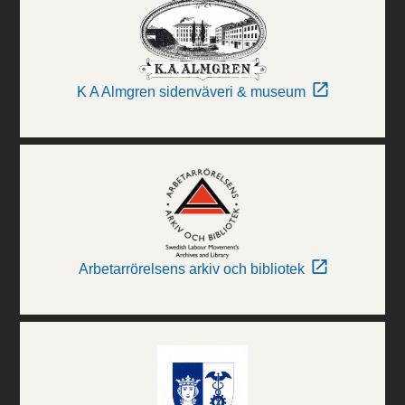
K A Almgren sidenväveri & museum
Arbetarrörelsens arkiv och bibliotek