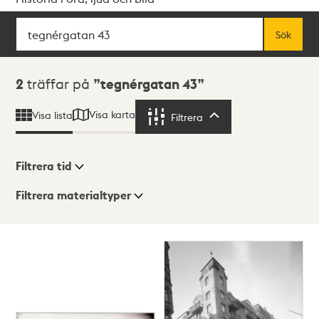
Sök
Fritextsök
Sök
Sökresultat
2
träffar på
tegnérgatan 43
Visa karta
Visa lista
Filtrera
Filtrera
Filtrera tid
Filtrera materialtyper
Visningsläge
Totalt
2
träffar
Lista
Karta