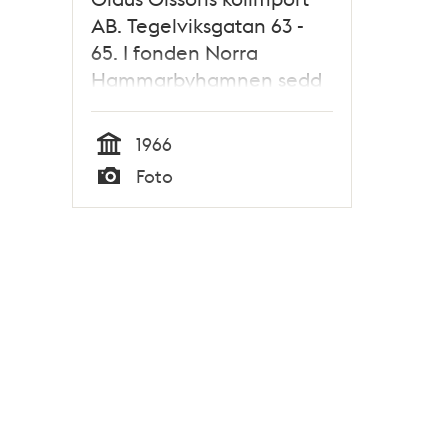
AB. Tegelviksgatan 63 -
65. I fonden Norra
Hammarbyhamnen sedd
mot sydväst
1966
Tid
Foto
Typ