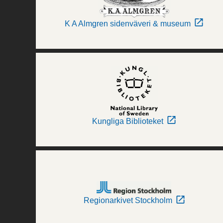
K A Almgren sidenväveri & museum
Kungliga Biblioteket
Regionarkivet Stockholm