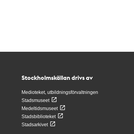
Kontakt
Stockholmskällan
Stockholmskällan drivs av
Medioteket, utbildningsförvaltningen
Stadsmuseet
Medeltidsmuseet
Stadsbiblioteket
Stadsarkivet