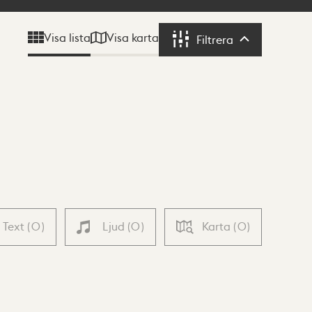
Visa karta
Visa lista
Filtrera
Filtrera
Text
(
0
)
Ljud
(
0
)
Karta
(
0
)