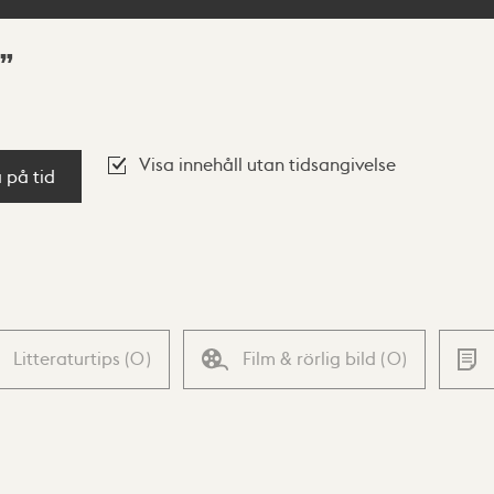
Visa innehåll utan tidsangivelse
a på tid
Litteraturtips
(
0
)
Film & rörlig bild
(
0
)