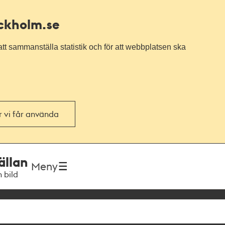
ockholm.se
tt sammanställa statistik och för att webbplatsen ska
or vi får använda
ällan
Meny
h bild