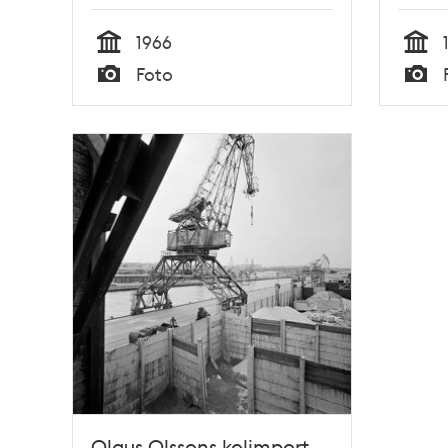
1966
Tid
Tid
Foto
Typ
Typ
Olaus Olssons kolimport