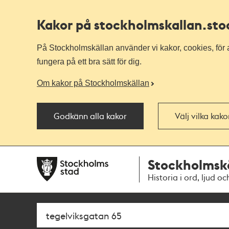
Kakor på stockholmskallan
.st
På Stockholmskällan använder vi kakor, cookies, för a
fungera på ett bra sätt för dig.
Om kakor på Stockholmskällan
Godkänn alla kakor
Välj vilka kak
Till
Till
Stockholmsk
navigationen
huvudinnehållet
Historia i ord, ljud oc
Sök
Fritextsök