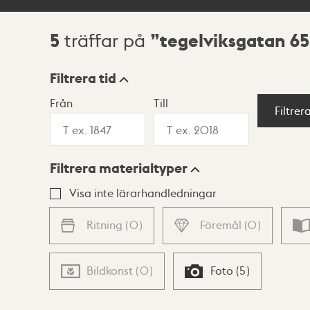
5
tegelviksgatan 65
träffar på
Sökresultat
Filtrera tid
Från
Till
Visningsläge
Filtrer
Filtrera materialtyper
Lista
Karta
Visa inte lärarhandledningar
Ritning
(
0
)
Föremål
(
0
)
Bildkonst
(
0
)
Foto
(
5
)