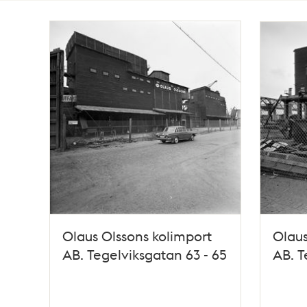
Totalt
5
träffar
Olaus Olssons kolimport
Olaus
AB. Tegelviksgatan 63 - 65
AB. T