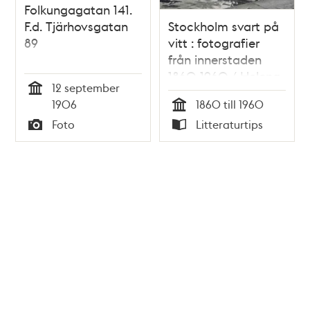
Folkungagatan 141.
F.d. Tjärhovsgatan
Stockholm svart på
89
vitt : fotografier
från innerstaden
1860-1960 / Helena
12 september
Friman
Tid
1906
1860 till 1960
Tid
Foto
Litteraturtips
Typ
Typ
Tidigare