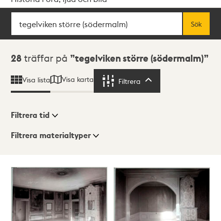
Sök
Fritextsök
Sök
Sökresultat
28
träffar på
tegelviken större (södermalm)
Visa karta
Visa lista
Filtrera
Filtrera
Filtrera tid
Filtrera materialtyper
Visningsläge
Totalt
28
träffar
Lista
Karta