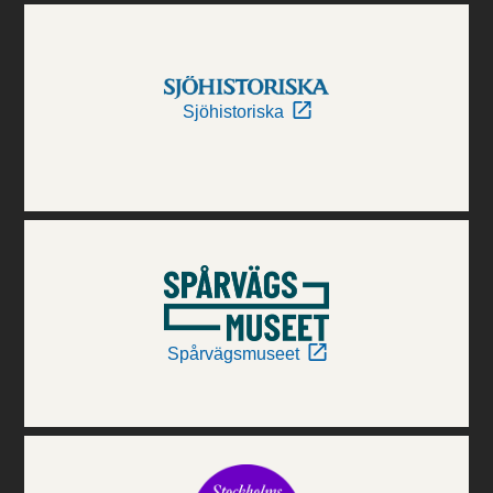
Sjöhistoriska
Spårvägsmuseet