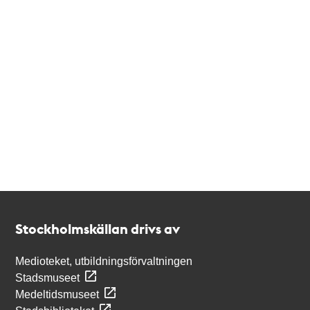
Kontakt
Stockholmskällan
Stockholmskällan drivs av
Medioteket, utbildningsförvaltningen
Stadsmuseet
Medeltidsmuseet