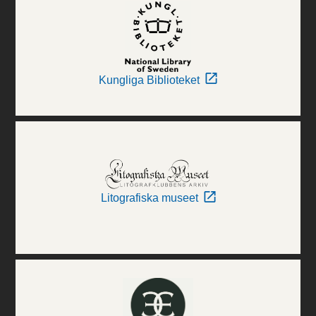
Kungliga Biblioteket
Litografiska museet