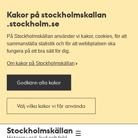
Kakor på stockholmskallan
.stockholm.se
På Stockholmskällan använder vi kakor, cookies, för att
sammanställa statistik och för att webbplatsen ska
fungera på ett bra sätt för dig.
Om kakor på Stockholmskällan
Godkänn alla kakor
Välj vilka kakor vi får använda
Till
Till
Stockholmskällan
navigationen
huvudinnehållet
Historia i ord, ljud och bild