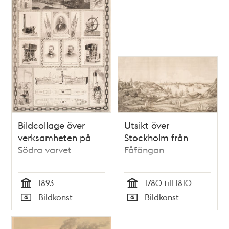
Bildcollage över
Utsikt över
verksamheten på
Stockholm från
Södra varvet
Fåfängan
1893
1780 till 1810
Tid
Tid
Bildkonst
Bildkonst
Typ
Typ