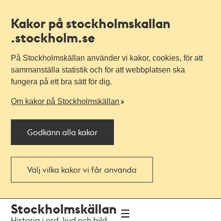
Kakor på stockholmskallan
.stockholm.se
På Stockholmskällan använder vi kakor, cookies, för att
sammanställa statistik och för att webbplatsen ska
fungera på ett bra sätt för dig.
Om kakor på Stockholmskällan
Godkänn alla kakor
Välj vilka kakor vi får använda
Till
Till
Stockholmskällan
navigationen
huvudinnehållet
Historia i ord, ljud och bild