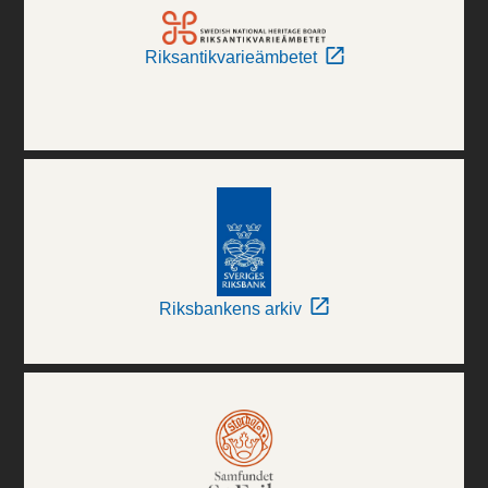
Riksantikvarieämbetet
Riksbankens arkiv