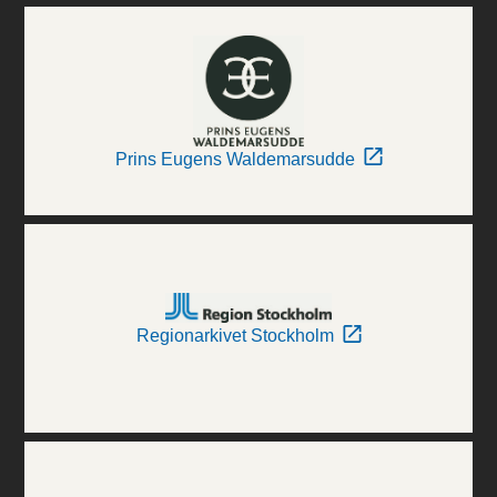
Prins Eugens Waldemarsudde
Regionarkivet Stockholm