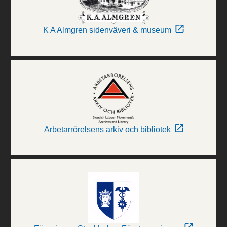
K A Almgren sidenväveri & museum
Arbetarrörelsens arkiv och bibliotek