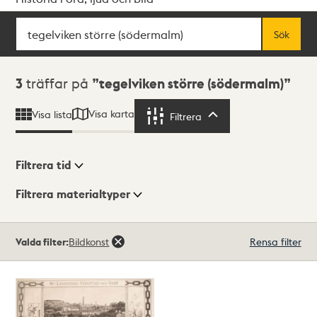
Sök
Fritextsök
Sök
Sökresultat
3
träffar på
tegelviken större (södermalm)
Visa karta
Visa lista
Filtrera
Filtrera
Filtrera tid
Filtrera materialtyper
Visningsläge
Totalt
Valda filter:
Bildkonst
Rensa filter
3
träffar
Lista
Karta