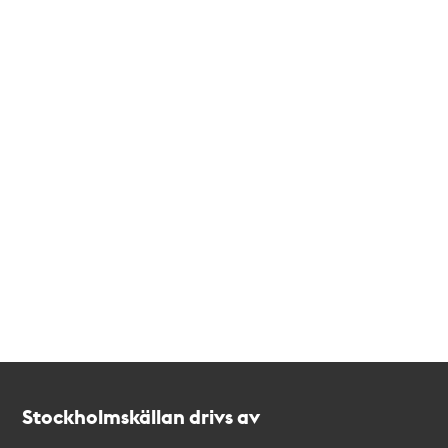
Kontakt
Stockholmskällan
Stockholmskällan drivs av