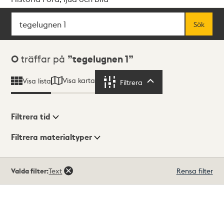
Sök
Fritextsök
Sök
Sökresultat
0
träffar på
tegelugnen 1
Visa karta
Visa lista
Filtrera
Filtrera
Filtrera tid
Filtrera materialtyper
Visningsläge
Totalt
Valda filter:
Text
Rensa filter
0
träffar
Lista
Karta