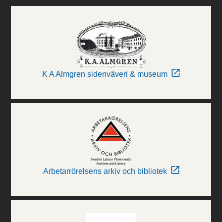
K A Almgren sidenväveri & museum
Arbetarrörelsens arkiv och bibliotek