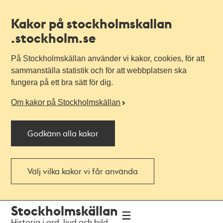
Kakor på stockholmskallan
.stockholm.se
På Stockholmskällan använder vi kakor, cookies, för att
sammanställa statistik och för att webbplatsen ska
fungera på ett bra sätt för dig.
Om kakor på Stockholmskällan
Godkänn alla kakor
Välj vilka kakor vi får använda
Till
Till
Stockholmskällan
navigationen
huvudinnehållet
Historia i ord, ljud och bild