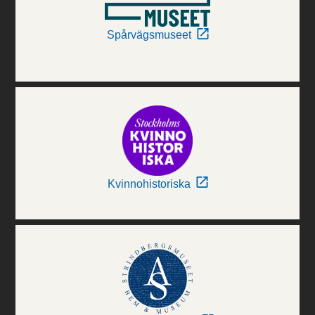
Spårvägsmuseet
Kvinnohistoriska