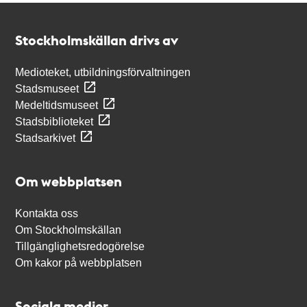
Kontakt
Stockholmskällan
Stockholmskällan drivs av
Medioteket, utbildningsförvaltningen
Stadsmuseet
Medeltidsmuseet
Stadsbiblioteket
Stadsarkivet
Om webbplatsen
Kontakta oss
Om Stockholmskällan
Tillgänglighetsredogörelse
Om kakor på webbplatsen
Sociala medier