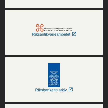
Riksantikvarieämbetet
Riksbankens arkiv