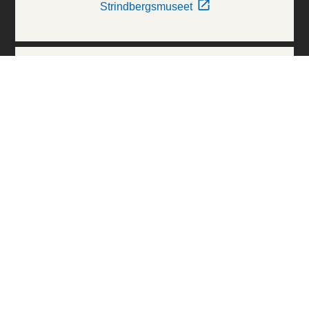
Strindbergsmuseet
Thielska Galleriet
Världskulturmuseerna