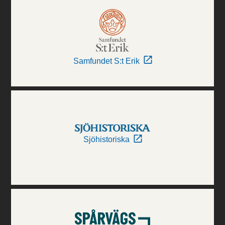
Samfundet S:t Erik
Sjöhistoriska