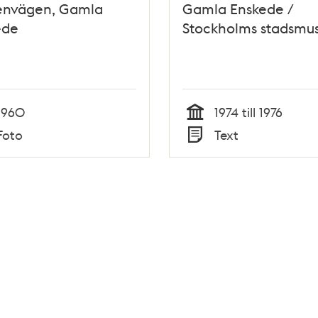
envägen, Gamla
Gamla Enskede /
ede
Stockholms stadsm
1960
1974 till 1976
Tid
Foto
Text
Typ