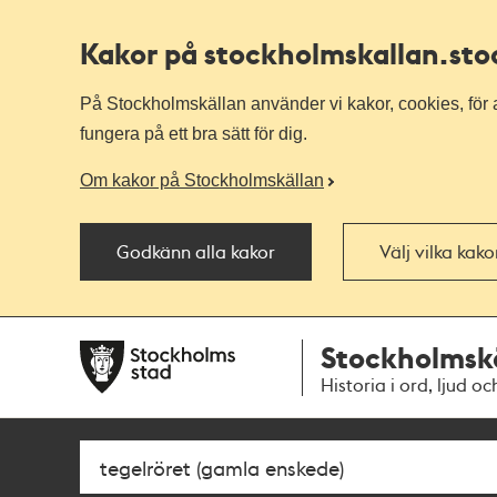
Kakor på stockholmskallan
.st
På Stockholmskällan använder vi kakor, cookies, för a
fungera på ett bra sätt för dig.
Om kakor på Stockholmskällan
Godkänn alla kakor
Välj vilka kak
Till
Till
Stockholmsk
navigationen
huvudinnehållet
Historia i ord, ljud oc
Sök
Fritextsök