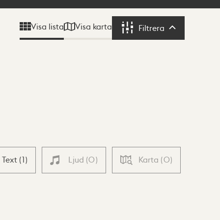
Visa karta
Visa lista
Filtrera
Filtrera
Text
(
1
)
Ljud
(
0
)
Karta
(
0
)