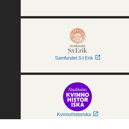
Samfundet S:t Erik
Kvinnohistoriska