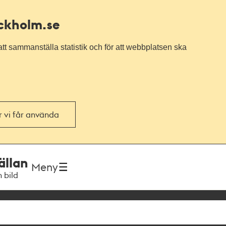
ockholm.se
tt sammanställa statistik och för att webbplatsen ska
or vi får använda
ällan
Meny
h bild