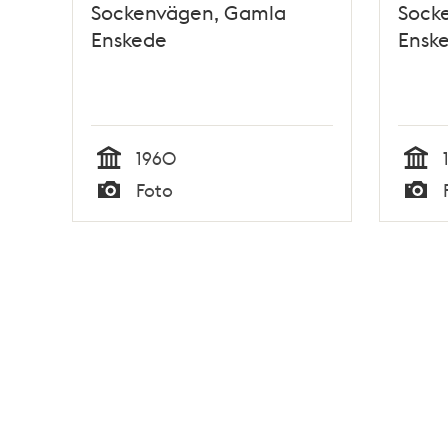
Sockenvägen, Gamla
Sock
Enskede
Ensk
1960
Tid
Tid
Foto
Typ
Typ