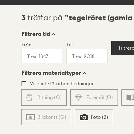
3
tegelröret (gamla
träffar på
Sökresultat
Filtrera tid
Från
Till
Visningsläge
Filtrer
Filtrera materialtyper
Lista
Karta
Visa inte lärarhandledningar
Ritning
(
0
)
Föremål
(
0
)
Bildkonst
(
0
)
Foto
(
2
)