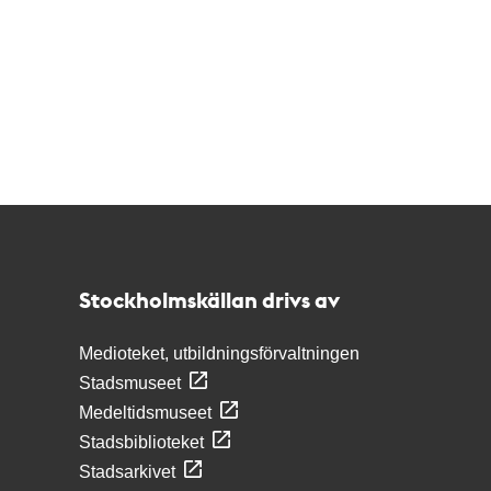
Kontakt
Stockholmskällan
Stockholmskällan drivs av
Medioteket, utbildningsförvaltningen
Stadsmuseet
Medeltidsmuseet
Stadsbiblioteket
Stadsarkivet