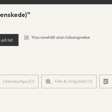
 enskede)
Visa innehåll utan tidsangivelse
a på tid
Litteraturtips
(
0
)
Film & rörlig bild
(
0
)