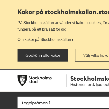
Kakor på stockholmskallan
.st
På Stockholmskällan använder vi kakor, cookies, för a
fungera på ett bra sätt för dig.
Om kakor på Stockholmskällan
Godkänn alla kakor
Välj vilka kak
Till
Till
Stockholmsk
navigationen
huvudinnehållet
Historia i ord, ljud oc
Sök
Fritextsök