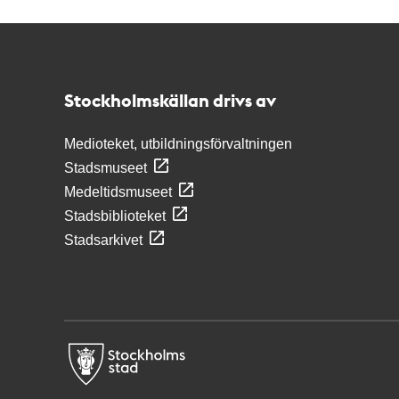
Kontakt
Stockholmskällan
Stockholmskällan drivs av
Medioteket, utbildningsförvaltningen
Stadsmuseet
Medeltidsmuseet
Stadsbiblioteket
Stadsarkivet