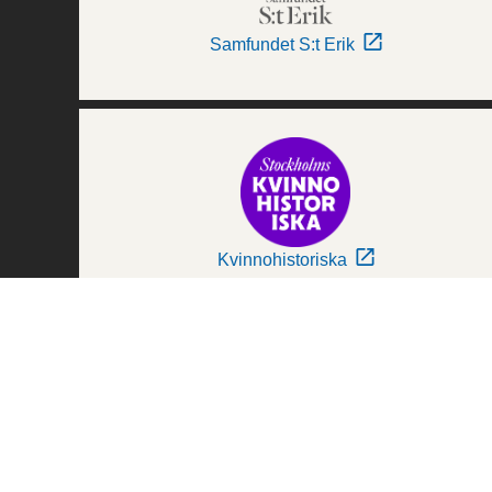
Samfundet S:t Erik
Kvinnohistoriska
Världskulturmuseerna