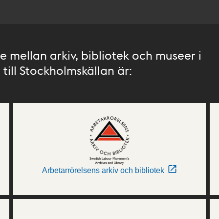
 mellan arkiv, bibliotek och museer i
till Stockholmskällan är:
Arbetarrörelsens arkiv och bibliotek