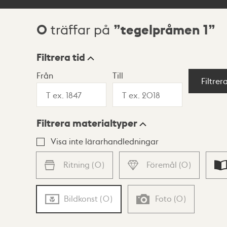
0
tegelpråmen 1
träffar på
Sökresultat
Filtrera tid
Från
Till
Visningsläge
Filtrer
Filtrera materialtyper
Lista
Karta
Visa inte lärarhandledningar
Ritning
(
0
)
Föremål
(
0
)
Bildkonst
(
0
)
Foto
(
0
)