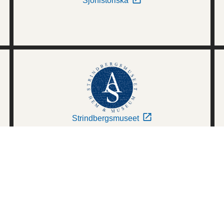
Sjöhistoriska
Strindbergsmuseet