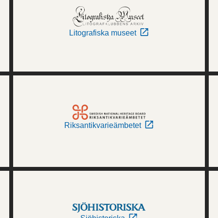
Litografiska museet
Riksantikvarieämbetet