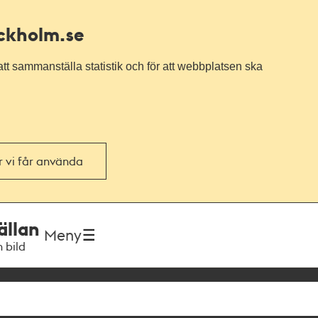
ockholm.se
tt sammanställa statistik och för att webbplatsen ska
or vi får använda
ällan
Meny
h bild