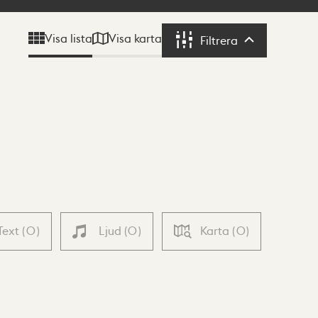
Visa karta
Visa lista
Filtrera
Filtrera
Text
(
0
)
Ljud
(
0
)
Karta
(
0
)