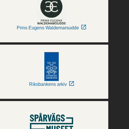
Prins Eugens Waldemarsudde
Riksbankens arkiv