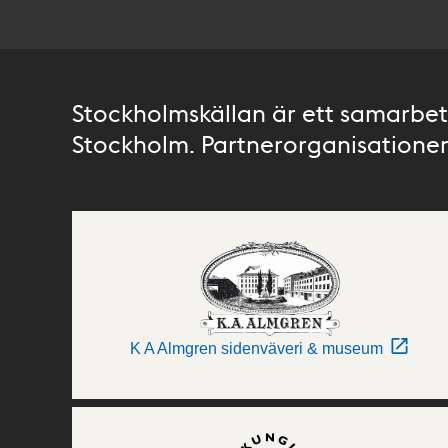
Stockholmskällan är ett samarbete
Stockholm. Partnerorganisationer 
K A Almgren sidenväveri & museum