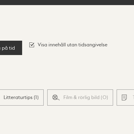
Visa innehåll utan tidsangivelse
a på tid
Litteraturtips
(
1
)
Film & rörlig bild
(
0
)