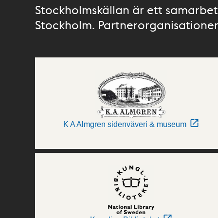
Stockholmskällan är ett samarbete
Stockholm. Partnerorganisationer 
K A Almgren sidenväveri & museum