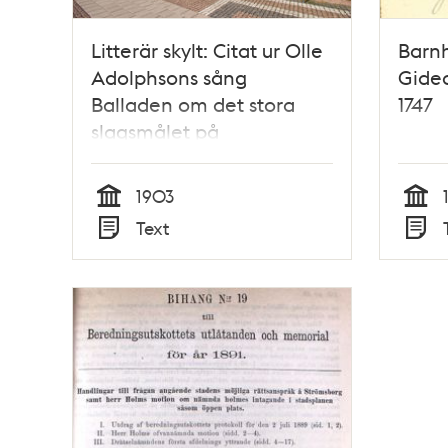
Litterär skylt: Citat ur Olle
Barn
Adolphsons sång
Gide
Balladen om det stora
1747
slagsmålet på
Tegelbacken
1903
Tid
Tid
Text
Typ
Typ