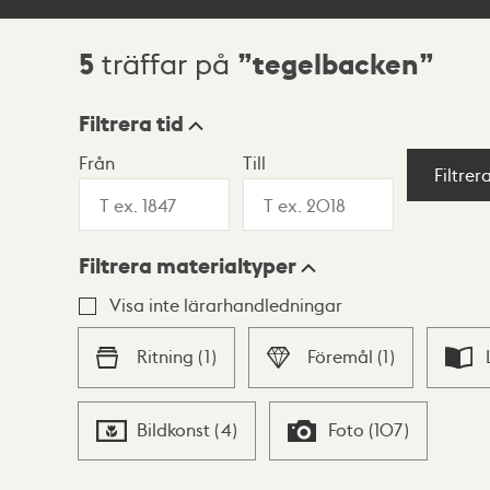
5
tegelbacken
träffar på
Sökresultat
Filtrera tid
Från
Till
Visningsläge
Filtrer
Filtrera materialtyper
Lista
Karta
Visa inte lärarhandledningar
Ritning
(
1
)
Föremål
(
1
)
Bildkonst
(
4
)
Foto
(
107
)