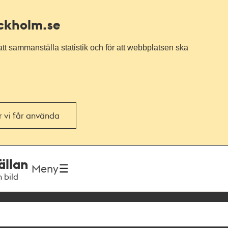
ockholm.se
tt sammanställa statistik och för att webbplatsen ska
or vi får använda
ällan
Meny
h bild