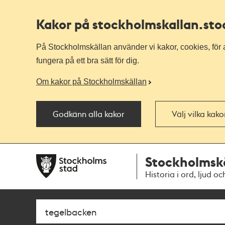
Kakor på stockholmskallan
.st
På Stockholmskällan använder vi kakor, cookies, för a
fungera på ett bra sätt för dig.
Om kakor på Stockholmskällan
Godkänn alla kakor
Välj vilka kak
Till
Till
Stockholmsk
navigationen
huvudinnehållet
Historia i ord, ljud oc
Sök
Fritextsök