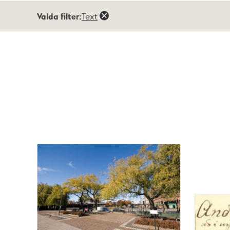
Totalt
Valda filter:
Text
5
träffar