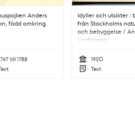
huspojken Anders
Idyller och utsikter : 
on, född omkring
från Stockholms nat
och bebyggelse / A
Lindhagen
1747 till 1788
1920
Tid
Text
Text
Typ