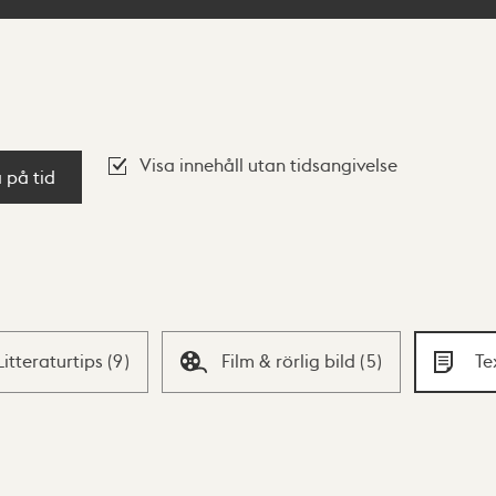
Visa innehåll utan tidsangivelse
a på tid
Litteraturtips
(
9
)
Film & rörlig bild
(
5
)
Te