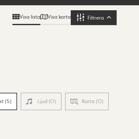
Visa karta
Visa lista
Filtrera
Filtrera
xt
(
5
)
Ljud
(
0
)
Karta
(
0
)