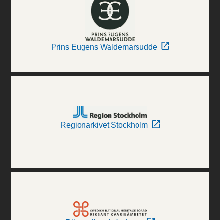
Prins Eugens Waldemarsudde
Regionarkivet Stockholm