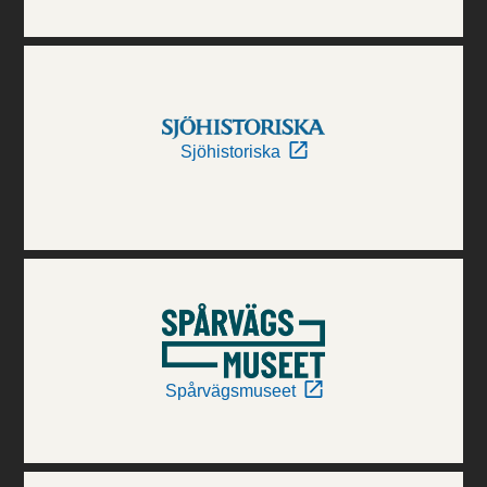
Sjöhistoriska
Spårvägsmuseet