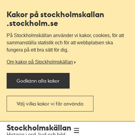
Kakor på stockholmskallan
.stockholm.se
På Stockholmskällan använder vi kakor, cookies, för att
sammanställa statistik och för att webbplatsen ska
fungera på ett bra sätt för dig.
Om kakor på Stockholmskällan
Godkänn alla kakor
Välj vilka kakor vi får använda
Till
Till
Stockholmskällan
navigationen
huvudinnehållet
Historia i ord, ljud och bild