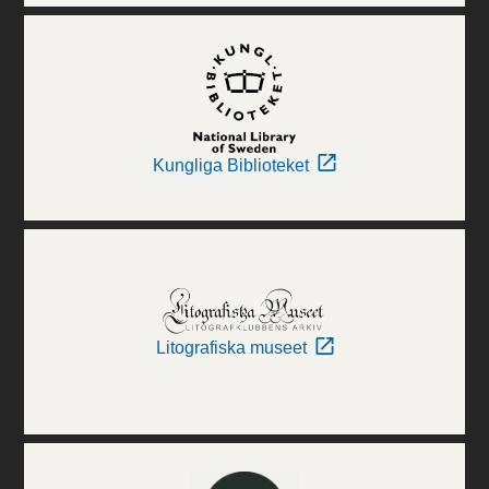
Kungliga Biblioteket
Litografiska museet