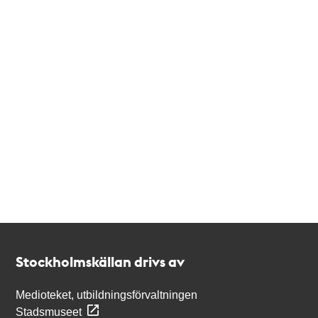
Kontakt
Stockholmskällan
Stockholmskällan drivs av
Medioteket, utbildningsförvaltningen
Stadsmuseet