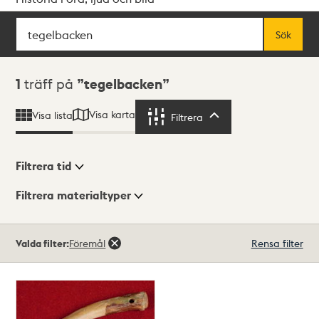
Sök
Fritextsök
Sök
Sökresultat
1
träff på
tegelbacken
Visa karta
Visa lista
Filtrera
Filtrera
Filtrera tid
Filtrera materialtyper
Visningsläge
Totalt
Valda filter:
Föremål
Rensa filter
1
träffar
Lista
Karta