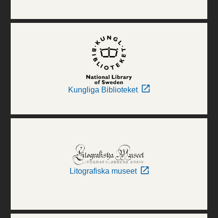
Kungliga Biblioteket
Litografiska museet