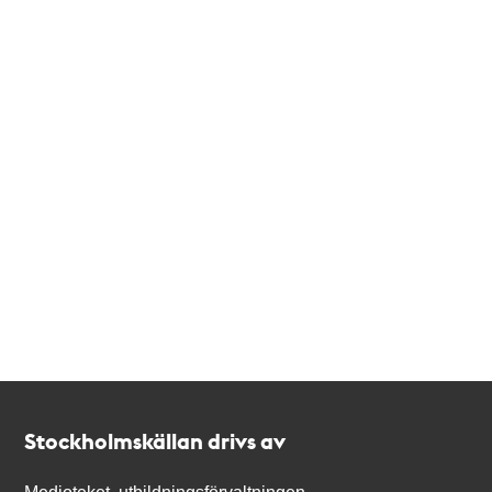
Kontakt
Stockholmskällan
Stockholmskällan drivs av