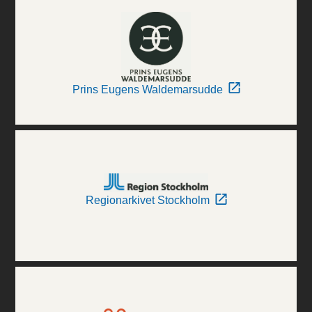
Prins Eugens Waldemarsudde
Regionarkivet Stockholm