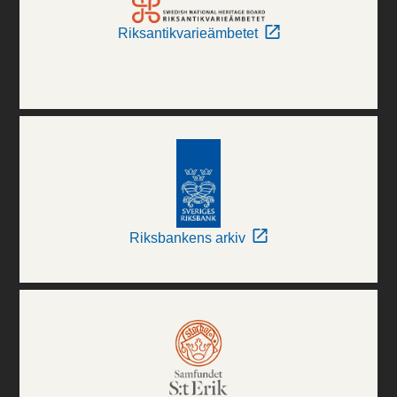
Riksantikvarieämbetet
Riksbankens arkiv