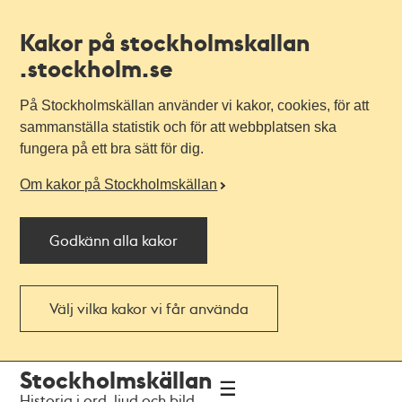
Kakor på stockholmskallan
.stockholm.se
På Stockholmskällan använder vi kakor, cookies, för att
sammanställa statistik och för att webbplatsen ska
fungera på ett bra sätt för dig.
Om kakor på Stockholmskällan
Godkänn alla kakor
Välj vilka kakor vi får använda
Till
Till
Stockholmskällan
navigationen
huvudinnehållet
Historia i ord, ljud och bild