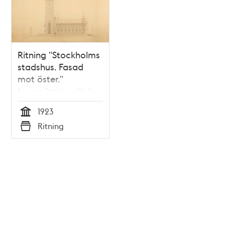
Ritning "Stockholms
stadshus. Fasad
mot öster."
(uppmätningsritning
1923)
1923
Tid
Ritning
Typ