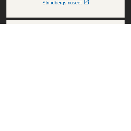
Strindbergsmuseet
Thielska Galleriet
Världskulturmuseerna