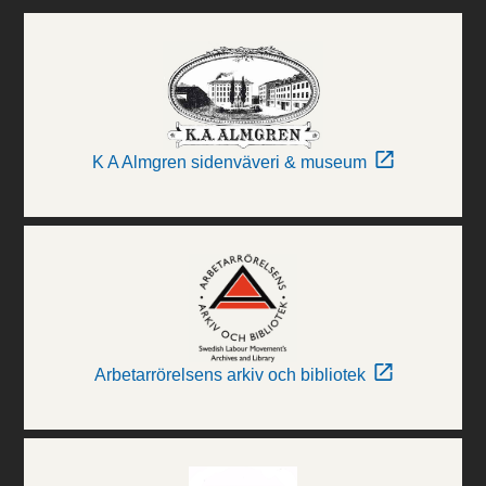
K A Almgren sidenväveri & museum
Arbetarrörelsens arkiv och bibliotek