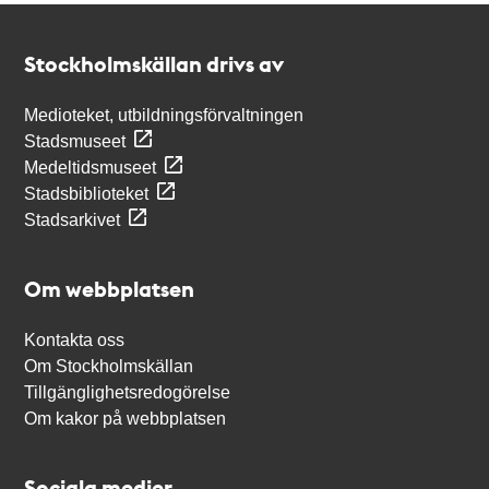
Kontakt
Stockholmskällan
Stockholmskällan drivs av
Medioteket, utbildningsförvaltningen
Stadsmuseet
Medeltidsmuseet
Stadsbiblioteket
Stadsarkivet
Om webbplatsen
Kontakta oss
Om Stockholmskällan
Tillgänglighetsredogörelse
Om kakor på webbplatsen
Sociala medier