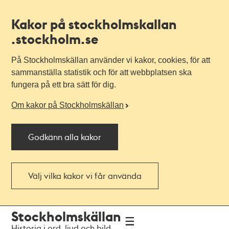
Kakor på stockholmskallan
.stockholm.se
På Stockholmskällan använder vi kakor, cookies, för att
sammanställa statistik och för att webbplatsen ska
fungera på ett bra sätt för dig.
Om kakor på Stockholmskällan
Godkänn alla kakor
Välj vilka kakor vi får använda
Till
Till
Stockholmskällan
navigationen
huvudinnehållet
Historia i ord, ljud och bild