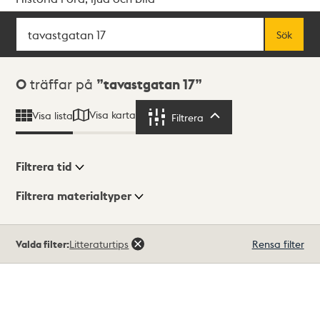
Sök
Fritextsök
Sök
Sökresultat
0
träffar på
tavastgatan 17
Visa karta
Visa lista
Filtrera
Filtrera
Filtrera tid
Filtrera materialtyper
Visningsläge
Totalt
Valda filter:
Litteraturtips
Rensa filter
0
träffar
Lista
Karta