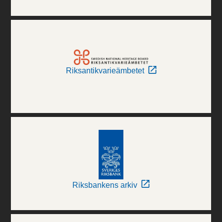
Riksantikvarieämbetet
Riksbankens arkiv