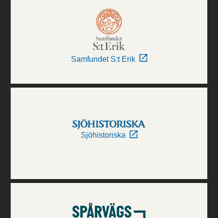
Samfundet S:t Erik
Sjöhistoriska