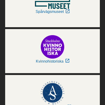
Spårvägsmuseet
Kvinnohistoriska